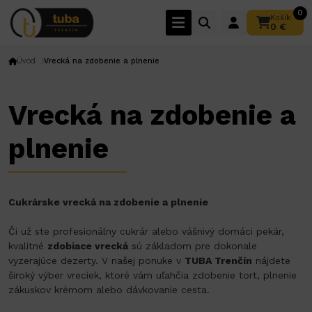
0
Košík
0 €
Úvod
Vrecká na zdobenie a plnenie
Vrecká na zdobenie a
plnenie
Cukrárske vrecká na zdobenie a plnenie
Či už ste profesionálny cukrár alebo vášnivý domáci pekár,
kvalitné
zdobiace vrecká
sú základom pre dokonale
vyzerajúce dezerty. V našej ponuke v
TUBA Trenčín
nájdete
široký výber vreciek, ktoré vám uľahčia zdobenie tort, plnenie
zákuskov krémom alebo dávkovanie cesta.