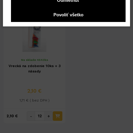
Odmietnuť
-
+
-
+
11,81 €
14,60 €
Povoliť všetko
Na sklade 4543ks
Vrecká na zdobenie 10ks + 3
násady
2,10 €
1,71 € ( bez DPH )
-
+
2,10 €