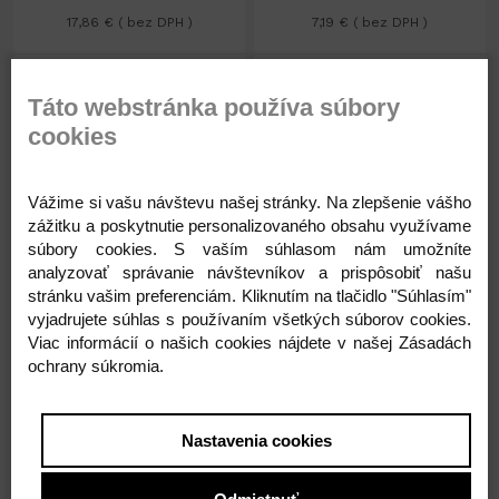
17,86 € ( bez DPH )
7,19 € ( bez DPH )
-
+
-
+
21,97 €
8,84 €
Táto webstránka používa súbory
cookies
Vážime si vašu návštevu našej stránky. Na zlepšenie vášho
zážitku a poskytnutie personalizovaného obsahu využívame
súbory cookies. S vaším súhlasom nám umožníte
analyzovať správanie návštevníkov a prispôsobiť našu
stránku vašim preferenciám. Kliknutím na tlačidlo "Súhlasím"
Na sklade 812ks
Na sklade 584ks
vyjadrujete súhlas s používaním všetkých súborov cookies.
Vrecká na zdobenie 23 x
Vrecká na zdobenie 27 x
45cm
53cm
Viac informácií o našich cookies nájdete v našej Zásadách
ochrany súkromia.
11,81 €
14,60 €
Nastavenia cookies
9,60 € ( bez DPH )
11,87 € ( bez DPH )