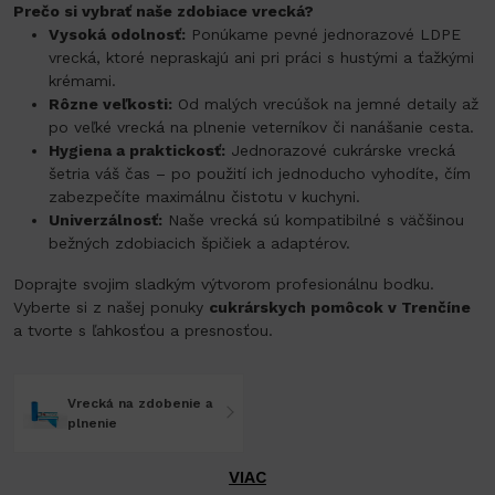
Prečo si vybrať naše zdobiace vrecká?
Vysoká odolnosť:
Ponúkame pevné jednorazové LDPE
vrecká, ktoré nepraskajú ani pri práci s hustými a ťažkými
krémami.
Rôzne veľkosti:
Od malých vrecúšok na jemné detaily až
po veľké vrecká na plnenie veterníkov či nanášanie cesta.
Hygiena a praktickosť:
Jednorazové cukrárske vrecká
šetria váš čas – po použití ich jednoducho vyhodíte, čím
zabezpečíte maximálnu čistotu v kuchyni.
Univerzálnosť:
Naše vrecká sú kompatibilné s väčšinou
bežných zdobiacich špičiek a adaptérov.
Doprajte svojim sladkým výtvorom profesionálnu bodku.
Vyberte si z našej ponuky
cukrárskych pomôcok v Trenčíne
a tvorte s ľahkosťou a presnosťou.
Vrecká na zdobenie a
plnenie
VIAC