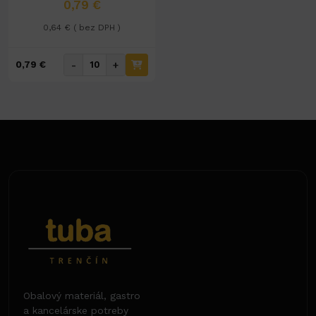
0,79 €
0,64 € ( bez DPH )
-
+
0,79 €
Obalový materiál, gastro
a kancelárske potreby