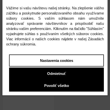
200g
100g
Vážime si vašu návštevu našej stránky. Na zlepšenie vášho
zážitku a poskytnutie personalizovaného obsahu využívame
2,37 €
1,24 €
súbory cookies. S vaším súhlasom nám umožníte
analyzovať správanie návštevníkov a prispôsobiť našu
1,93 € ( bez DPH )
1,01 € ( bez DPH )
stránku vašim preferenciám. Kliknutím na tlačidlo "Súhlasím"
vyjadrujete súhlas s používaním všetkých súborov cookies.
-
+
-
+
2,37 €
1,24 €
Viac informácií o našich cookies nájdete v našej Zásadách
ochrany súkromia.
Nastavenia cookies
Odmietnuť
Povoliť všetko
Na sklade 1518ks
Polypropylénový špagát 50g