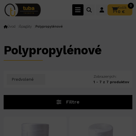
0
Košík
0 €
Úvod
Špagáty
Polypropylénové
Polypropylénové
Zobrazených:
1 - 7 z 7 produktov
Filtre