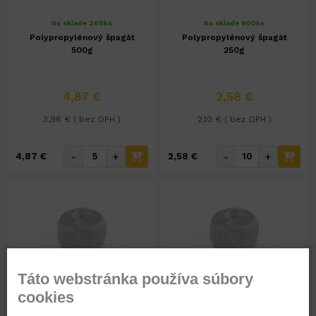
Na sklade 268ks
Na sklade 900ks
Polypropylénový špagát
Polypropylénový špagát
500g
250g
4,87 €
2,58 €
3,96 € ( bez DPH )
2,10 € ( bez DPH )
-
+
-
+
4,87 €
2,58 €
Táto webstránka používa súbory
cookies
Na sklade 437ks
Na sklade 606ks
Polypropylénový špagát
Polypropylénový špagát