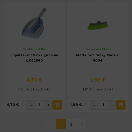
Na sklade 32ks
Na sklade 39ks
Lopatka+metlička gumená
Metla bez rúčky Carla č.
č.062060
5004
4,73 €
1,98 €
3,85 € ( bez DPH )
1,61 € ( bez DPH )
-
+
-
+
4,73 €
1,98 €
1
2