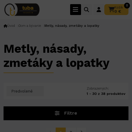
0
Košík
0 €
Úvod
Dom a bývanie
Metly, násady, zmetáky a lopatky
Metly, násady,
zmetáky a lopatky
Zobrazených:
1 - 30 z 38 produktov
Filtre