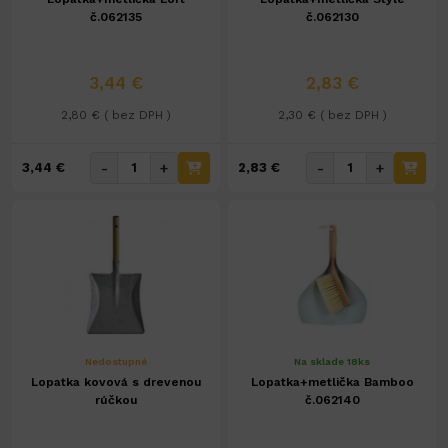
č.062135
č.062130
3,44 €
2,83 €
2,80 € ( bez DPH )
2,30 € ( bez DPH )
-
+
-
+
3,44 €
2,83 €
Nedostupné
Na sklade 18ks
Lopatka kovová s drevenou
Lopatka+metlička Bamboo
rúčkou
č.062140