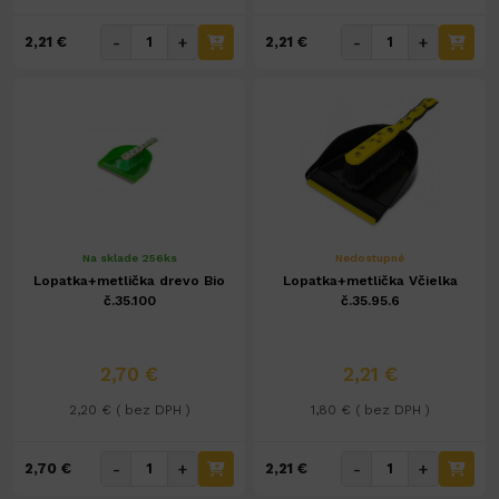
-
+
-
+
2,21 €
2,21 €
Na sklade 256ks
Nedostupné
Lopatka+metlička drevo Bio
Lopatka+metlička Včielka
č.35.100
č.35.95.6
2,70 €
2,21 €
2,20 € ( bez DPH )
1,80 € ( bez DPH )
-
+
-
+
2,70 €
2,21 €