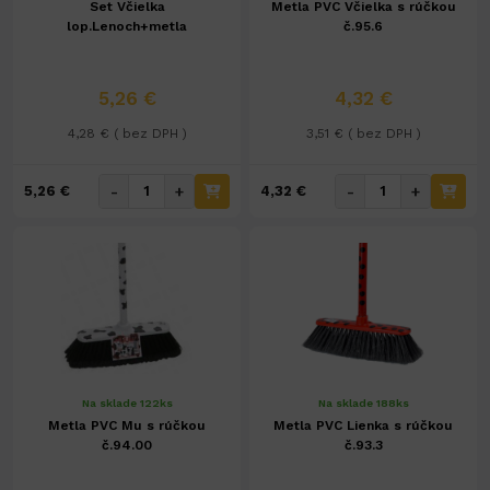
Set Včielka
Metla PVC Včielka s rúčkou
lop.Lenoch+metla
č.95.6
5,26 €
4,32 €
4,28 € ( bez DPH )
3,51 € ( bez DPH )
-
+
-
+
5,26 €
4,32 €
Na sklade 122ks
Na sklade 188ks
Metla PVC Mu s rúčkou
Metla PVC Lienka s rúčkou
č.94.00
č.93.3