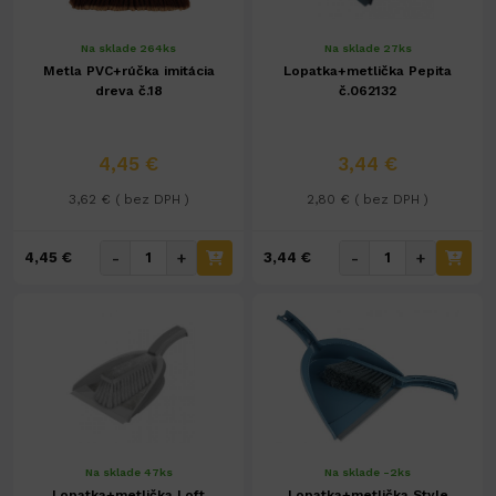
Na sklade 264ks
Na sklade 27ks
Metla PVC+rúčka imitácia
Lopatka+metlička Pepita
dreva č.18
č.062132
4,45 €
3,44 €
3,62 € ( bez DPH )
2,80 € ( bez DPH )
-
+
-
+
4,45 €
3,44 €
Na sklade 47ks
Na sklade -2ks
Lopatka+metlička Loft
Lopatka+metlička Style