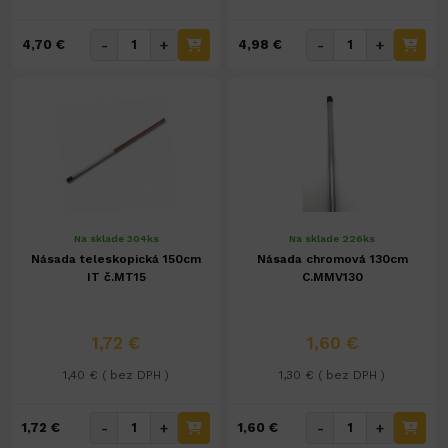
-
+
-
+
4,70 €
4,98 €
Na sklade 304ks
Na sklade 226ks
Násada teleskopická 150cm
Násada chromová 130cm
IT č.MT15
C.MMV130
1,72 €
1,60 €
1,40 € ( bez DPH )
1,30 € ( bez DPH )
-
+
-
+
1,72 €
1,60 €