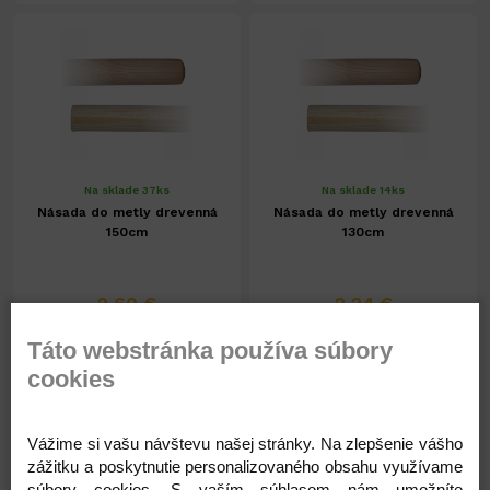
Na sklade 37ks
Na sklade 14ks
Násada do metly drevenná
Násada do metly drevenná
150cm
130cm
2,60 €
2,24 €
2,11 € ( bez DPH )
1,82 € ( bez DPH )
Táto webstránka používa súbory
cookies
-
+
-
+
2,60 €
2,24 €
Vážime si vašu návštevu našej stránky. Na zlepšenie vášho
zážitku a poskytnutie personalizovaného obsahu využívame
súbory cookies. S vaším súhlasom nám umožníte