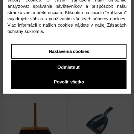
analyzovať správanie návštevníkov a prispôsobiť našu
stránku vašim preferenciám. Kliknutím na tlačidlo "Súhlasím"
vyjadrujete súhlas s používaním všetkých súborov cookies.
Viac informácií o našich cookies nájdete v našej Zásadách
ochrany súkromia.
Na sklade 491ks
Na sklade 25ks
Metla Garden+násada
Lopatka+metlička Vzor
imitácia 130cm
č.LF7672
Nastavenia cookies
3,60 €
3,94 €
Odmietnuť
2,93 € ( bez DPH )
3,20 € ( bez DPH )
Povoliť všetko
-
+
-
+
3,60 €
3,94 €