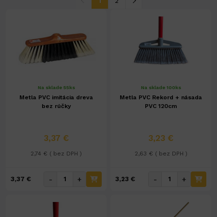
1
2
Na sklade 55ks
Na sklade 100ks
Metla PVC imitácia dreva
Metla PVC Rekord + násada
bez rúčky
PVC 120cm
3,37 €
3,23 €
2,74 € ( bez DPH )
2,63 € ( bez DPH )
-
+
-
+
3,37 €
3,23 €