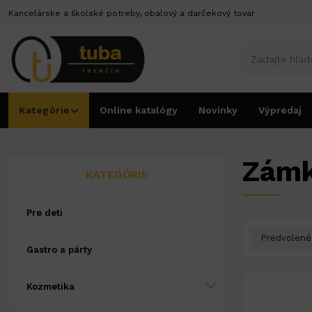
Kancelárske a školské potreby, obalový a darčekový tovar
Kategórie
Online katalógy
Novinky
Výpredaj
Úvod
Dom a bývanie
Zámky
Zám
KATEGÓRIE
Pre deti
Gastro a párty
Kozmetika