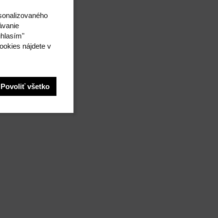
rsonalizovaného
ávanie
úhlasím"
ookies nájdete v
Povoliť všetko