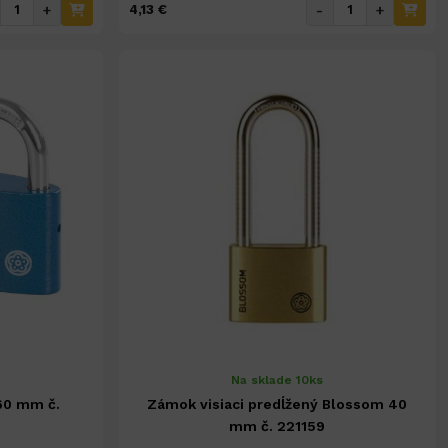
+
-
+
4,13 €
Na sklade 10ks
60 mm č.
Zámok visiaci predĺžený Blossom 40
mm č. 221159