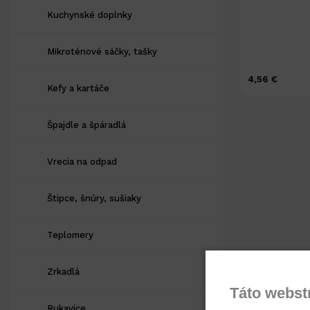
Kuchynské doplnky
Mikroténové sáčky, tašky
4,56 €
Kefy a kartáče
Špajdle a špáradlá
Vrecia na odpad
Štipce, šnúry, sušiaky
Teplomery
Zrkadlá
Táto webst
Rukavice