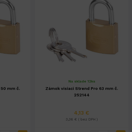
Na sklade 12ks
o 50 mm č.
Zámok visiaci Strend Pro 63 mm č.
252144
4,13 €
3,36 € ( bez DPH )