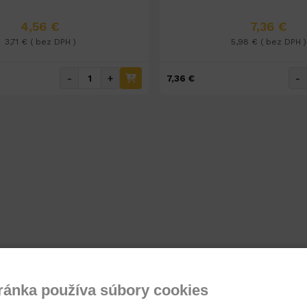
4,56 €
7,36 €
3,71 € ( bez DPH )
5,98 € ( bez DPH )
-
+
-
7,36 €
ránka používa súbory cookies