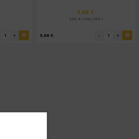
5,68 €
4,62 € ( bez DPH )
+
-
+
5,68 €