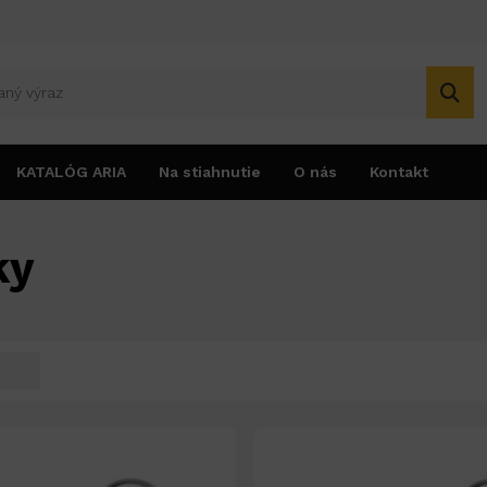
KATALÓG ARIA
Na stiahnutie
O nás
Kontakt
ky