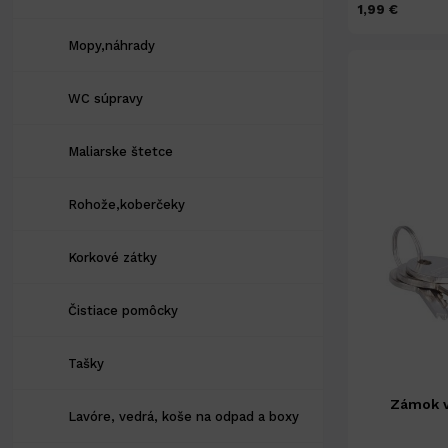
1,99 €
Mopy,náhrady
WC súpravy
Maliarske štetce
Rohože,koberčeky
Korkové zátky
Čistiace pomôcky
Tašky
Zámok v
Lavóre, vedrá, koše na odpad a boxy