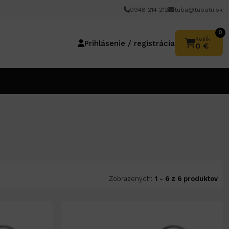
0948 214 212
tuba@tubatn.sk
0
Košík
Prihlásenie / registrácia
0 €
Zobrazených:
1 - 6 z 6 produktov