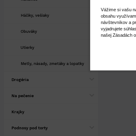
Vážime si vašu n
Háčiky, vešiaky
obsahu využívam
návštevníkov a pr
vyjadrujete súhla
Obuváky
našej Zásadách o
Utierky
Metly, násady, zmetáky a lopatky
Drogéria
Na pečenie
Krajky
Podnosy pod torty