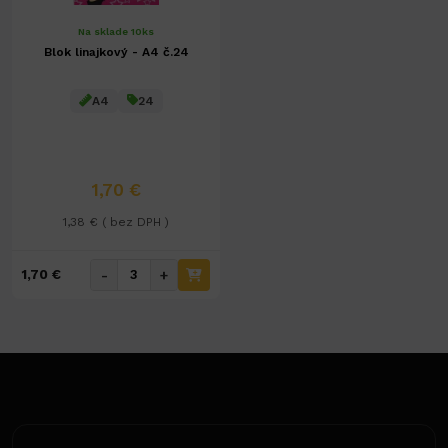
Na sklade 10ks
Blok linajkový - A4 č.24
A4
24
1,70 €
1,38 € ( bez DPH )
-
+
1,70 €