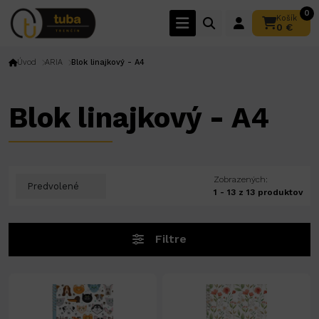
0
Košík
0 €
Úvod
ARIA
Blok linajkový - A4
Blok linajkový - A4
Zobrazených:
1 - 13 z 13 produktov
Filtre