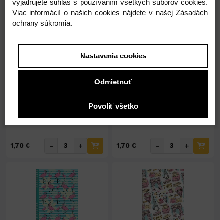
vyjadrujete súhlas s používaním všetkých súborov cookies.
Viac informácií o našich cookies nájdete v našej Zásadách
ochrany súkromia.
Na sklade 8ks
Na sklade 10ks
Blok linajkový - A4 č.28
Blok linajkový - A4 č.27
Nastavenia cookies
A4
28
A4
27
Odmietnuť
1,70 €
1,70 €
Povoliť všetko
1,38 € ( bez DPH )
1,38 € ( bez DPH )
-
+
-
+
1,70 €
1,70 €