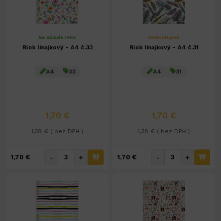
Na sklade 14ks
Nedostupné
Blok linajkový - A4 č.33
Blok linajkový - A4 č.31
A4
33
A4
31
1,70 €
1,70 €
1,38 € ( bez DPH )
1,38 € ( bez DPH )
-
+
-
+
1,70 €
1,70 €