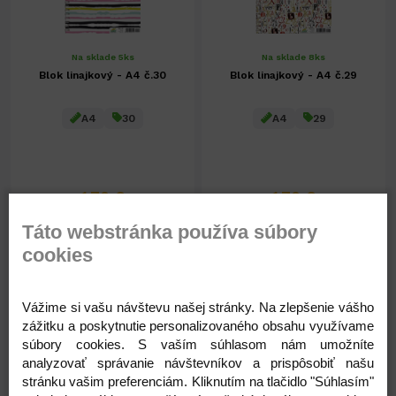
Na sklade 5ks
Na sklade 8ks
Blok linajkový - A4 č.30
Blok linajkový - A4 č.29
A4
30
A4
29
1,70 €
1,70 €
1,38 € ( bez DPH )
1,38 € ( bez DPH )
Táto webstránka používa súbory
cookies
-
+
-
+
1,70 €
1,70 €
Vážime si vašu návštevu našej stránky. Na zlepšenie vášho
zážitku a poskytnutie personalizovaného obsahu využívame
súbory cookies. S vaším súhlasom nám umožníte
analyzovať správanie návštevníkov a prispôsobiť našu
stránku vašim preferenciám. Kliknutím na tlačidlo "Súhlasím"