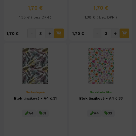
1,70 €
1,70 €
1,38 € ( bez DPH )
1,38 € ( bez DPH )
-
+
-
+
1,70 €
1,70 €
Nedostupné
Na sklade 9ks
Blok linajkový - A4 č.31
Blok linajkový - A4 č.33
A4
31
A4
33