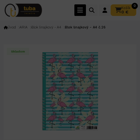
0
Košík
0 €
Úvod
ARIA
Blok linajkový - A4
Blok linajkový - A4 č.26
Skladom