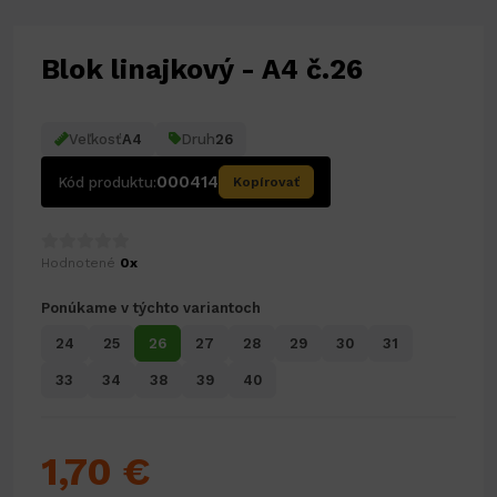
Blok linajkový - A4 č.26
Veľkosť
A4
Druh
26
000414
Kód produktu:
Kopírovať
Hodnotené
0x
Ponúkame v týchto variantoch
24
25
26
27
28
29
30
31
33
34
38
39
40
1,70 €