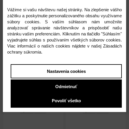
Vážime si vašu návštevu našej stránky. Na zlepšenie vášho
1,70 €
1,70 €
zážitku a poskytnutie personalizovaného obsahu využívame
1,38 € ( bez DPH )
1,38 € ( bez DPH )
súbory cookies. S vaším súhlasom nám umožníte
analyzovať správanie návštevníkov a prispôsobiť našu
stránku vašim preferenciám. Kliknutím na tlačidlo "Súhlasím"
-
+
-
+
1,70 €
1,70 €
vyjadrujete súhlas s používaním všetkých súborov cookies.
Viac informácií o našich cookies nájdete v našej Zásadách
ochrany súkromia.
Nastavenia cookies
Odmietnuť
Na sklade 3ks
Na sklade 5ks
Blok linajkový - A4 č.29
Blok linajkový - A4 č.30
Povoliť všetko
A4
29
A4
30