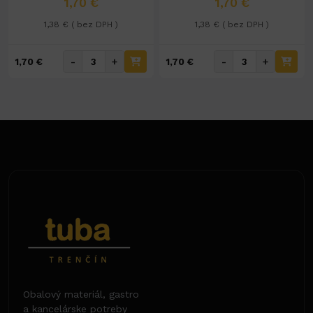
1,70 €
1,70 €
1,38 € ( bez DPH )
1,38 € ( bez DPH )
-
+
-
+
1,70 €
1,70 €
Obalový materiál, gastro
a kancelárske potreby