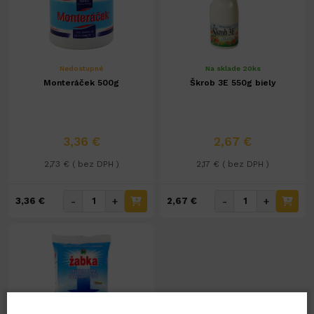
Nedostupné
Na sklade 20ks
Monteráček 500g
Škrob 3E 550g biely
3,36 €
2,67 €
2,73 € ( bez DPH )
2,17 € ( bez DPH )
-
+
-
+
3,36 €
2,67 €