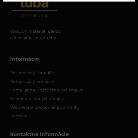
Obalový materiál, gastro
a kancelárske potreby
Informácie
Reklamačný formulár
Reklamačný poriadok
Formulár na odstúpenie od zmluvy
Ochrana osobných údajov
Všeobecné obchodné podmienky
Kontakt
Kontaktné informácie