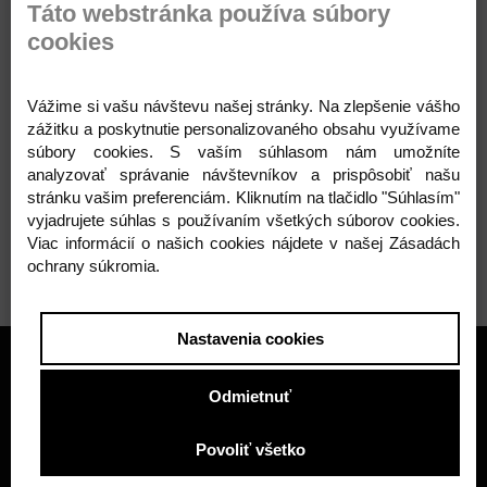
Táto webstránka používa súbory
cookies
Nedostupné
Žabka 400g
Vážime si vašu návštevu našej stránky. Na zlepšenie vášho
zážitku a poskytnutie personalizovaného obsahu využívame
1,55 €
súbory cookies. S vaším súhlasom nám umožníte
analyzovať správanie návštevníkov a prispôsobiť našu
1,26 € ( bez DPH )
stránku vašim preferenciám. Kliknutím na tlačidlo "Súhlasím"
vyjadrujete súhlas s používaním všetkých súborov cookies.
-
+
1,55 €
Viac informácií o našich cookies nájdete v našej Zásadách
ochrany súkromia.
Nastavenia cookies
Odmietnuť
Povoliť všetko