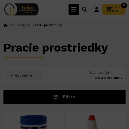
0
Košík
0 €
Úvod
Drogéria
Pracie prostriedky
Pracie prostriedky
Zobrazených:
1 - 3 z 3 produktov
Filtre