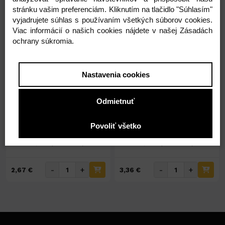
stránku vašim preferenciám. Kliknutím na tlačidlo "Súhlasím"
vyjadrujete súhlas s používaním všetkých súborov cookies.
Viac informácií o našich cookies nájdete v našej Zásadách
ochrany súkromia.
Nastavenia cookies
Na sklade 20ks
Nedostupné
Škrob 3E 550g biely
Monteráček 500g
Odmietnuť
Povoliť všetko
2,67 €
3,36 €
2,17 € ( bez DPH )
2,73 € ( bez DPH )
-
+
-
+
2,67 €
3,36 €