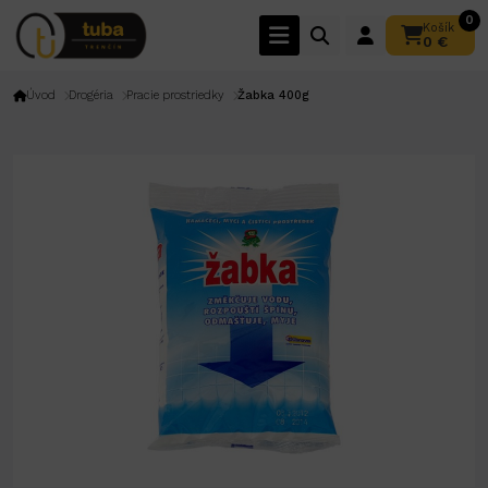
0
Košík
0 €
Úvod
Drogéria
Pracie prostriedky
Žabka 400g