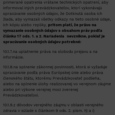
primerané opatrenia vrátane technických opatrení, aby
informoval iných prevádzkovateľov, ktorí vykonávajú
spracúvanie osobných údajov, že Dotknutá osoba ich
žiada, aby vymazali všetky odkazy na tieto osobné údaje,
ich kópiu alebo repliky,
pritom platí, že právo na
vymazanie osobných údajov s obsahom práv podľa
článku 17 ods. 1. a 2. Nariadenia
nevznikne
, pokiaľ je
spracúvanie osobných údajov potrebné:
10.1.7.na uplatnenie práva na slobodu prejavu a na
informácie.
10.1.8.na splnenie zákonnej povinnosti, ktorá si vyžaduje
spracúvanie podľa práva Európskej únie alebo práva
členského štátu, ktorému Prevádzkovateľ podlieha,
alebo na splnenie úlohy realizovanej vo verejnom záujme
alebo pri výkone verejnej moci zverenej
Prevádzkovateľovi.
10.1.9.z dôvodov verejného záujmu v oblasti verejného
zdravia v súlade s článkom 9 ods. 2. písm. h) a i)