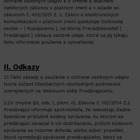
ochrane osobných údajov a o zmene a doplnení
niektorých zákonov v platnom znení a v súlade so
zákonom č. 452/2021 Z. z. Zákon o elektronických
komunikáciách v platnom znení poskytuje Dotknutej
osobe – ( Kupujúcemu ), od ktorej Prevádzkovateľ (
Predávajúci ) získava osobné údaje, ktoré sa jej týkajú,
tieto informácie poučenia a vysvetlenia:
II. Odkazy
2.1.Tieto zásady a poučenia o ochrane osobných údajov
tvoria súčasť Všeobecných obchodných podmienok
zverejnených na Webovom sídle Predávajúceho.
2.2.V zmysle §3, ods. 1, písm. n), Zákona č. 102/2014 Z.z.
Predávajúci informuje spotrebiteľa, že neexistujú žiadne
špeciálne príslušné kódexy správania, ku ktorým sa
predávajúci zaviazal k ich dodržiavaniu, pričom kódexom
správania sa rozumie dohoda, alebo súbor pravidiel,
ktoré vymedzujú správanie predávajúceho, ktorý sa