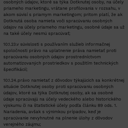
osobných údajov, ktoré sa týka Dotknutej osoby, na účely
priameho marketingu, vrátane profilovania v rozsahu, v
akom súvisí s priamym marketingom; pritom platí, že ak
Dotknutá osoba namieta voči spracúvaniu osobných
údajov na účely priameho marketingu, osobné údaje sa už
na také účely nesmú spracúvať;
10.1.23.v súvislosti s používaním služieb informačnej
spoločnosti právo na uplatnenie práva namietať proti
spracúvaniu osobných údajov prostredníctvom
automatizovaných prostriedkov s použitím technických
špecifikácií;
10.1.24.právo namietať z dôvodov týkajúcich sa konkrétnej
situácie Dotknutej osoby proti spracúvaniu osobných
údajov, ktoré sa týka Dotknutej osoby, ak sa osobné
údaje spracúvajú na účely vedeckého alebo historického
výskumu či na štatistické účely podľa článku 89 ods. 1.
Nariadenia, avšak s výnimkou prípadov, keď je
spracúvanie nevyhnutné na plnenie úlohy z dôvodov
verejného záujmu;