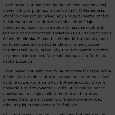
10.1.15.právo Dotknutej osoby na splnenie oznamovacej
povinnosti voči príjemcom podľa článku 19 Nariadenia,
ktorého obsahom je: právo, aby Prevádzkovateľ oznámil
každému príjemcovi, ktorému boli osobné údaje
poskytnuté, každú opravu alebo vymazanie osobných
údajov alebo obmedzenie spracúvania uskutočnené podľa
článku 16, článku 17 ods. 1. a článku 18 Nariadenia, pokiaľ
sa to neukáže ako nemožné alebo si to nevyžaduje
neprimerané úsilie, právo, aby Prevádzkovateľ o týchto
príjemcoch informoval Dotknutú osobu, ak to Dotknutá
osoba požaduje;
10.1.16.právo Dotknutej osoby na prenosnosť údajov podľa
článku 20 Nariadenia, ktorého obsahom je: právo získať
osobné údaje, ktoré sa týkajú Dotknutej osoby a ktoré
poskytla Prevádzkovateľovi, v štruktúrovanom, bežne
používanom a strojovo čitateľnom formáte a právo
preniesť tieto údaje ďalšiemu prevádzkovateľovi bez
toho, aby jej Prevádzkovateľ bránil, ak:
a/ sa spracúvanie zakladá na súhlase Dotknutej osoby