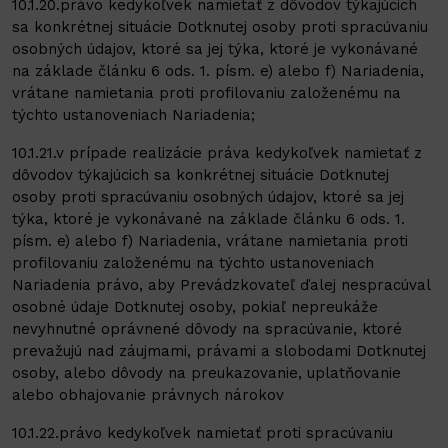
10.1.20.právo kedykoľvek namietať z dôvodov týkajúcich
sa konkrétnej situácie Dotknutej osoby proti spracúvaniu
osobných údajov, ktoré sa jej týka, ktoré je vykonávané
na základe článku 6 ods. 1. písm. e) alebo f) Nariadenia,
vrátane namietania proti profilovaniu založenému na
týchto ustanoveniach Nariadenia;
10.1.21.v prípade realizácie práva kedykoľvek namietať z
dôvodov týkajúcich sa konkrétnej situácie Dotknutej
osoby proti spracúvaniu osobných údajov, ktoré sa jej
týka, ktoré je vykonávané na základe článku 6 ods. 1.
písm. e) alebo f) Nariadenia, vrátane namietania proti
profilovaniu založenému na týchto ustanoveniach
Nariadenia právo, aby Prevádzkovateľ ďalej nespracúval
osobné údaje Dotknutej osoby, pokiaľ nepreukáže
nevyhnutné oprávnené dôvody na spracúvanie, ktoré
prevažujú nad záujmami, právami a slobodami Dotknutej
osoby, alebo dôvody na preukazovanie, uplatňovanie
alebo obhajovanie právnych nárokov
10.1.22.právo kedykoľvek namietať proti spracúvaniu