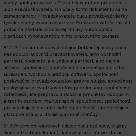
osoby spolupracujúce s Prevádzkovateľom pri plnení
úloh Prevádzkovateľa. Na účely tohto dokumentu sa za
zamestnancov Prevádzkovateľa budú považovať všetky
fyzické osoby vykonávajúce pre Prevádzkovateľa závislú
prácu na základe pracovnej zmluvy alebo dohôd
o prácach vykonávaných mimo pracovného pomeru.
8.1.4.Príjemcom osobných údajov Dotknutej osoby budú
tiež spolupracovníci prevádzkovateľa, jeho obchodní
partneri, dodávatelia a zmluvní partneri, a to najmä:
účtovná spoločnosť, spoločnosť zabezpečujúca služby
súvisiace s tvorbou a údržbou softwéru, spoločnosť
poskytujúca prevádzkovateľovi právne služby, spoločnosť
poskytujúca prevádzkovateľovi poradenstvo, spoločnosti
zabezpečujúce prepravu a dodanie produktov kupujúcim
a tretím osobám, marketingové spoločnosti, spoločnosti
prevádzkujúce sociálne siete, spoločnosti zabezpečujúce
platobné brány a ďalšie platobné metódy.
8.1.5.Príjemcom osobných údajov budú tiež súdy, orgány
činné v trestnom konaní, daňový úrad a ďalšie štátne