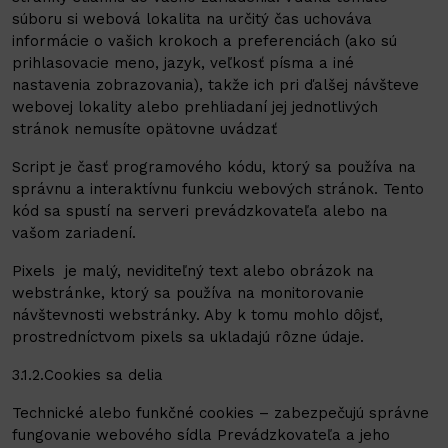
súboru si webová lokalita na určitý čas uchováva
informácie o vašich krokoch a preferenciách (ako sú
prihlasovacie meno, jazyk, veľkosť písma a iné
nastavenia zobrazovania), takže ich pri ďalšej návšteve
webovej lokality alebo prehliadaní jej jednotlivých
stránok nemusíte opätovne uvádzať
Script je časť programového kódu, ktorý sa používa na
správnu a interaktívnu funkciu webových stránok. Tento
kód sa spustí na serveri prevádzkovateľa alebo na
vašom zariadení.
Pixels je malý, neviditeľný text alebo obrázok na
webstránke, ktorý sa používa na monitorovanie
návštevnosti webstránky. Aby k tomu mohlo dôjsť,
prostredníctvom pixels sa ukladajú rôzne údaje.
3.1.2.Cookies sa delia
Technické alebo funkčné cookies – zabezpečujú správne
fungovanie webového sídla Prevádzkovateľa a jeho