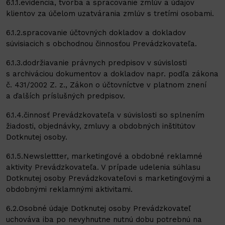
6.1.1.evidencia, tvorba a spracovanie zmlúv a údajov
klientov za účelom uzatvárania zmlúv s tretími osobami.
6.1.2.spracovanie účtovných dokladov a dokladov
súvisiacich s obchodnou činnosťou Prevádzkovateľa.
6.1.3.dodržiavanie právnych predpisov v súvislosti
s archiváciou dokumentov a dokladov napr. podľa zákona
č. 431/2002 Z. z., Zákon o účtovníctve v platnom znení
a ďalších príslušných predpisov.
6.1.4.činnosť Prevádzkovateľa v súvislosti so splnením
žiadosti, objednávky, zmluvy a obdobných inštitútov
Dotknutej osoby.
6.1.5.Newslettter, marketingové a obdobné reklamné
aktivity Prevádzkovateľa. V prípade udelenia súhlasu
Dotknutej osoby Prevádzkovateľovi s marketingovými a
obdobnými reklamnými aktivitami.
6.2.Osobné údaje Dotknutej osoby Prevádzkovateľ
uchováva iba po nevyhnutne nutnú dobu potrebnú na