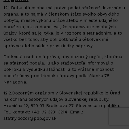
12.1.Dotknutá osoba má právo podať sťažnosť dozornému
orgánu, a to najmä v členskom štáte svojho obvyklého
pobytu, mieste výkonu práce alebo v mieste údajného
porušenia, ak sa domnieva, že spracúvanie osobných
údajov, ktoré sa jej týka, je v rozpore s Nariadením, a to
všetko bez toho, aby boli dotknuté akékoľvek iné
správne alebo súdne prostriedky nápravy.
Dotknutá osoba má právo, aby dozorný orgán, ktorému
sa sťažnosť podala, ju ako sťažovateľa informoval o
pokroku a výsledku sťažnosti, a to vrátane možnosti
podať súdny prostriedok nápravy podľa článku 78
Nariadenia.
12.2.Dozorným orgánom v Slovenskej republike je Úrad
na ochranu osobných údajov Slovenskej republiky,
Hraničná 12, 820 07 Bratislava 27, Slovenská republika.
Tel. kontakt: +421 /2 3231 3214, Email:
statny.dozor@pdp.gov.sk,