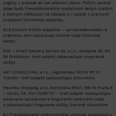
orgány, v prípade ak tak ustanoví zákon. Pričom osobné
údaje budú Prevádzkovateľom poskytnuté daným úradom
a štátnym inštitúciám na základe a v súlade s právnymi
predpismi Slovenskej republiky.
8.1.6.Zoznam tretích subjektov – sprostredkovateľov a
príjemcov, ktorí spracúvajú osobné údaje Dotknutej
osoby:
SDS – Smart Delivery Service SK, s.r.o., Dunajská 46, 811
08 Bratislava– tretí subjekt zabezpečujúci prepravné
služby
AKT CONSULTING, s.r.o., Legionárska 7451/4 911 01
Trenčín– tretí subjekt zabezpečujúci účtovníctvo
Heureka Shopping s.r.o, Karolinská 650/1, 186 00 Praha 8
– Karlín, ČR, IČO: 02387727 – tretí subjekt zabezpečujúci
sledovanie spokojnosti s fungovaním webového sídla
a zabezpečujúci fungovanie služby Overené zákazníkmi
8.2.Prevádzkovateľ elektronického obchodu spokojnosť s