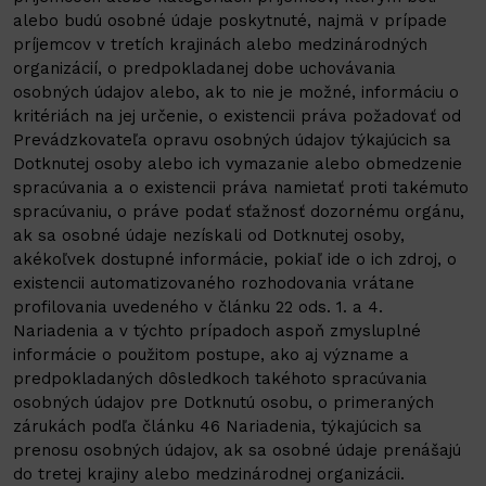
alebo budú osobné údaje poskytnuté, najmä v prípade
príjemcov v tretích krajinách alebo medzinárodných
organizácií, o predpokladanej dobe uchovávania
osobných údajov alebo, ak to nie je možné, informáciu o
kritériách na jej určenie, o existencii práva požadovať od
Prevádzkovateľa opravu osobných údajov týkajúcich sa
Dotknutej osoby alebo ich vymazanie alebo obmedzenie
spracúvania a o existencii práva namietať proti takémuto
spracúvaniu, o práve podať sťažnosť dozornému orgánu,
ak sa osobné údaje nezískali od Dotknutej osoby,
akékoľvek dostupné informácie, pokiaľ ide o ich zdroj, o
existencii automatizovaného rozhodovania vrátane
profilovania uvedeného v článku 22 ods. 1. a 4.
Nariadenia a v týchto prípadoch aspoň zmysluplné
informácie o použitom postupe, ako aj význame a
predpokladaných dôsledkoch takéhoto spracúvania
osobných údajov pre Dotknutú osobu, o primeraných
zárukách podľa článku 46 Nariadenia, týkajúcich sa
prenosu osobných údajov, ak sa osobné údaje prenášajú
do tretej krajiny alebo medzinárodnej organizácii.