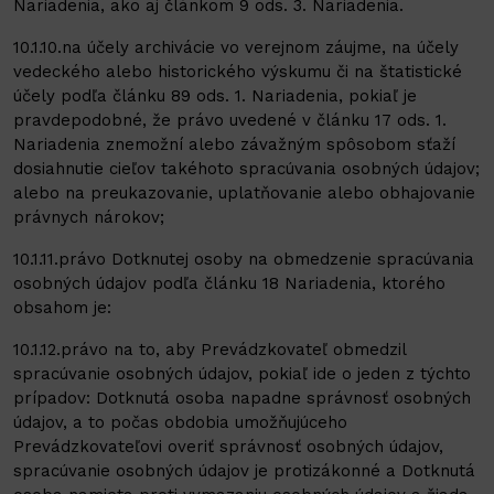
Nariadenia, ako aj článkom 9 ods. 3. Nariadenia.
10.1.10.na účely archivácie vo verejnom záujme, na účely
vedeckého alebo historického výskumu či na štatistické
účely podľa článku 89 ods. 1. Nariadenia, pokiaľ je
pravdepodobné, že právo uvedené v článku 17 ods. 1.
Nariadenia znemožní alebo závažným spôsobom sťaží
dosiahnutie cieľov takéhoto spracúvania osobných údajov;
alebo na preukazovanie, uplatňovanie alebo obhajovanie
právnych nárokov;
10.1.11.právo Dotknutej osoby na obmedzenie spracúvania
osobných údajov podľa článku 18 Nariadenia, ktorého
obsahom je:
10.1.12.právo na to, aby Prevádzkovateľ obmedzil
spracúvanie osobných údajov, pokiaľ ide o jeden z týchto
prípadov: Dotknutá osoba napadne správnosť osobných
údajov, a to počas obdobia umožňujúceho
Prevádzkovateľovi overiť správnosť osobných údajov,
spracúvanie osobných údajov je protizákonné a Dotknutá