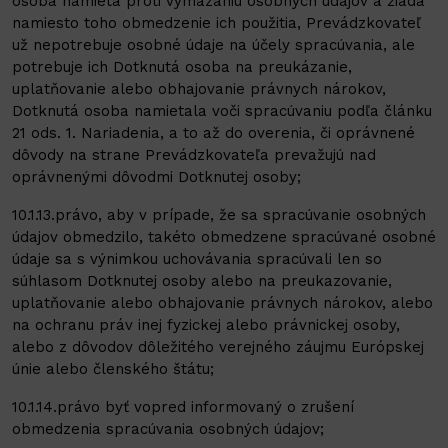
osoba namieta proti vymazaniu osobných údajov a žiada
namiesto toho obmedzenie ich použitia, Prevádzkovateľ
už nepotrebuje osobné údaje na účely spracúvania, ale
potrebuje ich Dotknutá osoba na preukázanie,
uplatňovanie alebo obhajovanie právnych nárokov,
Dotknutá osoba namietala voči spracúvaniu podľa článku
21 ods. 1. Nariadenia, a to až do overenia, či oprávnené
dôvody na strane Prevádzkovateľa prevažujú nad
oprávnenými dôvodmi Dotknutej osoby;
10.1.13.právo, aby v prípade, že sa spracúvanie osobných
údajov obmedzilo, takéto obmedzene spracúvané osobné
údaje sa s výnimkou uchovávania spracúvali len so
súhlasom Dotknutej osoby alebo na preukazovanie,
uplatňovanie alebo obhajovanie právnych nárokov, alebo
na ochranu práv inej fyzickej alebo právnickej osoby,
alebo z dôvodov dôležitého verejného záujmu Európskej
únie alebo členského štátu;
10.1.14.právo byť vopred informovaný o zrušení
obmedzenia spracúvania osobných údajov;