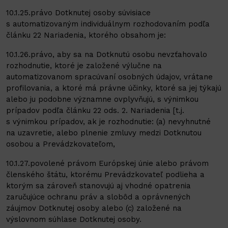
10.1.25.právo Dotknutej osoby súvisiace
s automatizovaným individuálnym rozhodovaním podľa
článku 22 Nariadenia, ktorého obsahom je:
10.1.26.právo, aby sa na Dotknutú osobu nevzťahovalo
rozhodnutie, ktoré je založené výlučne na
automatizovanom spracúvaní osobných údajov, vrátane
profilovania, a ktoré má právne účinky, ktoré sa jej týkajú
alebo ju podobne významne ovplyvňujú, s výnimkou
prípadov podľa článku 22 ods. 2. Nariadenia [t.j.
s výnimkou prípadov, ak je rozhodnutie: (a) nevyhnutné
na uzavretie, alebo plnenie zmluvy medzi Dotknutou
osobou a Prevádzkovateľom,
10.1.27.povolené právom Európskej únie alebo právom
členského štátu, ktorému Prevádzkovateľ podlieha a
ktorým sa zároveň stanovujú aj vhodné opatrenia
zaručujúce ochranu práv a slobôd a oprávnených
záujmov Dotknutej osoby alebo (c) založené na
výslovnom súhlase Dotknutej osoby.