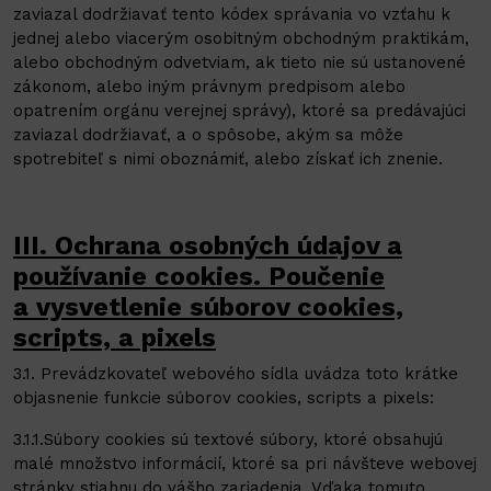
zaviazal dodržiavať tento kódex správania vo vzťahu k
jednej alebo viacerým osobitným obchodným praktikám,
alebo obchodným odvetviam, ak tieto nie sú ustanovené
zákonom, alebo iným právnym predpisom alebo
opatrením orgánu verejnej správy), ktoré sa predávajúci
zaviazal dodržiavať, a o spôsobe, akým sa môže
spotrebiteľ s nimi oboznámiť, alebo získať ich znenie.
III. Ochrana osobných údajov a
používanie cookies. Poučenie
a vysvetlenie súborov cookies,
scripts, a pixels
3.1. Prevádzkovateľ webového sídla uvádza toto krátke
objasnenie funkcie súborov cookies, scripts a pixels:
3.1.1.Súbory cookies sú textové súbory, ktoré obsahujú
malé množstvo informácií, ktoré sa pri návšteve webovej
stránky stiahnu do vášho zariadenia. Vďaka tomuto