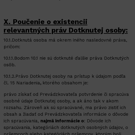
X. Poučenie o existencii
relevantných práv Dotknutej osoby:
10.1.Dotknutá osoba má okrem iného nasledovné práva,
pričom:
10.1.1.Bodom 10.1 nie sú dotknuté ďalšie práva Dotknutých
osôb.
10.1.2.Právo Dotknutej osoby na prístup k údajom podľa
čl. 15 Nariadenia
,
ktorého obsahom je:
právo získať od Prevádzkovateľa potvrdenie či spracúva
osobné údaje Dotknutej osoby, a ak áno tak v akom
rozsahu. Zároveň ak sú spracúvané, ma právo zistiť ich
obsah a žiadať od Prevádzkovateľa informácie o dôvode
ich spracúvania,
najmä informácie o
: Dôvode ich
spracúvania, kategóriách dotknutých osobných údajov, o
príjemcoch alebo kategóriách príjemcov, ktorým boli