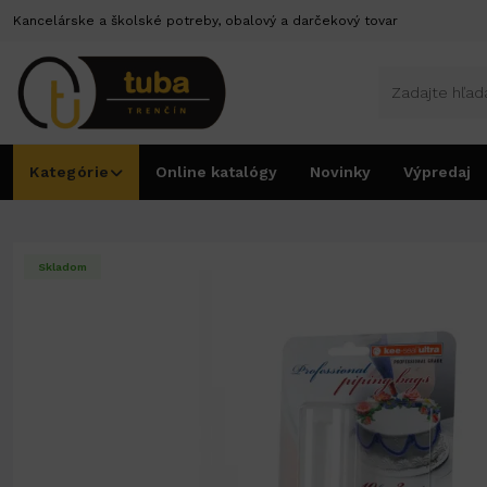
Kancelárske a školské potreby, obalový a darčekový tovar
Kategórie
Online katalógy
Novinky
Výpredaj
Úvod
Vrecká na zdobenie a plnenie
Vrecká na zdobenie a plnenie
Vrecká na 
Skladom