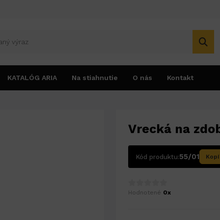
KATALÓG ARIA
Na stiahnutie
O nás
Kontakt
zdobenie 10ks + 3 násady
Vrecká na zdob
55/01
Kód produktu:
Kopí
Hodnotené
0x