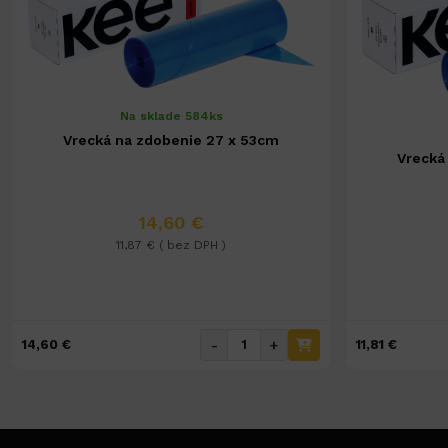
Na sklade 584ks
Vrecká na zdobenie 27 x 53cm
Vrecká
14,60 €
11,87 € ( bez DPH )
-
+
14,60 €
11,81 €