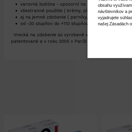
varovná bublina - upozorní na možné riziko praskn
obsahu využívam
všestranné použitie ( krémy, plnky, riedke cestá, dž
návštevníkov a pr
aj na jemné zdobenie ( perníky, medovníky, ... )
vyjadrujete súhla
od -30 stupňov do +110 stupňov
našej Zásadách o
Vrecká na zdobenie sú vyrobené vo Švédsku najnovšou t
patentované a v roku 2005 v Paríži získali Európsku tro