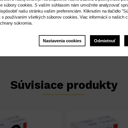
utia
e súbory cookies. S vaším súhlasom nám umožníte analyzovať spr
emy, drene,...)
ispôsobiť našu stránku vašim preferenciám. Kliknutím na tlačidlo "S
s s používaním všetkých súborov cookies. Viac informácií o našich c
chrany súkromia.
echnológiou, podľa najprísnejších noriem - Normpack. Výrobo
fej. Tradičné plniace vrecká nedosahujú súčasné trendy, nesp
Nastavenia cookies
Odmietnuť
Súvisiace produkty