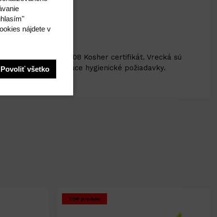
ávanie
úhlasím"
ookies nájdete v
k získal v roku 2008 Kosher certifikát. Vrecká sú
ĺňajú stále sa zvyšujúce hygienické požiadavky.
Povoliť všetko
TOP produkt