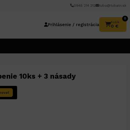
0948 214 212
tuba@tubatn.sk
0
Košík
Prihlásenie / registrácia
0 €
enie 10ks + 3 násady
rovať