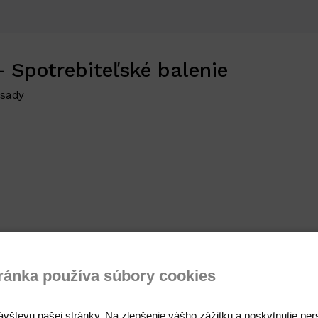
- Spotrebiteľské balenie
ásady
ránka používa súbory cookies
ávštevu našej stránky. Na zlepšenie vášho zážitku a poskytnutie pe