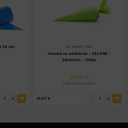
x 33 cm
Na sklade 30ks
Vrecká na zdobenie - ZELENÉ -
28x53cm - 100ks
21,97 €
17,86 € ( bez DPH )
+
-
+
21,97 €