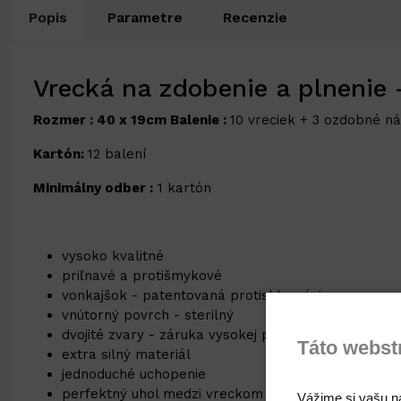
Popis
Parametre
Recenzie
Vrecká na zdobenie a plnenie 
Rozmer : 40 x 19cm
Balenie :
10 vreciek + 3 ozdobné n
Kartón:
12 balení
Minimálny odber :
1 kartón
vysoko kvalitné
priľnavé a protišmykové
vonkajšok - patentovaná protisklzová úprava
vnútorný povrch - sterilný
dvojité zvary - záruka vysokej pevnosti
Táto webst
extra silný materiál
jednoduché uchopenie
perfektný uhol medzi vreckom a násadou
Vážime si vašu n