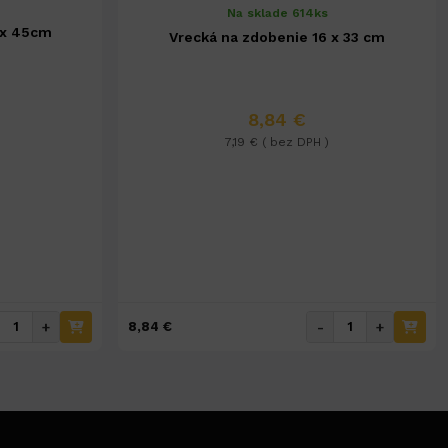
Na sklade 614ks
 x 45cm
Vrecká na zdobenie 16 x 33 cm
8,84 €
7,19 € ( bez DPH )
+
-
+
8,84 €