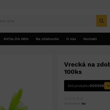
KATALÓG ARIA
Na stiahnutie
O nás
Kontakt
zdobenie - ZELENÉ - 28x53cm - 100ks
Vrecká na zdo
100ks
000206
Kód produktu:
K
Hodnotené
0x