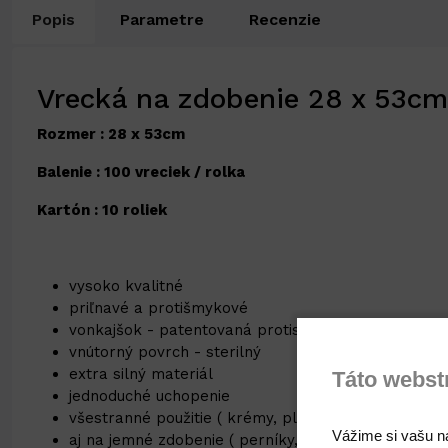
Popis
Parametre
Recenzie
Vrecká na zdobenie 28 x 53cm
Rozmer : 28 x 53cm
Balenie : 100 vreciek / rolka
Kartón : 10 roliek
vysoko kvalitné
priľnavé a protišmykové
vonkajšok - patentovaná protisklzová úprava
vnútorný povrch - sterilný
extra silný materiál
Táto webst
jednoduché uchopenie
všestranné použitie ( krémy, plnky, riedke cestá, dž
Vážime si vašu n
aj na jemné zdobenie ( perníky, medovníky, ... )