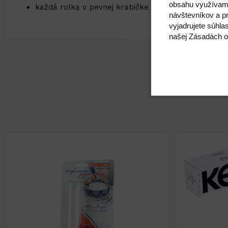
obsahu využívam
každá rolka v pevnej krabičke s odtrhávacím okraj
návštevníkov a pr
vyjadrujete súhla
našej Zásadách o