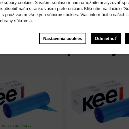
e súbory cookies. S vaším súhlasom nám umožníte analyzovať spr
om - jednoduché vyťahovanie a odtrhnutie
ispôsobiť našu stránku vašim preferenciám. Kliknutím na tlačidlo "S
s s používaním všetkých súborov cookies. Viac informácií o našich c
chrany súkromia.
Nastavenia cookies
Odmietnuť
Súvisiace produkty
Na sklade 584ks