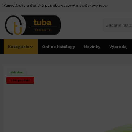
Kancelárske a školské potreby, obalový a darčekový tovar
Kategórie
Online katalógy
Novinky
Výpredaj
Úvod
Vrecká na zdobenie a plnenie
Vrecká na zdobenie a plnenie
Vrecká na 
Skladom
TOP produkt