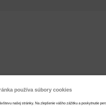
ránka používa súbory cookies
emy, drene,...)
ávštevu našej stránky. Na zlepšenie vášho zážitku a poskytnutie pe