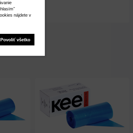
ávanie
úhlasím"
ookies nájdete v
Povoliť všetko