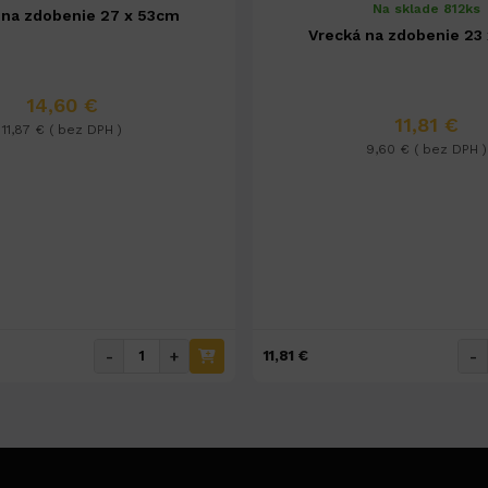
Na sklade 812ks
 na zdobenie 27 x 53cm
Vrecká na zdobenie 23
14,60 €
11,81 €
11,87 € ( bez DPH )
9,60 € ( bez DPH )
-
+
-
11,81 €