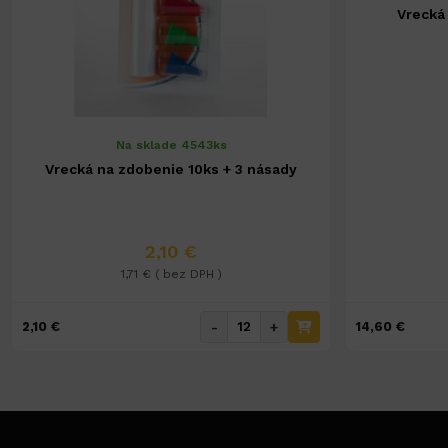
Vrecká
Na sklade 4543ks
Vrecká na zdobenie 10ks + 3 násady
2,10 €
1,71 € ( bez DPH )
-
+
2,10 €
14,60 €