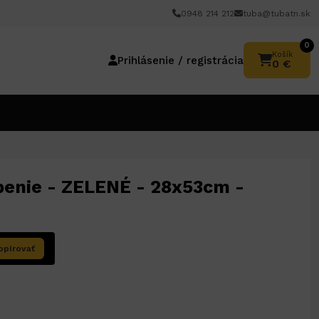
0948 214 212
tuba@tubatn.sk
0
Košík
Prihlásenie / registrácia
0 €
benie - ZELENÉ - 28x53cm -
opírovať