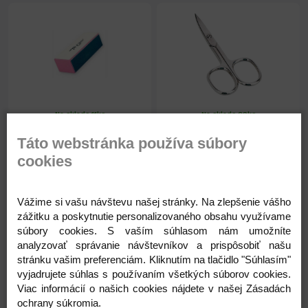
Na sklade 11ks
Na sklade 29ks
Blok na nechty 4 funkčný
Nožničky zadier.Solingen
Táto webstránka používa súbory
7576
č.1050/3GH
cookies
2,21 €
7,20 €
Vážime si vašu návštevu našej stránky. Na zlepšenie vášho
1,80 € ( bez DPH )
5,85 € ( bez DPH )
zážitku a poskytnutie personalizovaného obsahu využívame
súbory cookies. S vaším súhlasom nám umožníte
-
+
-
+
analyzovať správanie návštevníkov a prispôsobiť našu
2,21 €
7,20 €
stránku vašim preferenciám. Kliknutím na tlačidlo "Súhlasím"
vyjadrujete súhlas s používaním všetkých súborov cookies.
Viac informácií o našich cookies nájdete v našej Zásadách
ochrany súkromia.