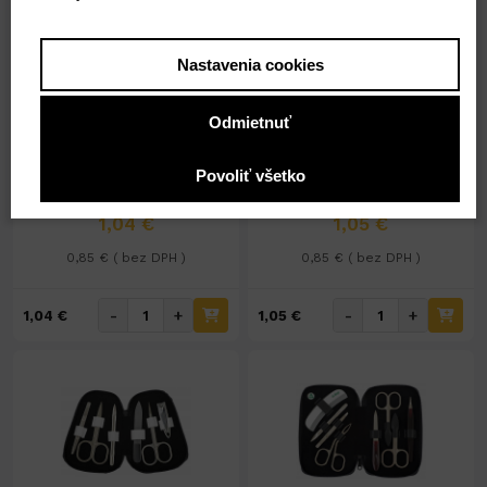
Nastavenia cookies
Nedostupné
Nedostupné
Odmietnuť
Pílnik zafírový 17cm
Pílnik zafírový 15,5cm
TCH7217
TCH7682
Povoliť všetko
1,04 €
1,05 €
0,85 € ( bez DPH )
0,85 € ( bez DPH )
-
+
-
+
1,04 €
1,05 €