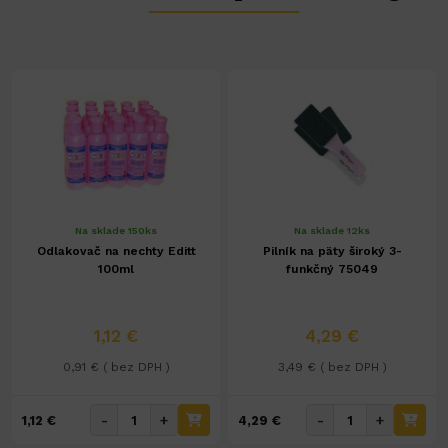
Na sklade 150ks
Na sklade 12ks
Odlakovač na nechty Editt
Pilník na päty široký 3-
100ml
funkčný 75049
1,12 €
4,29 €
0,91 € ( bez DPH )
3,49 € ( bez DPH )
-
+
-
+
1,12 €
4,29 €