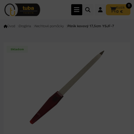
0
Košík
0 €
Úvod
Drogéria
Nechtové pomôcky
Pilník kovový 17,5cm YSJF-7
Skladom