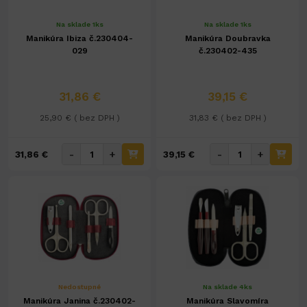
Na sklade 1ks
Na sklade 1ks
Manikúra Ibiza č.230404-
Manikúra Doubravka
029
č.230402-435
31,86 €
39,15 €
25,90 € ( bez DPH )
31,83 € ( bez DPH )
-
+
-
+
31,86 €
39,15 €
Nedostupné
Na sklade 4ks
Manikúra Janina č.230402-
Manikúra Slavomíra