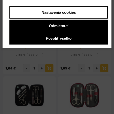
Nastavenia cookies
Nedostupné
Nedostupné
Pílnik zafírový 17cm
Pílnik zafírový 15,5cm
Odmietnuť
TCH7217
TCH7682
Povoliť všetko
1,04 €
1,05 €
0,85 € ( bez DPH )
0,85 € ( bez DPH )
-
+
-
+
1,04 €
1,05 €