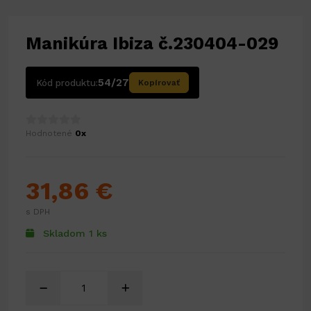
Manikúra Ibiza č.230404-029
54/27
Kód produktu:
Kopírovať
Hodnotené
0x
31,86 €
s DPH
Skladom 1 ks