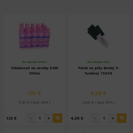
Na sklade 150ks
Na sklade 12ks
Odlakovač na nechty Editt
Pilník na päty široký 3-
100ml
funkčný 75049
1,12 €
4,29 €
0,91 € ( bez DPH )
3,49 € ( bez DPH )
-
+
-
+
1,12 €
4,29 €