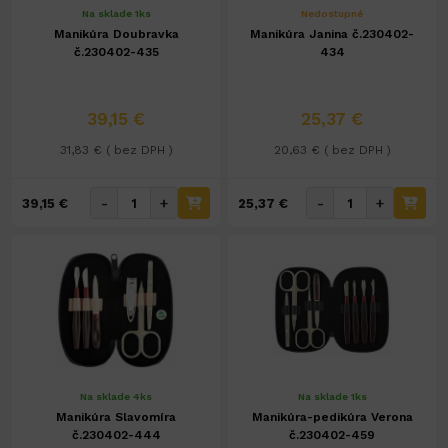
Na sklade 1ks
Nedostupné
Manikúra Doubravka
Manikúra Janina č.230402-
č.230402-435
434
39,15 €
25,37 €
31,83 € ( bez DPH )
20,63 € ( bez DPH )
-
+
-
+
39,15 €
25,37 €
Na sklade 4ks
Na sklade 1ks
Manikúra Slavomíra
Manikúra-pedikúra Verona
č.230402-444
č.230402-459