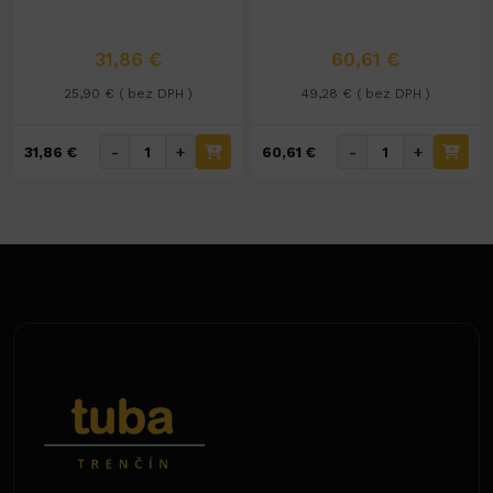
31,86 €
60,61 €
25,90 € ( bez DPH )
49,28 € ( bez DPH )
-
+
-
+
31,86 €
60,61 €