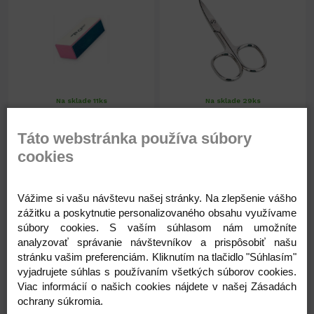
Na sklade 11ks
Na sklade 29ks
Blok na nechty 4 funkčný
Nožničky zadier.Solingen
7576
č.1050/3GH
Táto webstránka používa súbory
cookies
2,21 €
7,20 €
1,80 € ( bez DPH )
5,85 € ( bez DPH )
Vážime si vašu návštevu našej stránky. Na zlepšenie vášho
zážitku a poskytnutie personalizovaného obsahu využívame
súbory cookies. S vaším súhlasom nám umožníte
-
+
-
+
2,21 €
7,20 €
analyzovať správanie návštevníkov a prispôsobiť našu
stránku vašim preferenciám. Kliknutím na tlačidlo "Súhlasím"
vyjadrujete súhlas s používaním všetkých súborov cookies.
Viac informácií o našich cookies nájdete v našej Zásadách
ochrany súkromia.