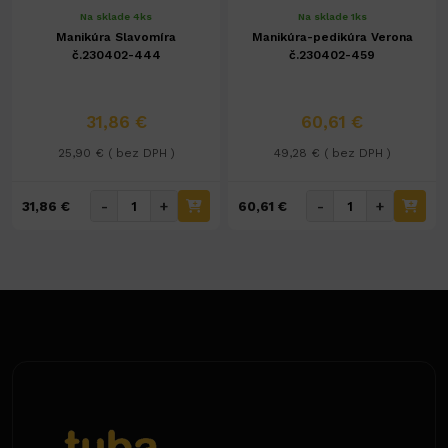
Na sklade 4ks
Na sklade 1ks
Manikúra Slavomíra
Manikúra-pedikúra Verona
č.230402-444
č.230402-459
31,86 €
60,61 €
25,90 € ( bez DPH )
49,28 € ( bez DPH )
-
+
-
+
31,86 €
60,61 €