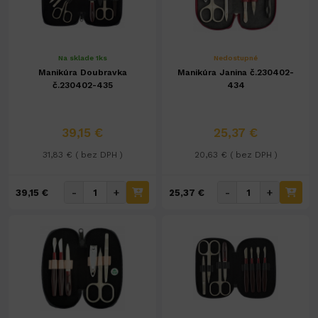
Na sklade 1ks
Nedostupné
Manikúra Doubravka
Manikúra Janina č.230402-
č.230402-435
434
39,15 €
25,37 €
31,83 € ( bez DPH )
20,63 € ( bez DPH )
-
+
-
+
39,15 €
25,37 €