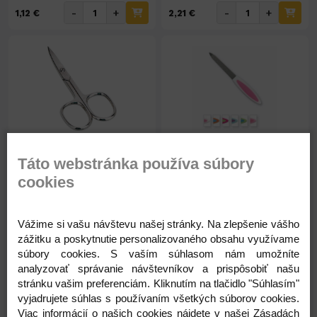
-
+
-
+
1,12 €
2,21 €
Na sklade 29ks
Nedostupné
Táto webstránka používa súbory
Nožničky zadier.Solingen
Pílnik zafírový 17cm
č.1050/3GH
TCH7217
cookies
7,20 €
1,04 €
Vážime si vašu návštevu našej stránky. Na zlepšenie vášho
zážitku a poskytnutie personalizovaného obsahu využívame
5,85 € ( bez DPH )
0,85 € ( bez DPH )
súbory cookies. S vaším súhlasom nám umožníte
analyzovať správanie návštevníkov a prispôsobiť našu
stránku vašim preferenciám. Kliknutím na tlačidlo "Súhlasím"
-
+
-
+
7,20 €
1,04 €
vyjadrujete súhlas s používaním všetkých súborov cookies.
Viac informácií o našich cookies nájdete v našej Zásadách