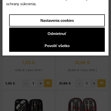
ochrany súkromia.
Nastavenia cookies
Odmietnuť
Nedostupné
Na sklade 1ks
Pílnik zafírový 15,5cm
Manikúra Ibiza č.230404-
Povoliť všetko
TCH7682
029
1,05 €
31,86 €
0,85 € ( bez DPH )
25,90 € ( bez DPH )
-
+
-
+
1,05 €
31,86 €