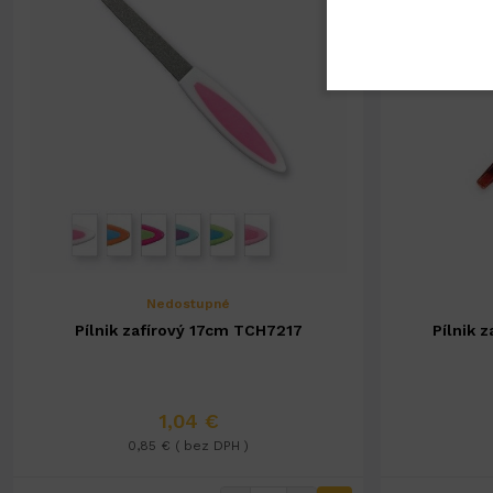
Nedostupné
Pílnik zafírový 17cm TCH7217
Pílnik 
1,04 €
0,85 € ( bez DPH )