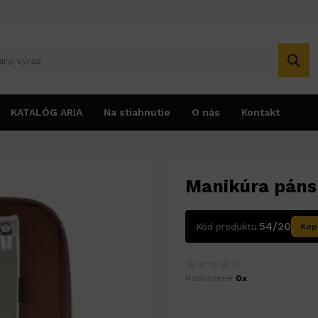
KATALÓG ARIA
Na stiahnutie
O nás
Kontakt
Manikúra páns
54/20
Kód produktu:
Kop
Hodnotené
0x