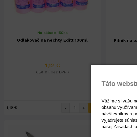
Na sklade 150ks
Odlakovač na nechty Editt 100ml
Pilník na 
1,12 €
0,91 € ( bez DPH )
Táto webst
Vážime si vašu n
obsahu využívam
-
+
1,12 €
4,29 €
návštevníkov a pr
vyjadrujete súhla
našej Zásadách o