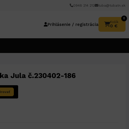
0948 214 212
tuba@tubatn.sk
0
Košík
Prihlásenie / registrácia
0 €
ka Jula č.230402-186
írovať