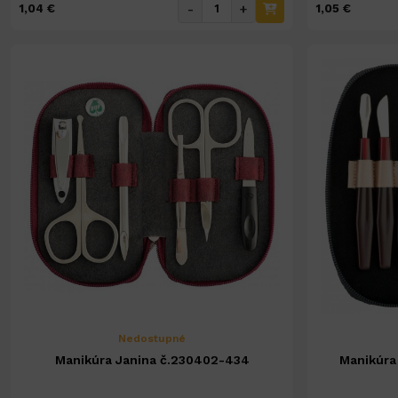
-
+
1,04 €
1,05 €
Nedostupné
Manikúra Janina č.230402-434
Manikúra