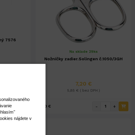
ný 7576
Na sklade 29ks
Nožničky zadier.Solingen č.1050/3GH
7,20 €
5,85 € ( bez DPH )
rsonalizovaného
ávanie
+
-
+
7,20 €
úhlasím"
ookies nájdete v