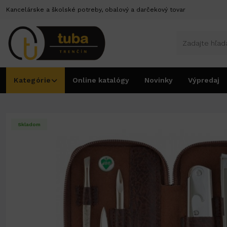
Kancelárske a školské potreby, obalový a darčekový tovar
Kategórie
Online katalógy
Novinky
Výpredaj
Úvod
Drogéria
Nechtové pomôcky
Manikúra pánska Jula č.230402-186
Skladom