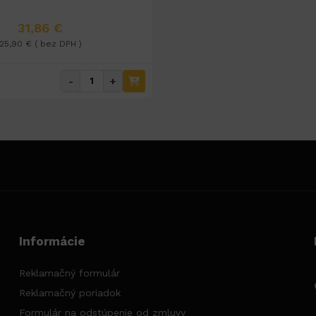
31,86 €
25,90 € ( bez DPH )
-
+
Informácie
Reklamačný formulár
Reklamačný poriadok
Formulár na odstúpenie od zmluvy