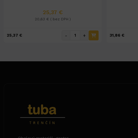
25,37 €
20,63 € ( bez DPH )
-
+
25,37 €
31,86 €
Obalový materiál, gastro