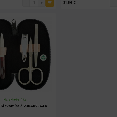
-
+
-
31,86 €
Na sklade 4ks
 Slavomíra č.230402-444