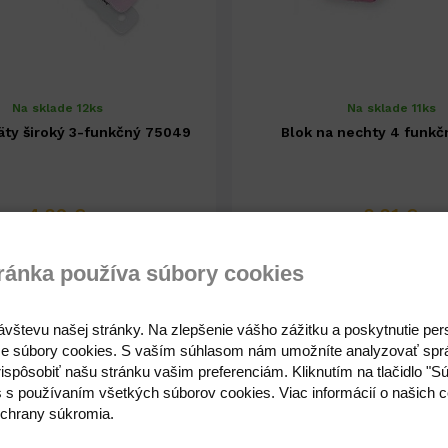
Na sklade 12ks
Na sklade 11ks
päty široký 3-funkčný 75049
Blok na nechty 4 funkč
4,29 €
2,21 €
3,49 € ( bez DPH )
1,80 € ( bez DPH )
ránka používa súbory cookies
ávštevu našej stránky. Na zlepšenie vášho zážitku a poskytnutie pe
e súbory cookies. S vaším súhlasom nám umožníte analyzovať spr
-
+
-
2,21 €
ispôsobiť našu stránku vašim preferenciám. Kliknutím na tlačidlo "S
s s používaním všetkých súborov cookies. Viac informácií o našich c
chrany súkromia.