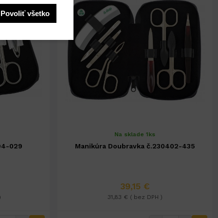
Povoliť všetko
Na sklade 1ks
 č.230404-029
Manikúra Doubravka č.230402-435
39,15 €
)
31,83 € ( bez DPH )