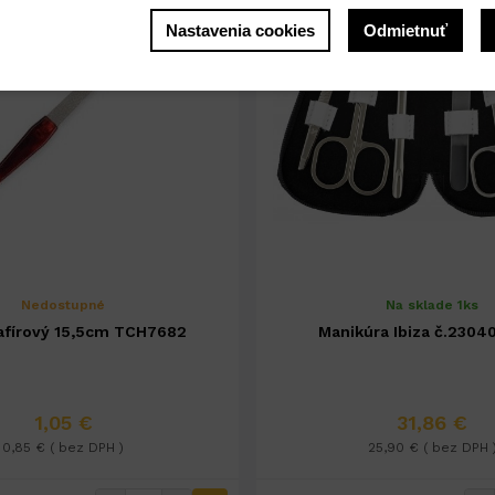
Nastavenia cookies
Odmietnuť
Nedostupné
Na sklade 1ks
zafírový 15,5cm TCH7682
Manikúra Ibiza
1,05 €
31,86 €
0,85 € ( bez DPH )
25,90 € ( bez DPH 