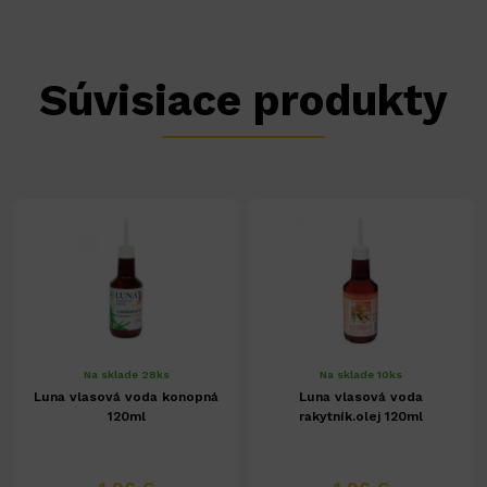
Súvisiace produkty
Na sklade 28ks
Na sklade 10ks
Luna vlasová voda konopná
Luna vlasová voda
120ml
rakytník.olej 120ml