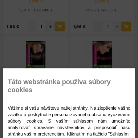
1,96 €
1,96 €
1,59 € ( bez DPH )
1,59 € ( bez DPH )
-
+
-
+
1,96 €
1,96 €
Táto webstránka používa súbory
Na sklade 30ks
Na sklade 18ks
cookies
Marion ton.šampón 40ml
Marion tónovací šampón
č.59-eb.čierna
40ml č.99 BAKLAŽAN
Vážime si vašu návštevu našej stránky. Na zlepšenie vášho
zážitku a poskytnutie personalizovaného obsahu využívame
1,49 €
1,49 €
súbory cookies. S vaším súhlasom nám umožníte
analyzovať správanie návštevníkov a prispôsobiť našu
1,21 € ( bez DPH )
1,21 € ( bez DPH )
stránku vašim preferenciám. Kliknutím na tlačidlo "Súhlasím"