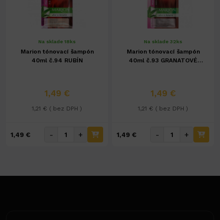
Na sklade 18ks
Na sklade 32ks
Marion tónovací šampón
Marion tónovací šampón
40ml č.94 RUBÍN
40ml č.93 GRANATOVÉ
JABLKO
1,49 €
1,49 €
1,21 € ( bez DPH )
1,21 € ( bez DPH )
-
+
-
+
1,49 €
1,49 €