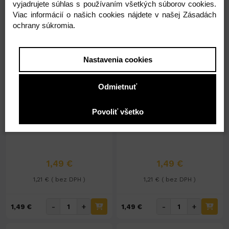
vyjadrujete súhlas s používaním všetkých súborov cookies.
-
+
-
+
1,49 €
1,49 €
Viac informácií o našich cookies nájdete v našej Zásadách
ochrany súkromia.
Nastavenia cookies
Odmietnuť
Na sklade 24ks
Na sklade 18ks
Povoliť všetko
Marion tónovací šampón
Marion tónovací šampón
40ml č.98 BORDO
40ml č.97 VIŠŇA
1,49 €
1,49 €
1,21 € ( bez DPH )
1,21 € ( bez DPH )
-
+
-
+
1,49 €
1,49 €