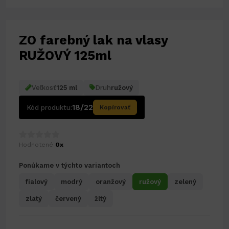
ZO farebný lak na vlasy
RUŽOVÝ 125ml
Veľkosť
125 ml
Druh
ružový
18/22
Kód produktu:
Kopírovať
Hodnotené
0x
Ponúkame v týchto variantoch
fialový
modrý
oranžový
ružový
zelený
zlatý
červený
žltý