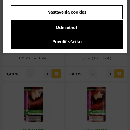
Nastavenia cookies
Na sklade 24ks
Na sklade 18ks
Marion tónovací šampón
Marion tónovací šampón
Odmietnuť
40ml č.98 BORDO
40ml č.97 VIŠŇA
Povoliť všetko
1,49 €
1,49 €
1,21 € ( bez DPH )
1,21 € ( bez DPH )
-
+
-
+
1,49 €
1,49 €
Na sklade 18ks
Na sklade 18ks