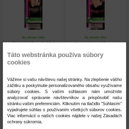
Na sklade 30ks
Na sklade 18ks
Marion ton.šampón 40ml
Marion tónovací šampón
č.59-eb.čierna
40ml č.99 BAKLAŽAN
Táto webstránka používa súbory
cookies
1,49 €
1,49 €
1,21 € ( bez DPH )
1,21 € ( bez DPH )
Vážime si vašu návštevu našej stránky. Na zlepšenie vášho
zážitku a poskytnutie personalizovaného obsahu využívame
súbory cookies. S vaším súhlasom nám umožníte
-
+
-
+
1,49 €
1,49 €
analyzovať správanie návštevníkov a prispôsobiť našu
stránku vašim preferenciám. Kliknutím na tlačidlo "Súhlasím"
vyjadrujete súhlas s používaním všetkých súborov cookies.
Viac informácií o našich cookies nájdete v našej Zásadách
ochrany súkromia.