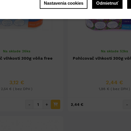
Nastavenia cookies
Odmietnuť
Na sklade 26ks
Na sklade 52ks
č vlhkosti 300g vôňa free
Pohlcovač vlhkosti 300g vô
3,12 €
2,44 €
2,54 € ( bez DPH )
1,98 € ( bez DPH )
-
+
-
2,44 €