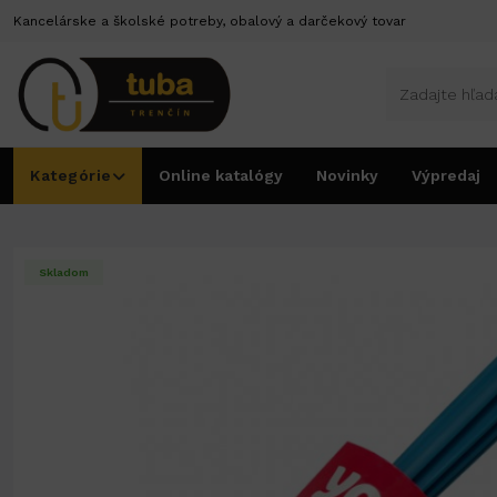
Kancelárske a školské potreby, obalový a darčekový tovar
Kategórie
Online katalógy
Novinky
Výpredaj
Úvod
Dom a bývanie
Čistiace pomôcky
Valček na oblečenie č.068000
Skladom