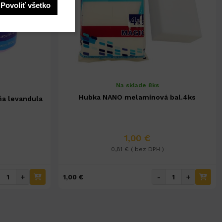
Povoliť všetko
Na sklade 8ks
Hubka NANO melamínová bal.4ks
ňa levandula
1,00 €
0,81 € ( bez DPH )
+
-
+
1,00 €