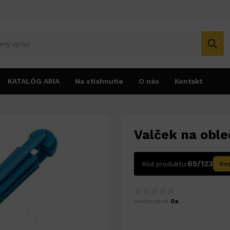
KATALÓG ARIA
Na stiahnutie
O nás
Kontakt
Valček na oble
65/123
Kód produktu:
Kop
Hodnotené
0x