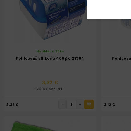
Na sklade 29ks
Pohlcovač vlhkosti 400g č.21984
Pohlcova
3,32 €
2,70 € ( bez DPH )
-
+
3,32 €
3,12 €