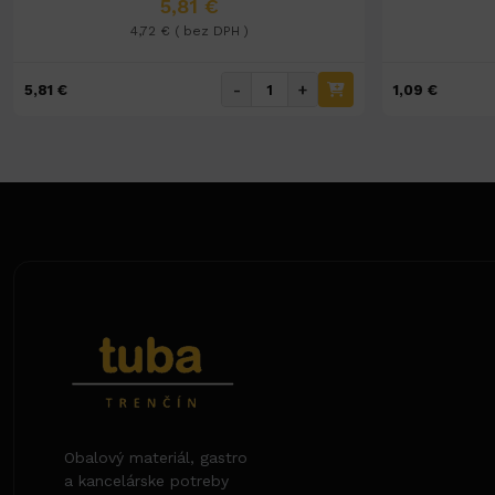
5,81 €
4,72 € ( bez DPH )
-
+
5,81 €
1,09 €
Obalový materiál, gastro
a kancelárske potreby