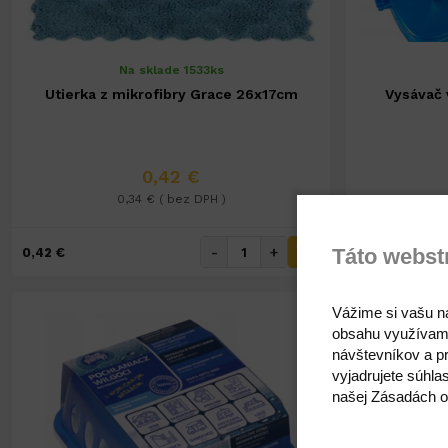
Na sklade 1533ks
Utierka z mikrofibry Grace 26x17cm
Vysávač 
0,42 €
0,34 € ( bez DPH )
Táto webst
-
+
0,42 €
3,21 €
Vážime si vašu n
obsahu využívam
návštevníkov a pr
vyjadrujete súhla
našej Zásadách o