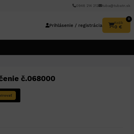
0948 214 212
tuba@tubatn.sk
0
Košík
Prihlásenie / registrácia
0 €
čenie č.068000
írovať