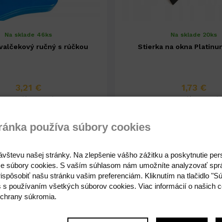
Na sklade 46ks
Na sklade 20ks
valčekový ručný s rúčkou
Stierka na okna Platinu
3,21 €
1,73 €
2,61 € ( bez DPH )
1,41 € ( bez DPH )
ránka používa súbory cookies
-
+
-
1,73 €
ávštevu našej stránky. Na zlepšenie vášho zážitku a poskytnutie pe
e súbory cookies. S vaším súhlasom nám umožníte analyzovať spr
ispôsobiť našu stránku vašim preferenciám. Kliknutím na tlačidlo "S
s s používaním všetkých súborov cookies. Viac informácií o našich c
chrany súkromia.