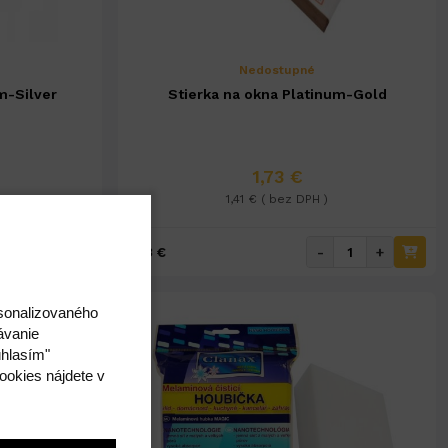
Nedostupné
m-Silver
Stierka na okna Platinum-Gold
1,73 €
1,41 € ( bez DPH )
+
-
+
1,73 €
rsonalizovaného
ávanie
úhlasím"
ookies nájdete v