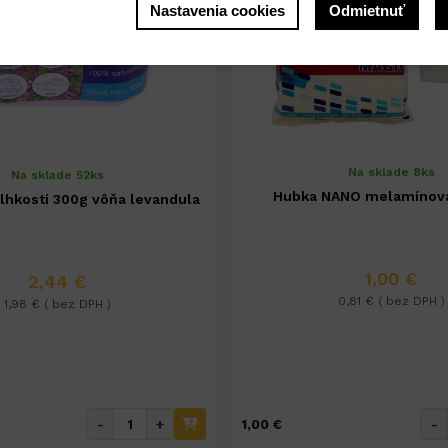
Nastavenia cookies
Odmietnuť
Na sklade 8ks
Na sklade 52ks
Hubka NANO melamínová
lhkosti 300g vôňa levandula
1,00 €
2,44 €
0,81 € ( bez DPH )
1,98 € ( bez DPH )
-
+
-
1,00 €