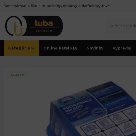
Kancelárske a školské potreby, obalový a darčekový tovar
Kategórie
Online katalógy
Novinky
Výpredaj
Úvod
Dom a bývanie
Čistiace pomôcky
Pohlcovač vlhkosti 400g č.21984
Skladom