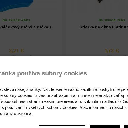
Na sklade 46ks
Na sklade 20ks
valčekový ručný s rúčkou
Stierka na okna Platinu
3,21 €
1,73 €
2,61 € ( bez DPH )
1,41 € ( bez DPH )
ránka používa súbory cookies
-
+
-
1,73 €
ávštevu našej stránky. Na zlepšenie vášho zážitku a poskytnutie pe
e súbory cookies. S vaším súhlasom nám umožníte analyzovať spr
ispôsobiť našu stránku vašim preferenciám. Kliknutím na tlačidlo "S
s s používaním všetkých súborov cookies. Viac informácií o našich c
chrany súkromia.