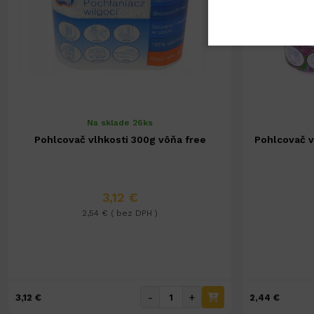
Na sklade 26ks
Pohlcovač vlhkosti 300g vôňa free
Pohlcovač v
3,12 €
2,54 € ( bez DPH )
-
+
3,12 €
2,44 €