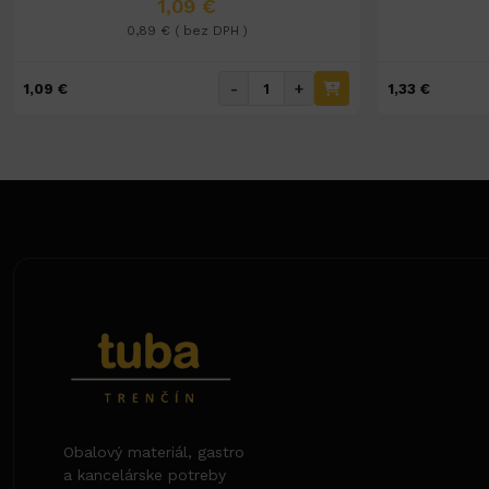
1,09 €
0,89 € ( bez DPH )
-
+
1,09 €
1,33 €
Obalový materiál, gastro
a kancelárske potreby