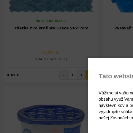
Na sklade 1533ks
Utierka z mikrofibry Grace 26x17cm
Vysávač 
0,42 €
0,34 € ( bez DPH )
Táto webst
-
+
0,42 €
3,21 €
Vážime si vašu n
obsahu využívam
návštevníkov a pr
vyjadrujete súhla
našej Zásadách o