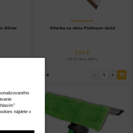
Nedostupné
m-Silver
Stierka na okna Platinum-Gold
1,73 €
1,41 € ( bez DPH )
+
-
+
1,73 €
rsonalizovaného
ávanie
úhlasím"
ookies nájdete v