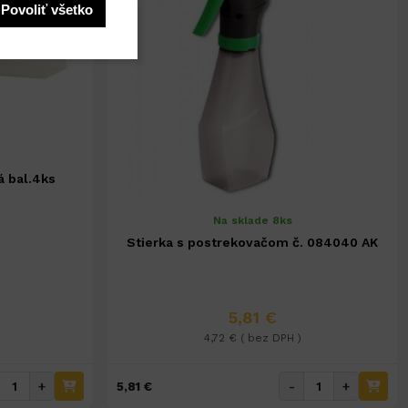
Povoliť všetko
 bal.4ks
Na sklade 8ks
Stierka s postrekovačom č. 084040 AK
5,81 €
4,72 € ( bez DPH )
+
-
+
5,81 €