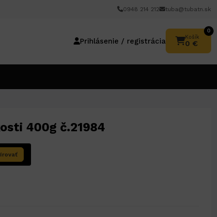
0948 214 212
tuba@tubatn.sk
0
Košík
Prihlásenie / registrácia
0 €
osti 400g č.21984
írovať