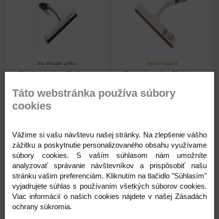
Na sklade 20ks
Nedostupné
Stierka na okna Platinum-
Stierka na okna Platinum-
Silver
Gold
Táto webstránka používa súbory
cookies
1,73 €
1,73 €
1,41 € ( bez DPH )
1,41 € ( bez DPH )
Vážime si vašu návštevu našej stránky. Na zlepšenie vášho
zážitku a poskytnutie personalizovaného obsahu využívame
súbory cookies. S vaším súhlasom nám umožníte
-
+
-
+
1,73 €
1,73 €
analyzovať správanie návštevníkov a prispôsobiť našu
stránku vašim preferenciám. Kliknutím na tlačidlo "Súhlasím"
vyjadrujete súhlas s používaním všetkých súborov cookies.
Viac informácií o našich cookies nájdete v našej Zásadách
ochrany súkromia.