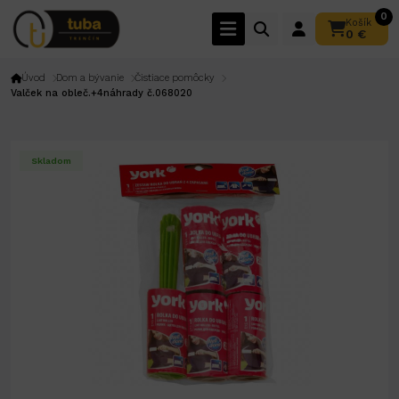
0
Košík
0 €
Úvod
Dom a bývanie
Čistiace pomôcky
Valček na obleč.+4náhrady č.068020
Skladom