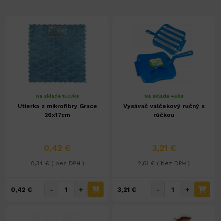
Na sklade 1533ks
Na sklade 46ks
Utierka z mikrofibry Grace
Vysávač valčekový ručný s
26x17cm
rúčkou
0,42 €
3,21 €
0,34 € ( bez DPH )
2,61 € ( bez DPH )
-
+
-
+
0,42 €
3,21 €