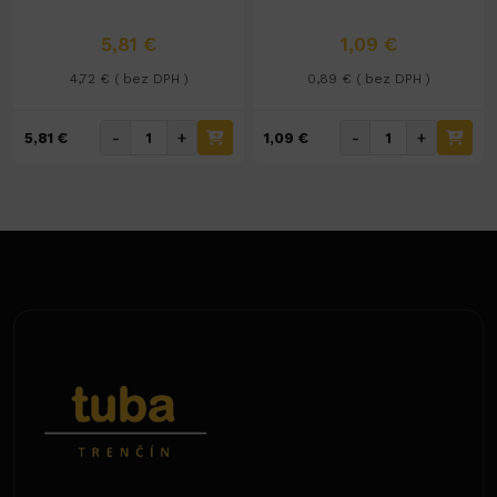
5,81 €
1,09 €
4,72 € ( bez DPH )
0,89 € ( bez DPH )
-
+
-
+
5,81 €
1,09 €