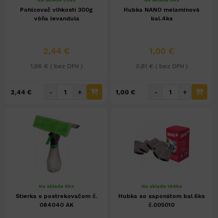
Pohlcovač vlhkosti 300g
Hubka NANO melamínová
vôňa levandula
bal.4ks
2,44 €
1,00 €
1,98 € ( bez DPH )
0,81 € ( bez DPH )
-
+
-
+
2,44 €
1,00 €
Na sklade 8ks
Na sklade 199ks
Stierka s postrekovačom č.
Hubka so saponátom bal.6ks
084040 AK
č.005010