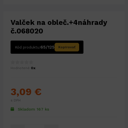
Valček na obleč.+4náhrady
č.068020
65/125
Kód produktu:
Kopírovať
Hodnotené
0x
3,09 €
s DPH
Skladom 167 ks