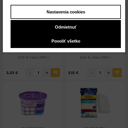
Nastavenia cookies
Na sklade 29ks
Na sklade 26ks
Pohlcovač vlhkosti 400g
Pohlcovač vlhkosti 300g
Odmietnuť
č.21984
vôňa free
Povoliť všetko
3,32 €
3,12 €
2,70 € ( bez DPH )
2,54 € ( bez DPH )
-
+
-
+
3,32 €
3,12 €
Na sklade 52ks
Na sklade 8ks