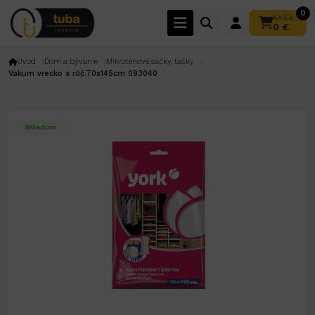
0
Košík
0 €
Úvod
Dom a bývanie
Mikroténové sáčky, tašky
Vakum vrecko s rúč.70x145cm 093040
Skladom