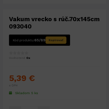
Vakum vrecko s rúč.70x145cm
093040
65/89
Kód produktu:
Kopírovať
Hodnotené
0x
5,39 €
s DPH
Skladom 5 ks