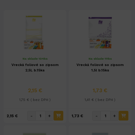
Na sklade 104ks
Na sklade 111ks
Vrecká foliové so zipsom
Vrecká foliové so zipsom
2,5L b.15ks
1,5l b.15ks
2,15 €
1,73 €
1,75 € ( bez DPH )
1,41 € ( bez DPH )
-
+
-
+
2,15 €
1,73 €