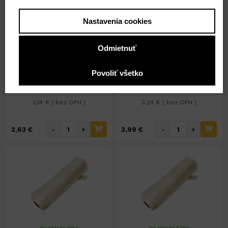
Nastavenia cookies
Nedostupné
Na sklade 37ks
Vákum box 60x70x34cm
Vákum box 100x80x32cm
Odmietnuť
č.093070
č.093080
Povoliť všetko
2,63 €
3,99 €
2,14 € ( bez DPH )
3,24 € ( bez DPH )
-
+
-
+
2,63 €
3,99 €
Na sklade 51ks
Na sklade 67ks