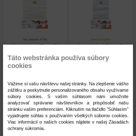
Na sklade 47ks
Nedostupné
Vrecká foliové Zipper 3L
Vrecká foliové Zipper 2L
bal.10ks
bal.15ks
Táto webstránka používa súbory
cookies
1,54 €
1,62 €
1,25 € ( bez DPH )
1,32 € ( bez DPH )
Vážime si vašu návštevu našej stránky. Na zlepšenie vášho
zážitku a poskytnutie personalizovaného obsahu využívame
súbory cookies. S vaším súhlasom nám umožníte
-
+
-
+
1,54 €
1,62 €
analyzovať správanie návštevníkov a prispôsobiť našu
stránku vašim preferenciám. Kliknutím na tlačidlo "Súhlasím"
vyjadrujete súhlas s používaním všetkých súborov cookies.
Viac informácií o našich cookies nájdete v našej Zásadách
ochrany súkromia.