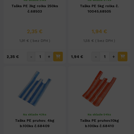
Taška PE 3kg rolka 250ks
Taška PE 5kg rolka č.
č.68503
10045,68505
2,35 €
1,94 €
1,91 € ( bez DPH )
1,58 € ( bez DPH )
-
+
-
+
2,35 €
1,94 €
Na sklade 43ks
Na sklade 54ks
Taška PE pruhov. 4kg
Taška PE pruhov.10kg
b.100ks č.68409
b.100ks č.68410