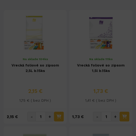
Na sklade 104ks
Na sklade 111ks
Vrecká foliové so zipsom
Vrecká foliové so zipsom
2,5L b.15ks
1,5l b.15ks
2,15 €
1,73 €
1,75 € ( bez DPH )
1,41 € ( bez DPH )
-
+
-
+
2,15 €
1,73 €