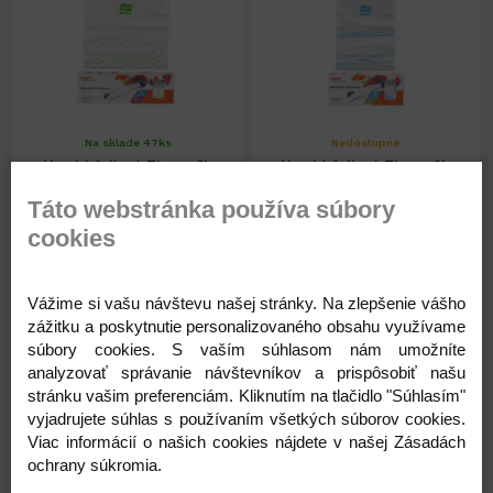
Na sklade 47ks
Nedostupné
Vrecká foliové Zipper 3L
Vrecká foliové Zipper 2L
bal.10ks
bal.15ks
Táto webstránka používa súbory
cookies
1,54 €
1,62 €
1,25 € ( bez DPH )
1,32 € ( bez DPH )
Vážime si vašu návštevu našej stránky. Na zlepšenie vášho
zážitku a poskytnutie personalizovaného obsahu využívame
súbory cookies. S vaším súhlasom nám umožníte
-
+
-
+
1,54 €
1,62 €
analyzovať správanie návštevníkov a prispôsobiť našu
stránku vašim preferenciám. Kliknutím na tlačidlo "Súhlasím"
vyjadrujete súhlas s používaním všetkých súborov cookies.
Viac informácií o našich cookies nájdete v našej Zásadách
ochrany súkromia.