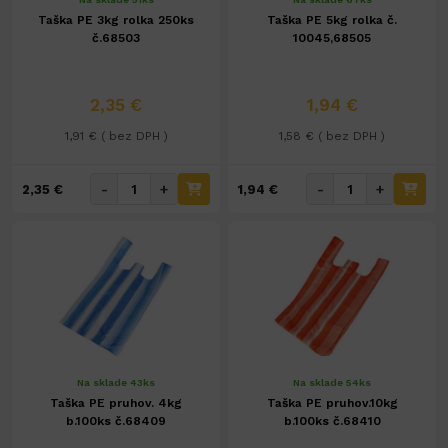
Taška PE 3kg rolka 250ks
Taška PE 5kg rolka č.
č.68503
10045,68505
2,35 €
1,94 €
1,91 € ( bez DPH )
1,58 € ( bez DPH )
-
+
-
+
2,35 €
1,94 €
Na sklade 43ks
Na sklade 54ks
Taška PE pruhov. 4kg
Taška PE pruhov.10kg
b.100ks č.68409
b.100ks č.68410