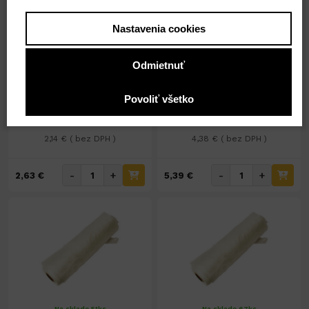
Nastavenia cookies
Nedostupné
Na sklade 5ks
Vákum box 60x70x34cm
Vakum vrecko s
Odmietnuť
č.093070
rúč.70x145cm 093040
Povoliť všetko
2,63 €
5,39 €
2,14 € ( bez DPH )
4,38 € ( bez DPH )
-
+
-
+
2,63 €
5,39 €
Na sklade 51ks
Na sklade 67ks