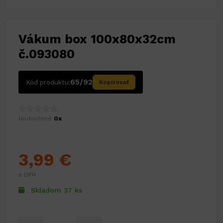
Vákum box 100x80x32cm
č.093080
65/92
Kód produktu:
Kopírovať
Hodnotené
0x
3,99 €
s DPH
Skladom 37 ks