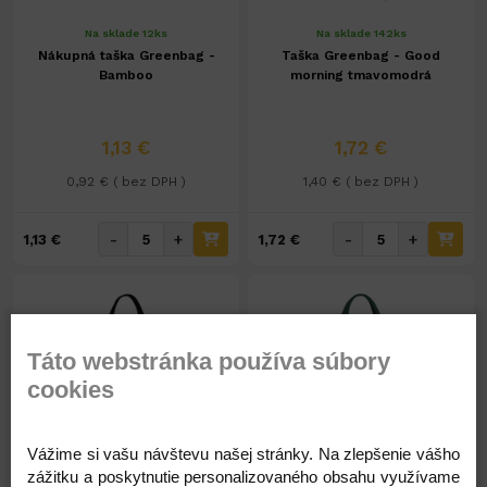
Na sklade 12ks
Na sklade 142ks
Nákupná taška Greenbag -
Taška Greenbag - Good
Bamboo
morning tmavomodrá
1,13 €
1,72 €
0,92 € ( bez DPH )
1,40 € ( bez DPH )
-
+
-
+
1,13 €
1,72 €
Táto webstránka používa súbory
cookies
Na sklade 312ks
Na sklade 383ks
Vážime si vašu návštevu našej stránky. Na zlepšenie vášho
Nákupná taška Greenbag -
Nákupná taška Greenbag -
zážitku a poskytnutie personalizovaného obsahu využívame