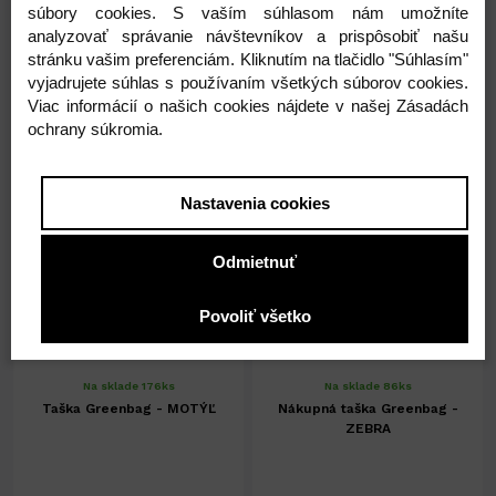
Coffee
Olivy
súbory cookies. S vaším súhlasom nám umožníte
analyzovať správanie návštevníkov a prispôsobiť našu
stránku vašim preferenciám. Kliknutím na tlačidlo "Súhlasím"
1,72 €
1,72 €
vyjadrujete súhlas s používaním všetkých súborov cookies.
Viac informácií o našich cookies nájdete v našej Zásadách
1,40 € ( bez DPH )
1,40 € ( bez DPH )
ochrany súkromia.
-
+
-
+
1,72 €
1,72 €
Nastavenia cookies
Odmietnuť
Povoliť všetko
Na sklade 176ks
Na sklade 86ks
Taška Greenbag - MOTÝĽ
Nákupná taška Greenbag -
ZEBRA