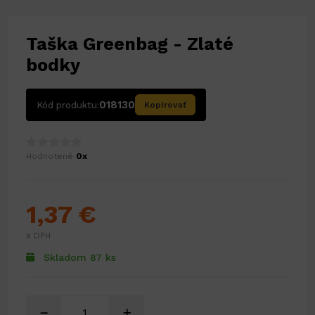
Taška Greenbag - Zlaté
bodky
018130
Kód produktu:
Kopírovať
Hodnotené
0x
1,37 €
s DPH
Skladom 87 ks