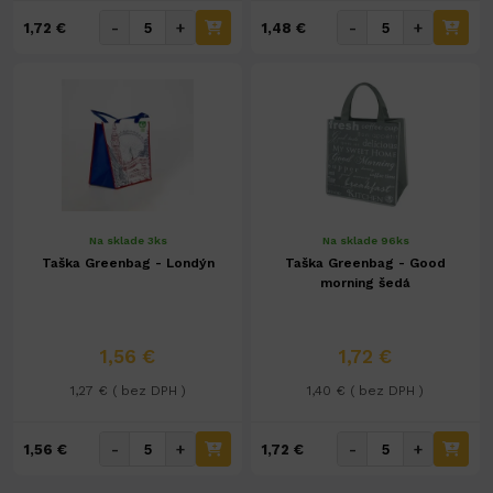
-
+
-
+
1,72 €
1,48 €
Na sklade 3ks
Na sklade 96ks
Taška Greenbag - Londýn
Taška Greenbag - Good
morning šedá
1,56 €
1,72 €
1,27 € ( bez DPH )
1,40 € ( bez DPH )
-
+
-
+
1,56 €
1,72 €