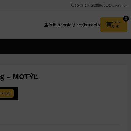
0948 214 212
tuba@tubatn.sk
0
Košík
Prihlásenie / registrácia
0 €
ag - MOTÝĽ
írovať