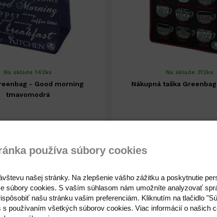
Na sklade 142ks
Na sklade 312ks
reenbag - Good morning
Nákupná taška Greenbag
tmavomodrá
1,72 €
1,72 €
1,40 € ( bez DPH )
1,40 € ( bez DPH )
ránka používa súbory cookies
ávštevu našej stránky. Na zlepšenie vášho zážitku a poskytnutie pe
-
+
-
1,72 €
e súbory cookies. S vaším súhlasom nám umožníte analyzovať spr
ispôsobiť našu stránku vašim preferenciám. Kliknutím na tlačidlo "S
s s používaním všetkých súborov cookies. Viac informácií o našich c