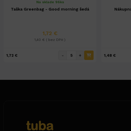
Na sklade 96ks
Taška Greenbag - Good morning šedá
Nákupná
1,72 €
1,40 € ( bez DPH )
-
+
1,72 €
1,48 €