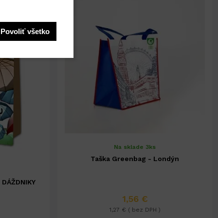
Povoliť všetko
Na sklade 3ks
Taška Greenbag - Londýn
- DÁŽDNIKY
1,56 €
1,27 € ( bez DPH )