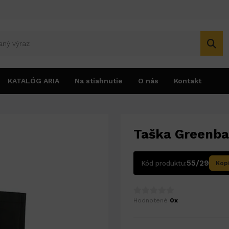
KATALÓG ARIA
Na stiahnutie
O nás
Kontakt
Taška Greenb
55/29
Kód produktu:
Kop
Hodnotené
0x