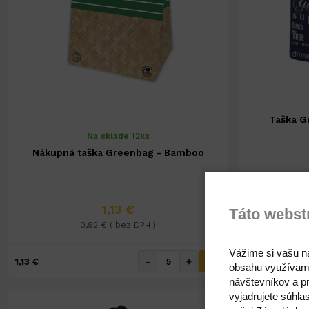
Taška G
Na sklade 12ks
Nákupná taška Greenbag - Bamboo
1,13 €
Táto webst
0,92 € ( bez DPH )
Vážime si vašu n
-
+
1,13 €
1,72 €
obsahu využívam
návštevníkov a pr
vyjadrujete súhla