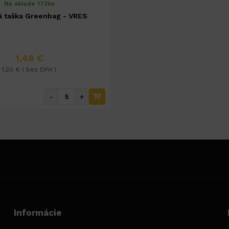
Na sklade 172ks
 taška Greenbag - VRES
1,48 €
1,20 € ( bez DPH )
-
+
Informácie