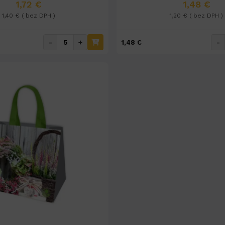
1,72 €
1,48 €
1,40 € ( bez DPH )
1,20 € ( bez DPH )
-
+
-
1,48 €