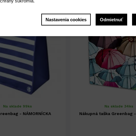
chrany súkromia.
Nastavenia cookies
Odmietnuť
Na sklade 99ks
Na sklade 34ks
Greenbag - NÁMORNÍCKA
Nákupná taška Greenbag 