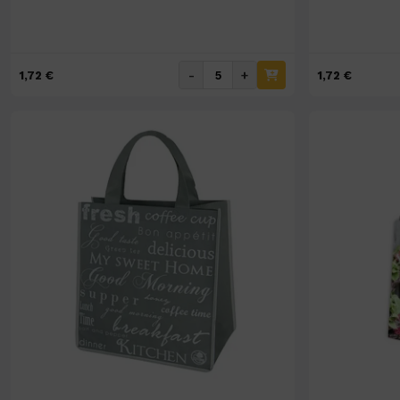
-
+
1,72 €
1,72 €