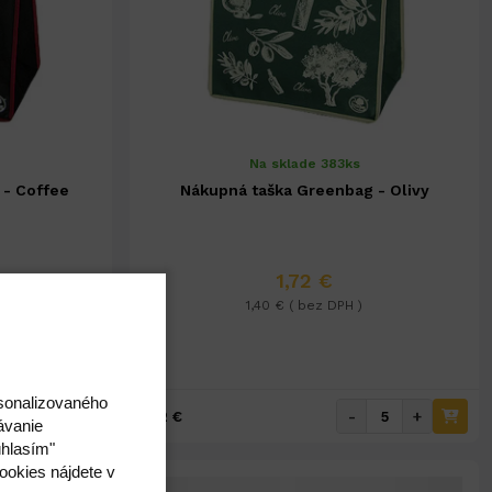
Na sklade 383ks
 - Coffee
Nákupná taška Greenbag - Olivy
1,72 €
1,40 € ( bez DPH )
rsonalizovaného
+
-
+
1,72 €
ávanie
úhlasím"
ookies nájdete v