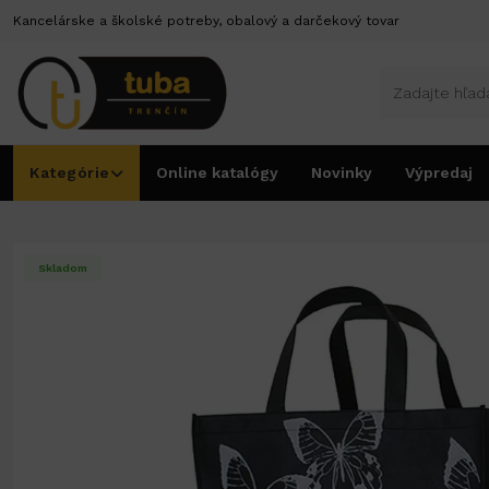
Kancelárske a školské potreby, obalový a darčekový tovar
Kategórie
Online katalógy
Novinky
Výpredaj
Úvod
Tašky EKO
Taška Greenbag - MOTÝĽ
Skladom