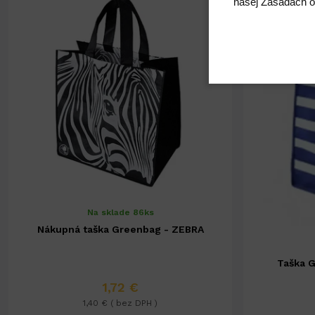
našej Zásadách o
Na sklade 86ks
Nákupná taška Greenbag - ZEBRA
Taška 
1,72 €
1,40 € ( bez DPH )