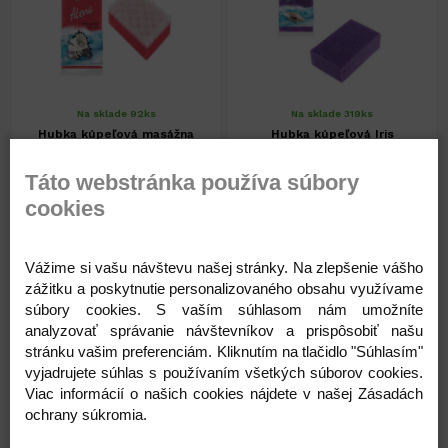
Na sklade 92ks
Na sklade 319ks
Hubka kúpeľová masážna
Hubka kúpeľová Iris
Atena
Táto webstránka používa súbory
cookies
0,41 €
0,28 €
0,33 € ( bez DPH )
0,23 € ( bez DPH )
Vážime si vašu návštevu našej stránky. Na zlepšenie vášho
zážitku a poskytnutie personalizovaného obsahu využívame
-
+
-
+
0,41 €
0,28 €
súbory cookies. S vaším súhlasom nám umožníte
analyzovať správanie návštevníkov a prispôsobiť našu
stránku vašim preferenciám. Kliknutím na tlačidlo "Súhlasím"
vyjadrujete súhlas s používaním všetkých súborov cookies.
Viac informácií o našich cookies nájdete v našej Zásadách
ochrany súkromia.