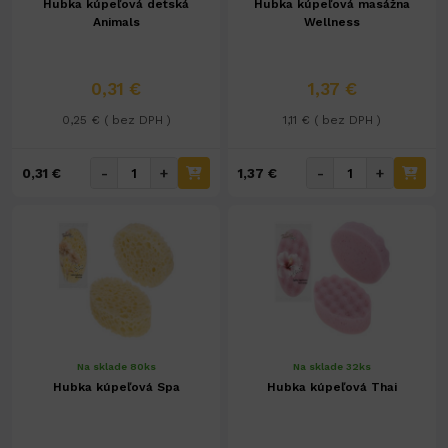
Hubka kúpeľová detská
Hubka kúpeľová masážna
Animals
Wellness
0,31 €
1,37 €
0,25 € ( bez DPH )
1,11 € ( bez DPH )
-
+
-
+
0,31 €
1,37 €
Na sklade 80ks
Na sklade 32ks
Hubka kúpeľová Spa
Hubka kúpeľová Thai