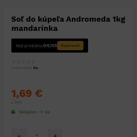
Soľ do kúpeľa Andromeda 1kg
mandarínka
04/05
Kód produktu:
Kopírovať
Hodnotené
0x
1,69 €
s DPH
Skladom 17 ks