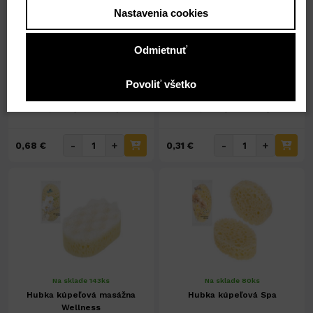
Nastavenia cookies
Na sklade 31ks
Na sklade 90ks
Hubka kúpeľová For him
Hubka kúpeľová detská
Animals
Odmietnuť
Povoliť všetko
0,68 €
0,31 €
0,55 € ( bez DPH )
0,25 € ( bez DPH )
-
+
-
+
0,68 €
0,31 €
Na sklade 143ks
Na sklade 80ks
Hubka kúpeľová masážna
Hubka kúpeľová Spa
Wellness