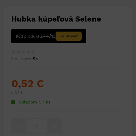
Hubka kúpeľová Selene
44/13
Kód produktu:
Kopírovať
Hodnotené
0x
0,52 €
s DPH
Skladom 97 ks