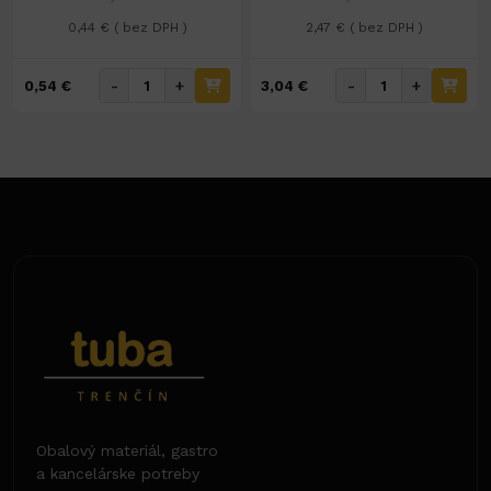
0,44 € ( bez DPH )
2,47 € ( bez DPH )
-
+
-
+
0,54 €
3,04 €
Obalový materiál, gastro
a kancelárske potreby