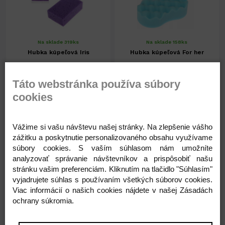
Na sklade 319ks
Na sklade 158ks
Hubka kúpeľová Iris
Hubka kúpeľová For her
Táto webstránka používa súbory
0,28 €
0,52 €
cookies
0,23 € ( bez DPH )
0,42 € ( bez DPH )
Vážime si vašu návštevu našej stránky. Na zlepšenie vášho
zážitku a poskytnutie personalizovaného obsahu využívame
-
+
-
+
0,28 €
0,52 €
súbory cookies. S vaším súhlasom nám umožníte
analyzovať správanie návštevníkov a prispôsobiť našu
stránku vašim preferenciám. Kliknutím na tlačidlo "Súhlasím"
vyjadrujete súhlas s používaním všetkých súborov cookies.
Viac informácií o našich cookies nájdete v našej Zásadách
ochrany súkromia.