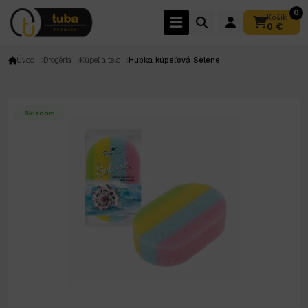
0
Košík
0 €
Úvod
Drogéria
Kúpeľ a telo
Hubka kúpeľová Selene
Skladom