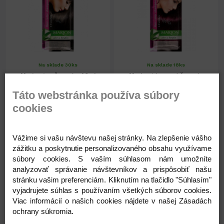
Na sklade 30ks
Na sklade 18ks
Marion ton.šampón 40ml
Marion tónovací šampón
č.59-eb.čierna
40ml č.99 BAKLAŽAN
Táto webstránka používa súbory
cookies
1,49 €
1,49 €
1,21 € ( bez DPH )
1,21 € ( bez DPH )
Vážime si vašu návštevu našej stránky. Na zlepšenie vášho
zážitku a poskytnutie personalizovaného obsahu využívame
súbory cookies. S vaším súhlasom nám umožníte
-
+
-
+
1,49 €
1,49 €
analyzovať správanie návštevníkov a prispôsobiť našu
stránku vašim preferenciám. Kliknutím na tlačidlo "Súhlasím"
vyjadrujete súhlas s používaním všetkých súborov cookies.
Viac informácií o našich cookies nájdete v našej Zásadách
ochrany súkromia.