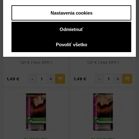
Nastavenia cookies
Na sklade 24ks
Na sklade 18ks
Marion tónovací šampón
Marion tónovací šampón
Odmietnuť
40ml č.98 BORDO
40ml č.97 VIŠŇA
Povoliť všetko
1,49 €
1,49 €
1,21 € ( bez DPH )
1,21 € ( bez DPH )
-
+
-
+
1,49 €
1,49 €
Na sklade 18ks
Na sklade 18ks