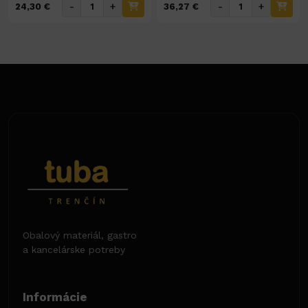
-
+
-
+
24,30 €
36,27 €
Obalový materiál, gastro
a kancelárske potreby
Informácie