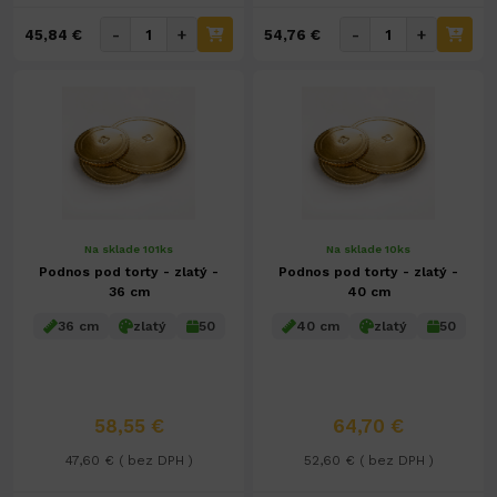
-
+
-
+
45,84 €
54,76 €
Na sklade 101ks
Na sklade 10ks
Podnos pod torty - zlatý -
Podnos pod torty - zlatý -
36 cm
40 cm
36 cm
zlatý
50
40 cm
zlatý
50
58,55 €
64,70 €
47,60 € ( bez DPH )
52,60 € ( bez DPH )