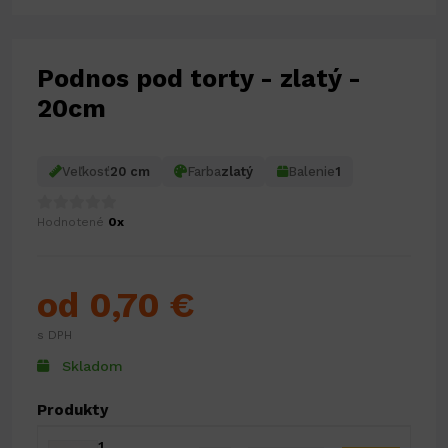
Podnos pod torty - zlatý -
20cm
Veľkosť
20 cm
Farba
zlatý
Balenie
1
Hodnotené
0x
od 0,70 €
s DPH
Skladom
Produkty
1