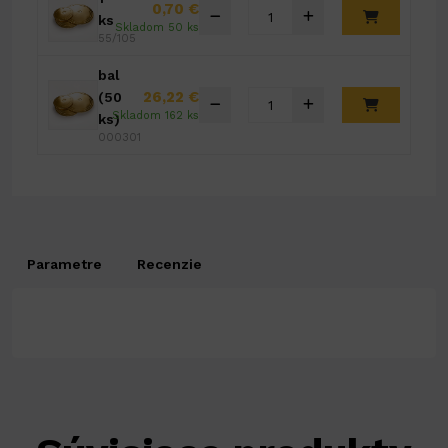
0,70 €
ks
Skladom 50 ks
55/105
bal
26,22 €
(50
Skladom 162 ks
ks)
000301
Parametre
Recenzie