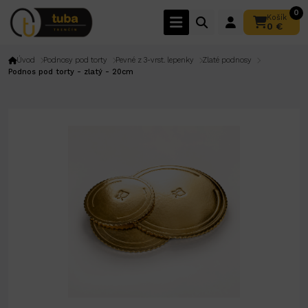
0
Košík
0 €
Úvod
Podnosy pod torty
Pevné z 3-vrst. lepenky
Zlaté podnosy
Podnos pod torty - zlatý - 20cm