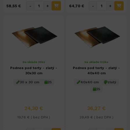
-
+
-
+
58,55 €
64,70 €
Na sklade 35ks
Na sklade 132ks
Podnos pod torty - zlatý -
Podnos pod torty - zlatý -
30x30 cm
40x40 cm
30 x 30 cm
25
40x40 cm
zlatý
25
24,30 €
36,27 €
19,76 € ( bez DPH )
29,49 € ( bez DPH )