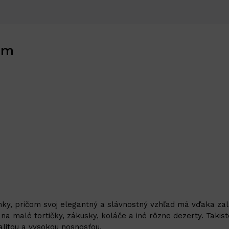
cm
nky, pričom svoj elegantný a slávnostný vzhľad má vďaka zalam
a malé tortičky, zákusky, koláče a iné rôzne dezerty. Takist
kvalitou a vysokou nosnosťou.