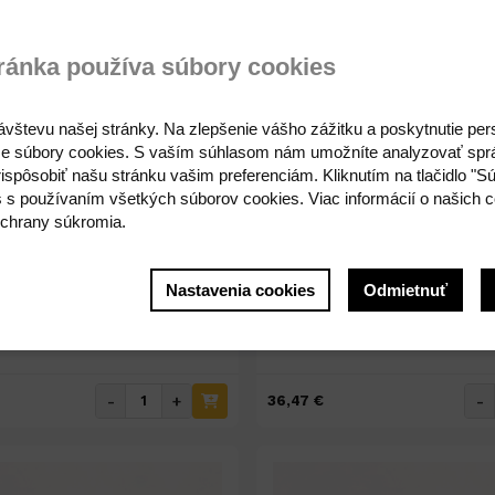
ránka používa súbory cookies
ávštevu našej stránky. Na zlepšenie vášho zážitku a poskytnutie pe
Na sklade 69ks
Na sklade 167ks
e súbory cookies. S vaším súhlasom nám umožníte analyzovať spr
pod torty - zlatý - 26cm
Podnos pod torty - zlat
ispôsobiť našu stránku vašim preferenciám. Kliknutím na tlačidlo "S
s s používaním všetkých súborov cookies. Viac informácií o našich c
chrany súkromia.
6 cm
zlatý
50
28 cm
zlatý
Nastavenia cookies
Odmietnuť
32,42 €
36,47 €
26,36 € ( bez DPH )
29,65 € ( bez DPH 
-
+
-
36,47 €