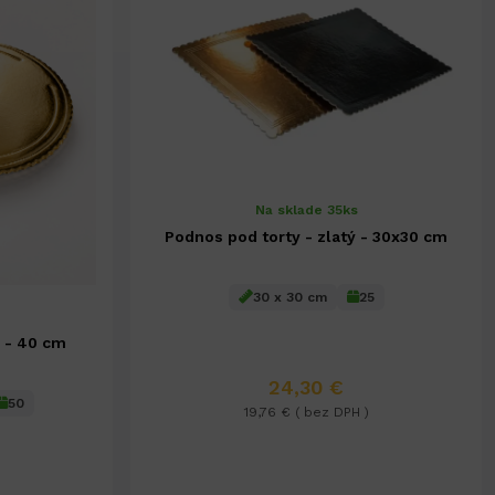
Na sklade 35ks
Podnos pod torty - zlatý - 30x30 cm
30 x 30 cm
25
ý - 40 cm
24,30 €
50
19,76 € ( bez DPH )