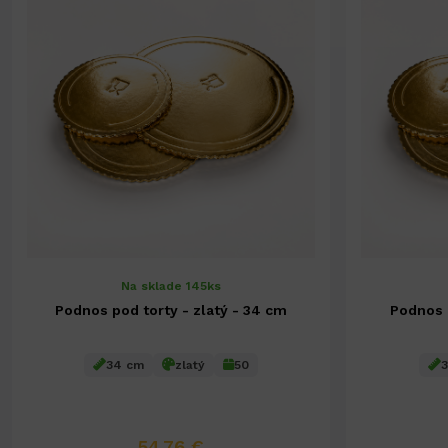
Na sklade 145ks
Podnos pod torty - zlatý - 34 cm
Podnos p
34 cm
zlatý
50
3
54,76 €