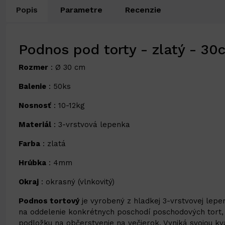
Popis
Parametre
Recenzie
Podnos pod torty - zlatý - 30
Rozmer
: Ø 30 cm
Balenie
: 50ks
Nosnosť
: 10-12kg
Materiál
: 3-vrstvová lepenka
Farba
: zlatá
Hrúbka
: 4mm
Okraj
: okrasný (vlnkovitý)
Podnos tortový
je vyrobený z hladkej 3-vrstvovej lepe
na oddelenie konkrétnych poschodí poschodových tort, n
podložku na občerstvenie na večierok. Vyniká svojou 