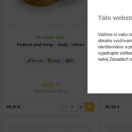
Táto webst
Vážime si vašu n
Na sklade 92ks
obsahu využívam
Podnos pod torty - zlatý - 24cm
Podnos 
návštevníkov a pr
vyjadrujete súhla
našej Zásadách o
24 cm
zlatý
50
2
28,51 €
23,18 € ( bez DPH )
-
+
28,51 €
32,42 €