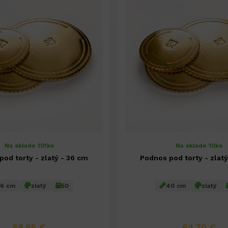
Na sklade 101ks
Na sklade 10ks
od torty - zlatý - 36 cm
Podnos pod torty - zlat
6 cm
zlatý
50
40 cm
zlatý
58,55 €
64,70 €