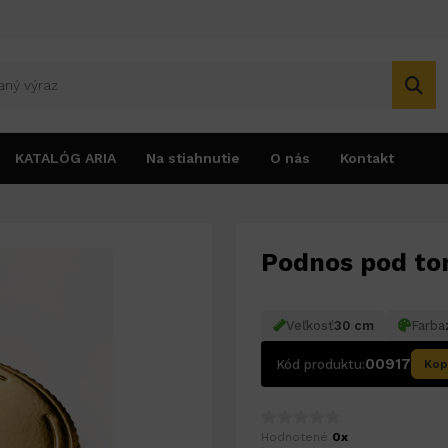
KATALÓG ARIA
Na stiahnutie
O nás
Kontakt
torty - zlatý - 30cm
Podnos pod tor
Veľkosť
30 cm
Farba
00917
Kód produktu:
Kop
Hodnotené
0x