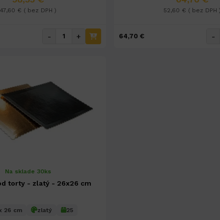
47,60 € ( bez DPH )
52,60 € ( bez DPH 
-
+
-
64,70 €
Na sklade 30ks
d torty - zlatý - 26x26 cm
x 26 cm
zlatý
25