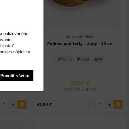
rsonalizovaného
Na sklade 150ks
ávanie
ý - 28cm
Podnos pod torty - zlatý - 32cm
úhlasím"
ookies nájdete v
50
32 cm
zlatý
50
Povoliť všetko
45,84 €
)
37,27 € ( bez DPH )
+
-
+
45,84 €