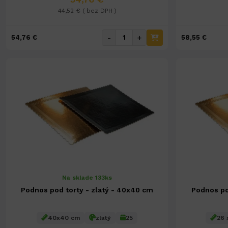
44,52 € ( bez DPH )
-
+
54,76 €
58,55 €
Na sklade 133ks
Podnos pod torty - zlatý - 40x40 cm
Podnos po
40x40 cm
zlatý
25
26 