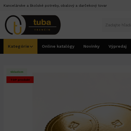
Kancelárske a školské potreby, obalový a darčekový tovar
Kategórie
Online katalógy
Novinky
Výpredaj
Úvod
Podnosy pod torty
Pevné z 3-vrst. lepenky
Zlaté podnosy
Podnos pod 
Skladom
TOP produkt