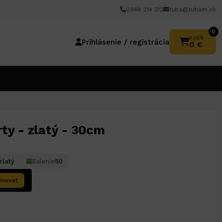
0948 214 212
tuba@tubatn.sk
0
Košík
Prihlásenie / registrácia
0 €
ty - zlatý - 30cm
zlatý
Balenie
50
írovať