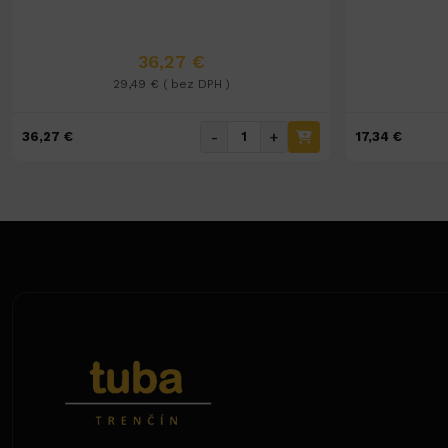
36,27 €
29,49 € ( bez DPH )
-
+
36,27 €
17,34 €