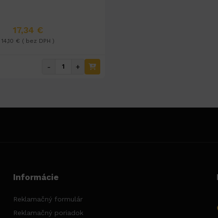
17,34 €
14,10 € ( bez DPH )
-
+
Informácie
Reklamačný formulár
Reklamačný poriadok