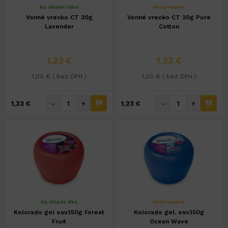
Na sklade 19ks
Nedostupné
Vonné vrecko CT 20g
Vonné vrecko CT 20g Pure
Lavender
Cotton
1,23 €
1,23 €
1,00 € ( bez DPH )
1,00 € ( bez DPH )
-
+
-
+
1,23 €
1,23 €
Na sklade 8ks
Nedostupné
Kolorado gel osv.150g Forest
Kolorado gel. osv.150g
Fruit
Ocean Wave