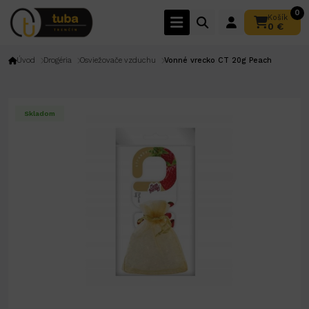
0
Košík
0 €
Úvod
Drogéria
Osviežovače vzduchu
Vonné vrecko CT 20g Peach
Skladom