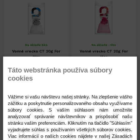
Na sklade 6ks
Na sklade -4ks
Vonné vrecko CT 20g For
Vonné vrecko CT 20g For
Him
Her
Táto webstránka používa súbory
cookies
1,23 €
1,23 €
1,00 € ( bez DPH )
1,00 € ( bez DPH )
Vážime si vašu návštevu našej stránky. Na zlepšenie vášho
zážitku a poskytnutie personalizovaného obsahu využívame
-
+
-
+
1,23 €
1,23 €
súbory cookies. S vaším súhlasom nám umožníte
analyzovať správanie návštevníkov a prispôsobiť našu
stránku vašim preferenciám. Kliknutím na tlačidlo "Súhlasím"
vyjadrujete súhlas s používaním všetkých súborov cookies.
Viac informácií o našich cookies nájdete v našej Zásadách