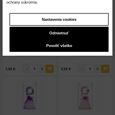
ochrany súkromia.
Nastavenia cookies
Na sklade 3ks
Na sklade 10ks
Vonné vrecko CT 20g New
Vonné vrecko CT 20g
Car
Strawberry
Odmietnuť
Povoliť všetko
1,23 €
1,23 €
1,00 € ( bez DPH )
1,00 € ( bez DPH )
-
+
-
+
1,23 €
1,23 €