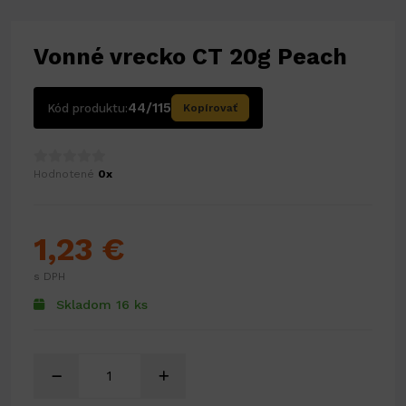
Vonné vrecko CT 20g Peach
44/115
Kód produktu:
Kopírovať
Hodnotené
0x
1,23 €
s DPH
Skladom 16 ks