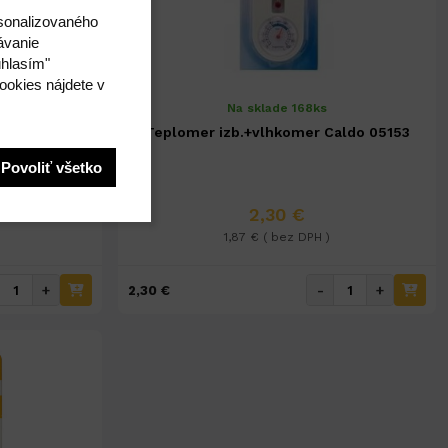
rsonalizovaného
ávanie
úhlasím"
ookies nájdete v
Na sklade 168ks
cm č.28727
Teplomer izb.+vlhkomer Caldo 05153
Povoliť všetko
2,30 €
1,87 € ( bez DPH )
+
-
+
2,30 €