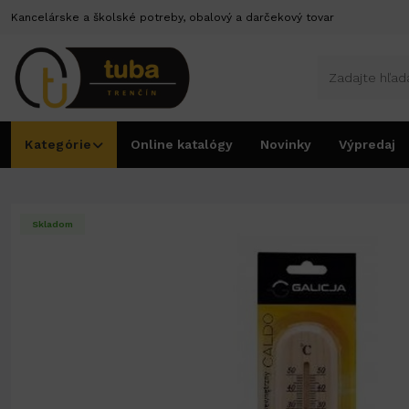
Kancelárske a školské potreby, obalový a darčekový tovar
Kategórie
Online katalógy
Novinky
Výpredaj
Úvod
Dom a bývanie
Teplomery
Teplomer Caldo izbový drevený 05177
Skladom