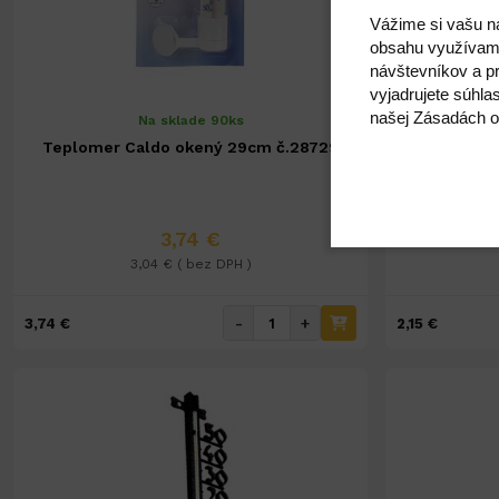
Vážime si vašu n
obsahu využívam
návštevníkov a pr
vyjadrujete súhla
našej Zásadách o
Na sklade 90ks
Teplomer Caldo okený 29cm č.28729
Teplomer 
3,74 €
3,04 € ( bez DPH )
-
+
3,74 €
2,15 €