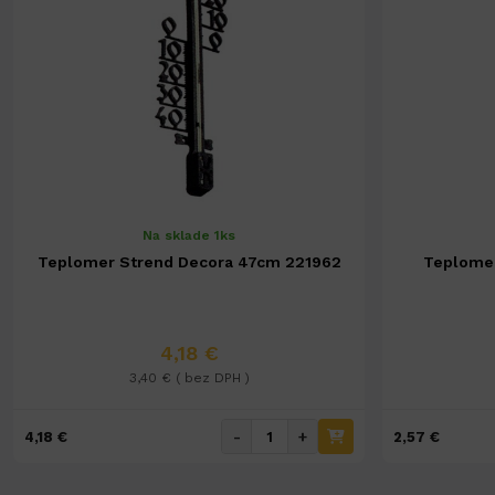
Na sklade 1ks
Teplomer Strend Decora 47cm 221962
Teplomer
4,18 €
3,40 € ( bez DPH )
-
+
4,18 €
2,57 €