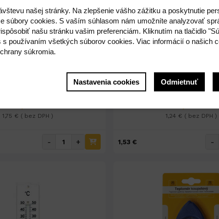
ávštevu našej stránky. Na zlepšenie vášho zážitku a poskytnutie pe
e súbory cookies. S vaším súhlasom nám umožníte analyzovať spr
ispôsobiť našu stránku vašim preferenciám. Kliknutím na tlačidlo "S
s s používaním všetkých súborov cookies. Viac informácií o našich c
chrany súkromia.
Na sklade 169ks
Na sklade 9ks
Caldo okený 24cm č.28728
Teplomer Caldo okený 21
Nastavenia cookies
Odmietnuť
2,15 €
1,53 €
1,75 € ( bez DPH )
1,24 € ( bez DPH )
-
+
-
1,53 €