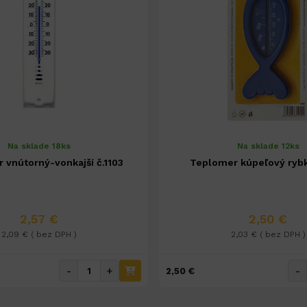
Na sklade 18ks
Na sklade 12ks
 vnútorný-vonkajší č.1103
Teplomer kúpeľový rybk
2,57 €
2,50 €
2,09 € ( bez DPH )
2,03 € ( bez DPH )
-
+
-
2,50 €