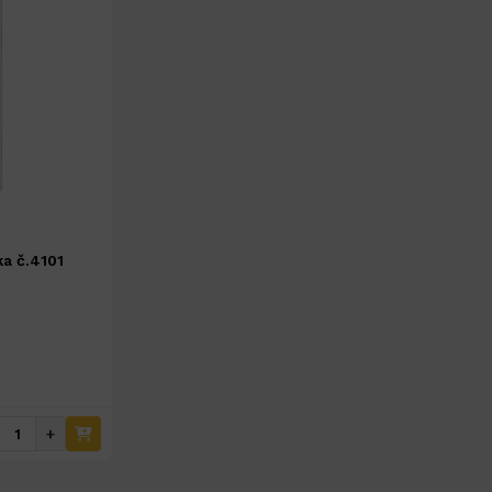
a č.4101
+