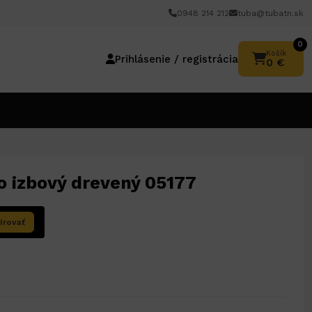
0948 214 212
tuba@tubatn.sk
0
Košík
Prihlásenie / registrácia
0 €
o izbový drevený 05177
írovať