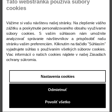
Táto webstránka používa súbory
celofán z polyproplylénu, ktorému sa hovorí
tatrafán. Sú narezané na hárky o veľkosti 90x120
cookies
cm vďaka čomu pri balení odpadne zložité
strihanie rolky.
Vážime si vašu návštevu našej stránky. Na zlepšenie vášho
zážitku a poskytnutie personalizovaného obsahu využívame
súbory cookies. S vaším súhlasom nám umožníte
analyzovať správanie návštevníkov a prispôsobiť našu
stránku vašim preferenciám. Kliknutím na tlačidlo "Súhlasím"
vyjadrujete súhlas s používaním všetkých súborov cookies.
Súvisiace produkty
Viac informácií o našich cookies nájdete v našej Zásadách
ochrany súkromia.
Nastavenia cookies
Odmietnuť
Povoliť všetko