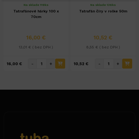
Na sklade 119ks
Na sklade 136ks
Tatrafánové hárky 100 x
Tatrafán číry v rolke 50m
70cm
16,00 €
10,52 €
13,01 € ( bez DPH )
8,55 € ( bez DPH )
-
+
-
+
16,00 €
10,52 €