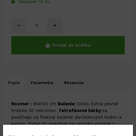
Skladom 14 ks
Pridať do košíka
Popis
Parametre
Recenzie
Rozmer :
90x120 cm
Balenie:
100ks Extra pevné
hrúbka 30 mikrónov.
Tatrafánové hárky
sa
používajú na finálne balenie darčekových košov a
kvetín. Zatiaľ čo predtým sa celofán vyrábal z
celulózy, dnes ho takmer úplne nahradil syntetický