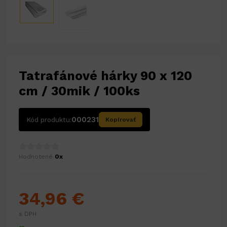
Tatrafánové hárky 90 x 120
cm / 30mik / 100ks
000231
Kód produktu:
Kopírovať
Hodnotené
0x
34,96 €
s DPH