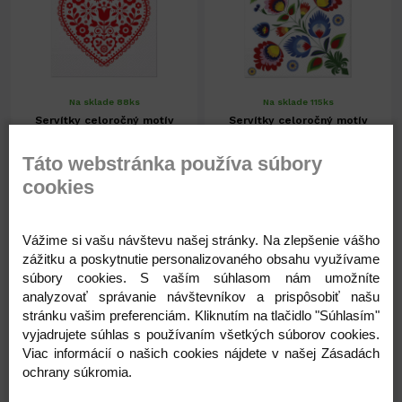
Na sklade 88ks
Na sklade 115ks
Servítky celoročný motív
Servítky celoročný motív
č.TL129800
č.TL323000
Táto webstránka používa súbory
cookies
1,41 €
1,41 €
1,15 € ( bez DPH )
1,15 € ( bez DPH )
Vážime si vašu návštevu našej stránky. Na zlepšenie vášho
zážitku a poskytnutie personalizovaného obsahu využívame
-
+
-
+
1,41 €
1,41 €
súbory cookies. S vaším súhlasom nám umožníte
analyzovať správanie návštevníkov a prispôsobiť našu
stránku vašim preferenciám. Kliknutím na tlačidlo "Súhlasím"
vyjadrujete súhlas s používaním všetkých súborov cookies.
Viac informácií o našich cookies nájdete v našej Zásadách
ochrany súkromia.