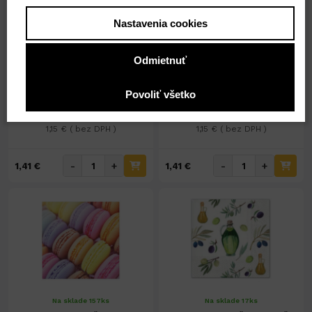
Nastavenia cookies
Na sklade 16ks
Nedostupné
Servítky celoročný motív
Servítky celoročný motív č.
Odmietnuť
č.TL128000
TL701600
Povoliť všetko
1,41 €
1,41 €
1,15 € ( bez DPH )
1,15 € ( bez DPH )
-
+
-
+
1,41 €
1,41 €
Na sklade 157ks
Na sklade 17ks