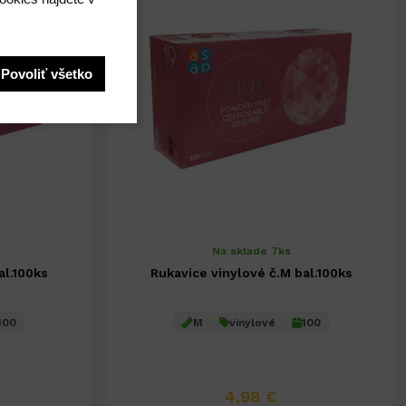
Povoliť všetko
Na sklade 7ks
al.100ks
Rukavice vinylové č.M bal.100ks
100
M
vinylové
100
4,98 €