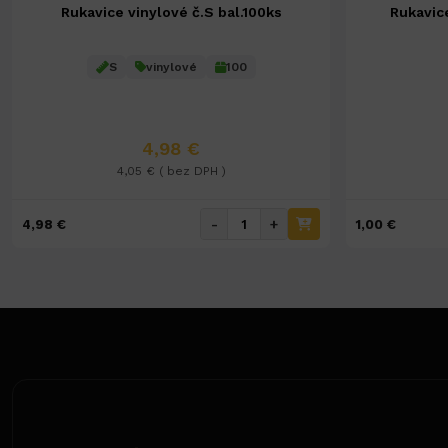
Rukavice vinylové č.S bal.100ks
Rukavic
S
vinylové
100
4,98 €
4,05 € ( bez DPH )
-
+
4,98 €
1,00 €