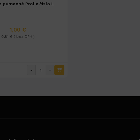
e gumenné Prolix číslo L
1,00 €
0,81 € ( bez DPH )
-
+