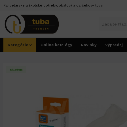
Kancelárske a školské potreby, obalový a darčekový tovar
Kategórie
Online katalógy
Novinky
Výpredaj
Úvod
Dom a bývanie
Rukavice
Rukavice latexové bal.10ks č.M
Skladom