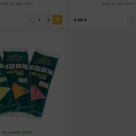
4,05 € ( bez DPH )
4,05 € ( bez DPH )
-
+
-
4,98 €
Na sklade 281ks