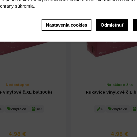
chrany súkromia.
Nastavenia cookies
Odmietnuť
Nedostupné
Na sklade 3ks
 vinylové č.XL bal.100ks
Rukavice vinylové č.L b
L
vinylové
100
L
vinylové
4,98 €
4,98 €