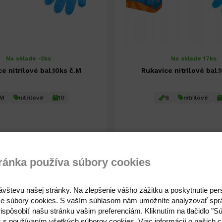
Na sklade -2ks
Na sklade 17ks
e nitrilové bal.10ks č.M
Rukavice nitrilové bal.
M
nitrilové
10
S
nitrilové
0,93 €
0,93 €
0,76 € ( bez DPH )
0,76 € ( bez DPH )
ránka používa súbory cookies
-
+
-
0,93 €
ávštevu našej stránky. Na zlepšenie vášho zážitku a poskytnutie pe
e súbory cookies. S vaším súhlasom nám umožníte analyzovať spr
ispôsobiť našu stránku vašim preferenciám. Kliknutím na tlačidlo "S
s s používaním všetkých súborov cookies. Viac informácií o našich c