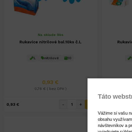
Na sklade 9ks
Rukavice nitrilové bal.10ks č.L
Rukavic
L
nitrilové
10
0,93 €
0,76 € ( bez DPH )
Táto webst
-
+
0,93 €
0,93 €
Vážime si vašu n
obsahu využívam
návštevníkov a pr
vyjadrujete súhla