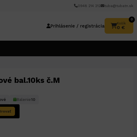
0948 214 212
tuba@tubatn.sk
0
Košík
Prihlásenie / registrácia
0 €
ové bal.10ks č.M
ové
Balenie
10
írovať