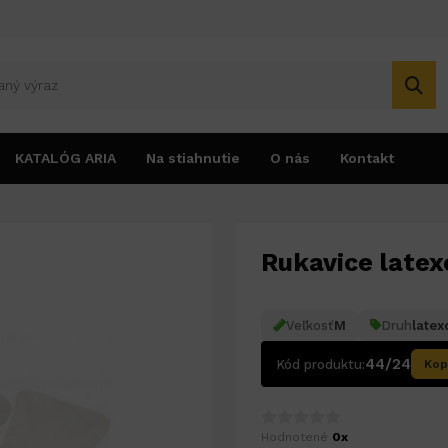
KATALÓG ARIA
Na stiahnutie
O nás
Kontakt
Rukavice latex
Veľkosť
M
Druh
latex
44/24
Kód produktu:
Kop
Hodnotené
0x