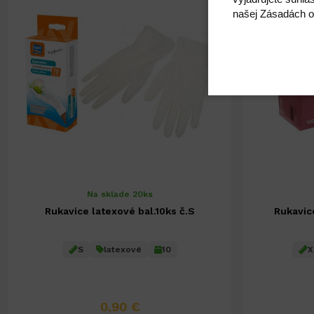
našej Zásadách o
Na sklade 20ks
Rukavice latexové bal.10ks č.S
Rukavice
S
latexové
10
X
0,90 €