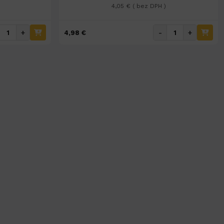
4,05 € ( bez DPH )
+
-
+
4,98 €