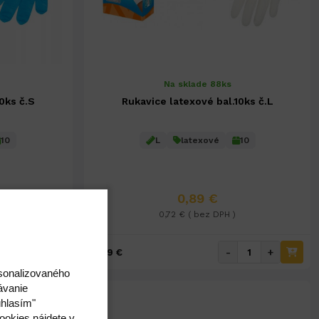
Na sklade 88ks
10ks č.S
Rukavice latexové bal.10ks č.L
10
L
latexové
10
0,89 €
0,72 € ( bez DPH )
+
-
+
0,89 €
rsonalizovaného
ávanie
úhlasím"
ookies nájdete v