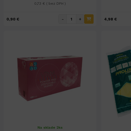
0,73 € ( bez DPH )
-
+
0,90 €
4,98 €
Na sklade 2ks