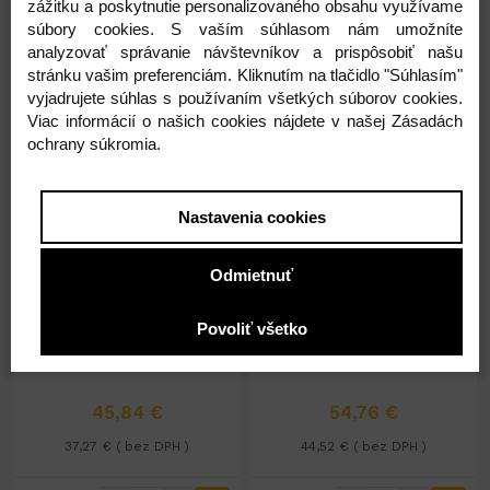
zážitku a poskytnutie personalizovaného obsahu využívame
-
+
-
+
36,47 €
41,96 €
súbory cookies. S vaším súhlasom nám umožníte
analyzovať správanie návštevníkov a prispôsobiť našu
stránku vašim preferenciám. Kliknutím na tlačidlo "Súhlasím"
vyjadrujete súhlas s používaním všetkých súborov cookies.
Viac informácií o našich cookies nájdete v našej Zásadách
ochrany súkromia.
Nastavenia cookies
Na sklade 141ks
Na sklade 43ks
Podnos pod torty -
Podnos pod torty -
Odmietnuť
strieborný - 32cm
strieborný - 34 cm
32 cm
strieborný
34 cm
strieborný
Povoliť všetko
50
50
45,84 €
54,76 €
37,27 € ( bez DPH )
44,52 € ( bez DPH )