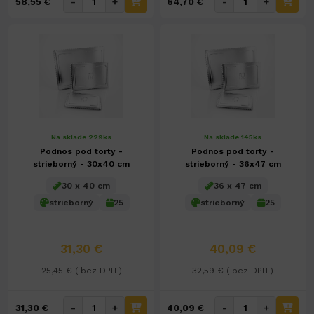
-
+
-
+
58,55 €
64,70 €
Na sklade 229ks
Na sklade 145ks
Podnos pod torty -
Podnos pod torty -
strieborný - 30x40 cm
strieborný - 36x47 cm
30 x 40 cm
36 x 47 cm
strieborný
25
strieborný
25
31,30 €
40,09 €
25,45 € ( bez DPH )
32,59 € ( bez DPH )
-
+
-
+
31,30 €
40,09 €