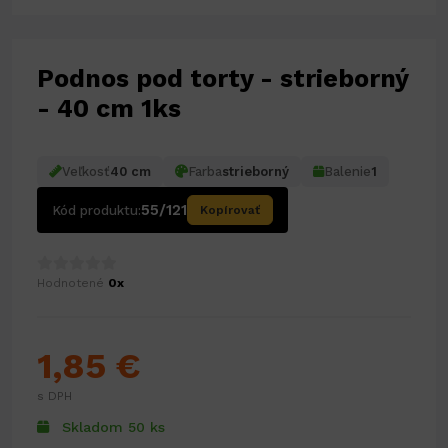
Podnos pod torty - strieborný
- 40 cm 1ks
Veľkosť
40 cm
Farba
strieborný
Balenie
1
55/121
Kód produktu:
Kopírovať
Hodnotené
0x
1,85 €
s DPH
Skladom 50 ks