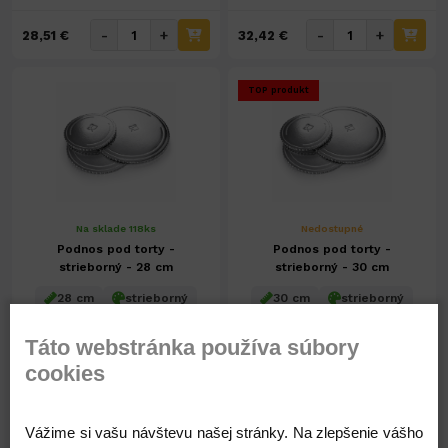
-
+
-
+
28,51 €
32,42 €
TOP produkt
Na sklade 118ks
Nedostupné
Podnos pod torty -
Podnos pod torty -
strieborný - 28 cm
strieborný - 30 cm
28 cm
strieborný
30 cm
strieborný
50
50
Táto webstránka používa súbory
cookies
36,47 €
41,96 €
29,65 € ( bez DPH )
34,11 € ( bez DPH )
Vážime si vašu návštevu našej stránky. Na zlepšenie vášho