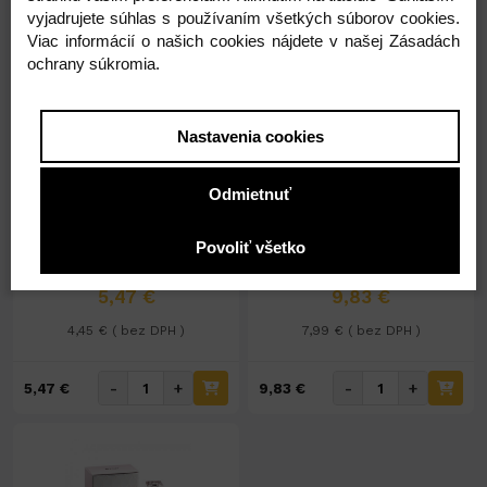
vyjadrujete súhlas s používaním všetkých súborov cookies.
Viac informácií o našich cookies nájdete v našej Zásadách
ochrany súkromia.
Nastavenia cookies
Na sklade 2ks
Na sklade 17ks
Odmietnuť
Natural Line 50ml Lily of the
Parfumovaná voda 100ml
Valley
MISS JILL FENZI
Povoliť všetko
5,47 €
9,83 €
4,45 € ( bez DPH )
7,99 € ( bez DPH )
-
+
-
+
5,47 €
9,83 €