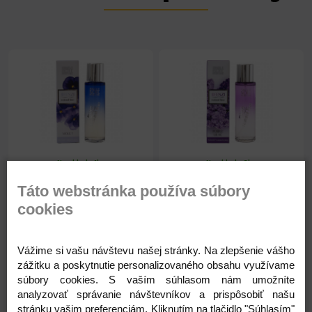
Na sklade 1ks
Na sklade 6ks
Natural Line 50ml Violet
Natural Line 50ml Purple
Táto webstránka používa súbory
Lilac
cookies
5,46 €
5,46 €
Vážime si vašu návštevu našej stránky. Na zlepšenie vášho
4,44 € ( bez DPH )
4,44 € ( bez DPH )
zážitku a poskytnutie personalizovaného obsahu využívame
súbory cookies. S vaším súhlasom nám umožníte
analyzovať správanie návštevníkov a prispôsobiť našu
-
+
-
+
5,46 €
5,46 €
stránku vašim preferenciám. Kliknutím na tlačidlo "Súhlasím"