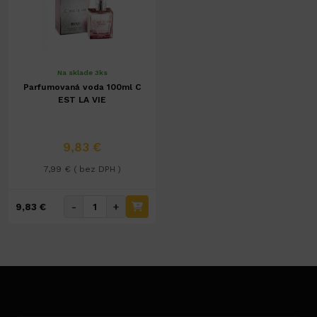
Na sklade 3ks
Parfumovaná voda 100ml C
EST LA VIE
9,83 €
7,99 € ( bez DPH )
-
+
9,83 €