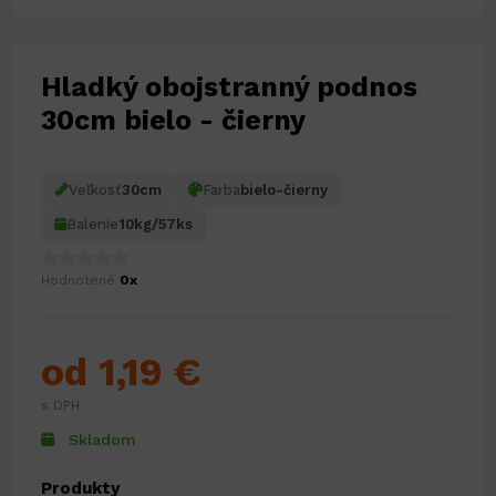
Hladký obojstranný podnos
30cm bielo - čierny
Veľkosť
30cm
Farba
bielo-čierny
Balenie
10kg/57ks
Hodnotené
0x
od 1,19 €
s DPH
Skladom
Produkty