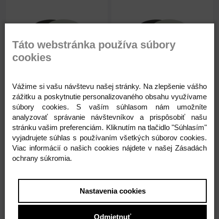
Táto webstránka používa súbory
cookies
Na sklade 23ks
Na sklade 30ks
Hladký obojstranný podnos
Hladký obojstranný podnos
Vážime si vašu návštevu našej stránky. Na zlepšenie vášho
26cm bielo - čierny
28cm bielo - čierny
zážitku a poskytnutie personalizovaného obsahu využívame
26cm
bielo-čierny
28 cm
bielo-čierny
súbory cookies. S vaším súhlasom nám umožníte
10kg/77ks
10kg/66ks
analyzovať správanie návštevníkov a prispôsobiť našu
stránku vašim preferenciám. Kliknutím na tlačidlo "Súhlasím"
vyjadrujete súhlas s používaním všetkých súborov cookies.
44,44 €
44,44 €
Viac informácií o našich cookies nájdete v našej Zásadách
ochrany súkromia.
36,13 € ( bez DPH )
36,13 € ( bez DPH )
-
+
-
+
44,44 €
44,44 €
Nastavenia cookies
Odmietnuť