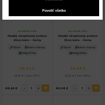
Povoliť všetko
Na sklade 24ks
Na sklade 32ks
Hladký obojstranný podnos
Hladký obojstranný podnos
30cm bielo - čierny
32cm bielo - čierny
30cm
bielo-čierny
32cm
bielo-čierny
10kg/57ks
10kg/50ks
44,44 €
44,44 €
36,13 € ( bez DPH )
36,13 € ( bez DPH )
-
+
-
+
44,44 €
44,44 €