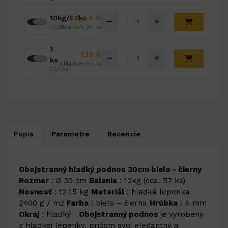
44,44 €
10kg/57ks
000131
Skladom 24 ks
1
1,19 €
ks
Skladom 57 ks
55/148
Popis
Parametre
Recenzie
Obojstranný hladký podnos 30cm bielo - čierny
Rozmer
: Ø 30 cm
Balenie
: 10kg (cca. 57 ks)
Nosnosť
: 12-15 kg
Materiál
: hladká lepenka
2400 g / m2
Farba
: bielo – čierna
Hrúbka
: 4 mm
Okraj
: hladký
Obojstranný podnos
je vyrobený
z hladkej lepenky, pričom svoj elegantný a