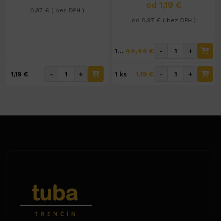
od 1,19 €
0,97 € ( bez DPH )
od 0,97 € ( bez DPH )
44,44 €
-
+
10kg/57ks
1,19 €
-
+
-
+
1,19 €
1 ks