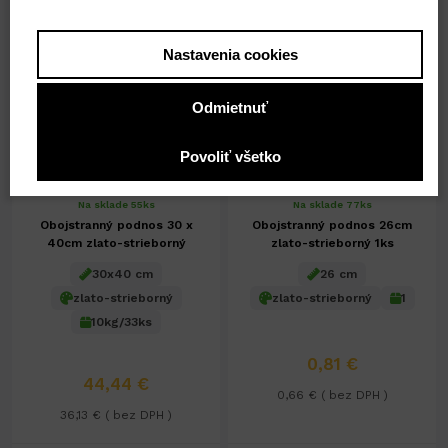
-
+
-
+
44,44 €
44,44 €
Nastavenia cookies
Odmietnuť
Povoliť všetko
Na sklade 55ks
Na sklade 77ks
Obojstranný podnos 30 x
Obojstranný podnos 26cm
40cm zlato-strieborný
zlato-strieborný 1ks
30x40 cm
26 cm
zlato-strieborný
zlato-strieborný
1
10kg/33ks
0,81 €
44,44 €
0,66 € ( bez DPH )
36,13 € ( bez DPH )