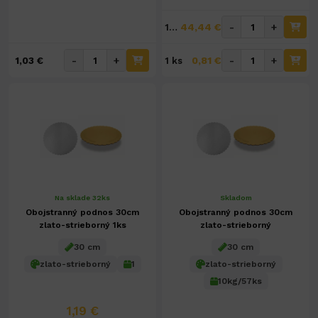
44,44 €
-
+
10kg/77ks
0,81 €
-
+
-
+
1,03 €
1 ks
Na sklade 32ks
Skladom
Obojstranný podnos 30cm
Obojstranný podnos 30cm
zlato-strieborný 1ks
zlato-strieborný
30 cm
30 cm
zlato-strieborný
1
zlato-strieborný
10kg/57ks
1,19 €