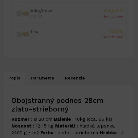
44,44 €
10kg/66ks
000181
Nedostupné
1,03 €
1 ks
55/135
Nedostupné
Popis
Parametre
Recenzie
Obojstranný podnos 28cm
zlato-strieborný
Rozmer
: Ø 28 cm
Balenie
: 10kg (cca. 66 ks)
Nosnosť
: 12-15 kg
Materiál
: hladká lepenka
2400 g / m2
Farba
: zlato - strieborná
Hrúbka
: 4