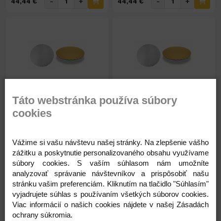
-
+
-
+
44,44 €
44,44 €
Na sklade 22ks
Na sklade 35ks
Táto webstránka používa súbory
Obojstranný podnos 30cm
Obojstranný podnos 32cm
cookies
zlato-strieborný
zlato-strieborný
30 cm
32 cm
Vážime si vašu návštevu našej stránky. Na zlepšenie vášho
zlato-strieborný
zlato-strieborný
zážitku a poskytnutie personalizovaného obsahu využívame
10kg/57ks
10kg/50ks
súbory cookies. S vaším súhlasom nám umožníte
analyzovať správanie návštevníkov a prispôsobiť našu
stránku vašim preferenciám. Kliknutím na tlačidlo "Súhlasím"
44,44 €
44,44 €
vyjadrujete súhlas s používaním všetkých súborov cookies.
36,13 € ( bez DPH )
36,13 € ( bez DPH )
Viac informácií o našich cookies nájdete v našej Zásadách
ochrany súkromia.