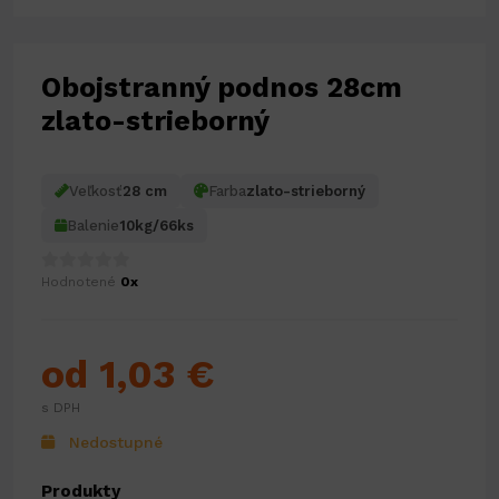
Obojstranný podnos 28cm
zlato-strieborný
Veľkosť
28 cm
Farba
zlato-strieborný
Balenie
10kg/66ks
Hodnotené
0x
od 1,03 €
s DPH
Nedostupné
Produkty