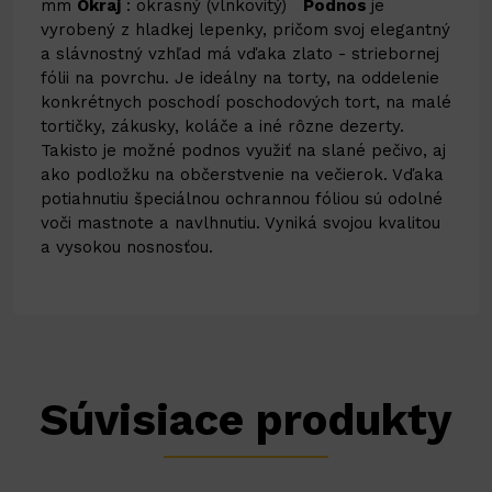
mm
Okraj
: okrasný (vlnkovitý)
Podnos
je
vyrobený z hladkej lepenky, pričom svoj elegantný
a slávnostný vzhľad má vďaka zlato - striebornej
fólii na povrchu. Je ideálny na torty, na oddelenie
konkrétnych poschodí poschodových tort, na malé
tortičky, zákusky, koláče a iné rôzne dezerty.
Takisto je možné podnos využiť na slané pečivo, aj
ako podložku na občerstvenie na večierok.
Vďaka
potiahnutiu špeciálnou ochrannou fóliou sú odolné
voči mastnote a navlhnutiu.
Vyniká svojou kvalitou
a vysokou nosnosťou.
Súvisiace produkty