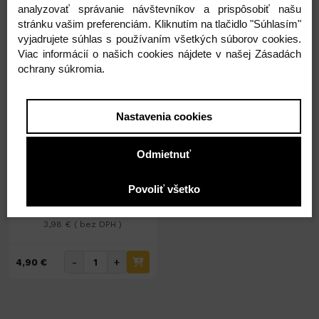
analyzovať správanie návštevníkov a prispôsobiť našu
stránku vašim preferenciám. Kliknutím na tlačidlo "Súhlasím"
vyjadrujete súhlas s používaním všetkých súborov cookies.
Viac informácií o našich cookies nájdete v našej Zásadách
ochrany súkromia.
Nastavenia cookies
Na sklade 29ks
Nožnice pre domácnosť
Odmietnuť
17,8cm č.788
Povoliť všetko
4,90 €
3,98 € ( bez DPH )
-
+
4,90 €