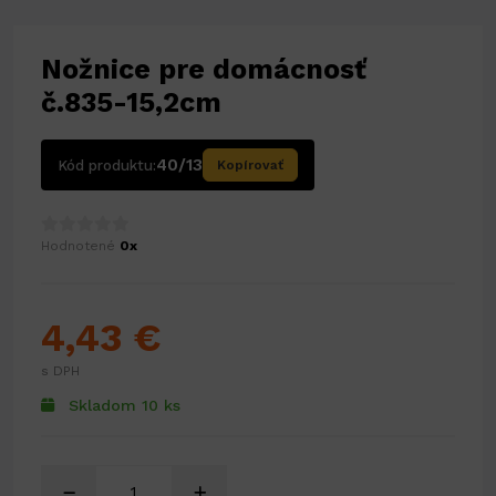
Nožnice pre domácnosť
č.835-15,2cm
40/13
Kód produktu:
Kopírovať
Hodnotené
0x
4,43 €
s DPH
Skladom 10 ks