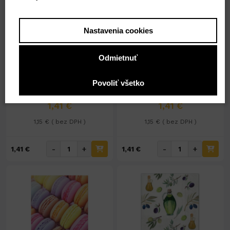
Nastavenia cookies
Na sklade 16ks
Nedostupné
Odmietnuť
Servítky celoročný motív
Servítky celoročný motív č.
č.TL128000
TL701600
Povoliť všetko
1,41 €
1,41 €
1,15 € ( bez DPH )
1,15 € ( bez DPH )
-
+
-
+
1,41 €
1,41 €