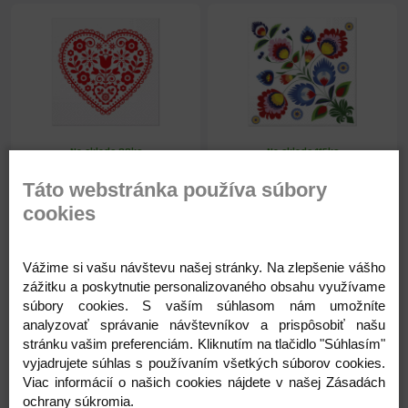
Na sklade 88ks
Na sklade 115ks
Servítky celoročný motív
Servítky celoročný motív
Táto webstránka používa súbory
č.TL129800
č.TL323000
cookies
1,41 €
1,41 €
Vážime si vašu návštevu našej stránky. Na zlepšenie vášho
1,15 € ( bez DPH )
1,15 € ( bez DPH )
zážitku a poskytnutie personalizovaného obsahu využívame
súbory cookies. S vaším súhlasom nám umožníte
-
+
-
+
analyzovať správanie návštevníkov a prispôsobiť našu
1,41 €
1,41 €
stránku vašim preferenciám. Kliknutím na tlačidlo "Súhlasím"
vyjadrujete súhlas s používaním všetkých súborov cookies.
Viac informácií o našich cookies nájdete v našej Zásadách
ochrany súkromia.