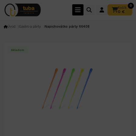
0
Košík
0 €
Úvod
Gastro a párty
Napichovátko párty 66408
Skladom