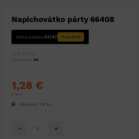
Napichovátko párty 66408
43/47
Kód produktu:
Kopírovať
Hodnotené
0x
1,28 €
s DPH
Skladom 78 ks