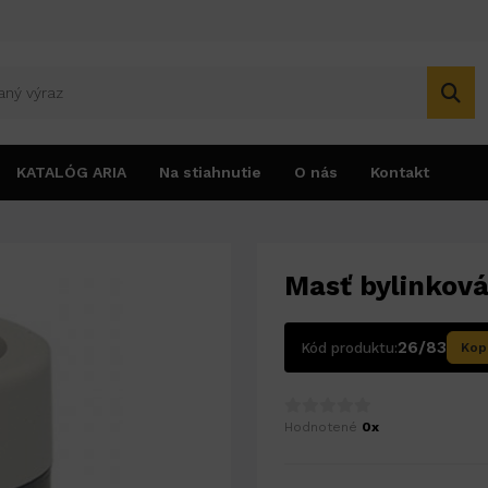
KATALÓG ARIA
Na stiahnutie
O nás
Kontakt
Masť bylinková
26/83
Kód produktu:
Kop
Hodnotené
0x