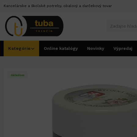
Kancelárske a školské potreby, obalový a darčekový tovar
Kategórie
Online katalógy
Novinky
Výpredaj
Úvod
Kozmetika
Krémy a bylinné maste
Masť bylinková 150ml repík
Skladom