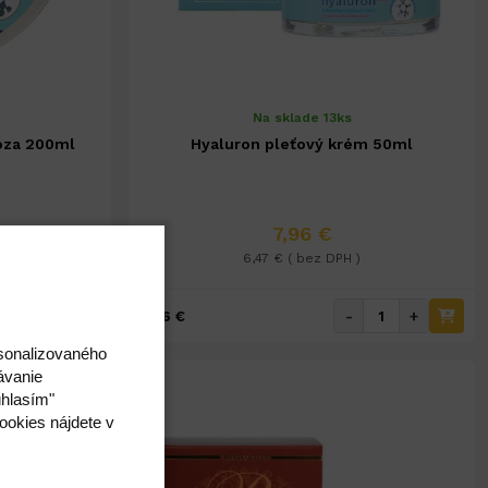
Na sklade 13ks
óza 200ml
Hyaluron pleťový krém 50ml
7,96 €
6,47 € ( bez DPH )
+
-
+
7,96 €
rsonalizovaného
ávanie
úhlasím"
ookies nájdete v