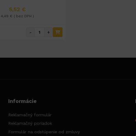
5,52 €
4,49 € ( bez DPH )
-
+
Informácie
Reklamačný formulár
Reklamačný poriadok
Formulár na odstúpenie od zmluvy