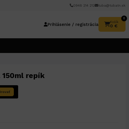
0948 214 212
tuba@tubatn.sk
0
Košík
Prihlásenie / registrácia
0 €
 150ml repík
írovať