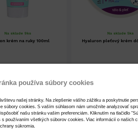
Na sklade 9ks
Na sklade 5ks
on krém na ruky 100ml
Hyaluron pleťový krém d
4,72 €
3,89 €
3,84 € ( bez DPH )
3,16 € ( bez DPH )
ránka používa súbory cookies
-
+
-
3,89 €
ávštevu našej stránky. Na zlepšenie vášho zážitku a poskytnutie pe
e súbory cookies. S vaším súhlasom nám umožníte analyzovať spr
ispôsobiť našu stránku vašim preferenciám. Kliknutím na tlačidlo "S
s s používaním všetkých súborov cookies. Viac informácií o našich c
chrany súkromia.