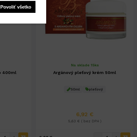
Povoliť všetko
Na sklade 15ks
o 400ml
Argánový pleťový krém 50ml
50ml
pleťový
6,92 €
5,63 € ( bez DPH )