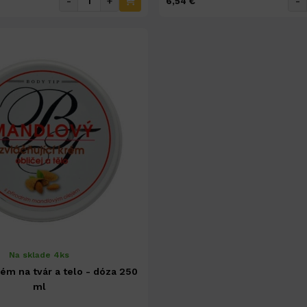
-
+
-
6,54 €
Na sklade 4ks
ém na tvár a telo - dóza 250
ml