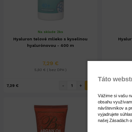
Na sklade 2ks
Hyaluron telové mlieko s kyselinou
Hyalur
hyalurónovou - 400 m
7,29 €
5,93 € ( bez DPH )
Táto webst
-
+
7,29 €
4,72 €
Vážime si vašu n
obsahu využívam
návštevníkov a pr
vyjadrujete súhla
našej Zásadách o