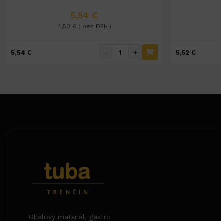
5,54 €
4,50 € ( bez DPH )
-
+
5,54 €
5,52 €
Obalový materiál, gastro