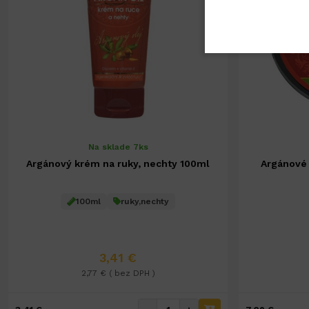
Na sklade 7ks
Argánový krém na ruky, nechty 100ml
Argánové
100ml
ruky,nechty
3,41 €
2,77 € ( bez DPH )