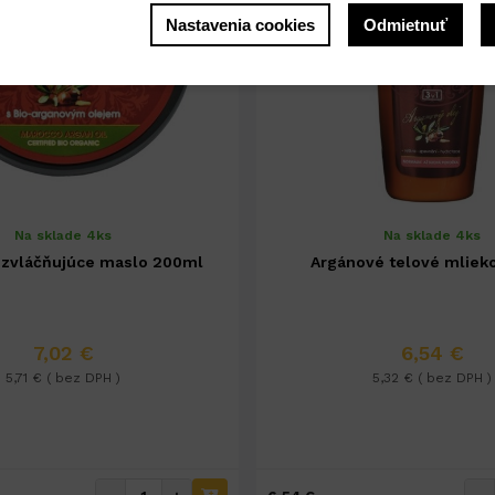
Nastavenia cookies
Odmietnuť
Na sklade 4ks
Na sklade 4ks
 zvláčňujúce maslo 200ml
Argánové telové mliek
7,02 €
6,54 €
5,71 € ( bez DPH )
5,32 € ( bez DPH )