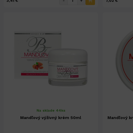
-
+
3,41 €
7,02 €
Na sklade 44ks
Mandľový výživný krém 50ml
Mandľový kr