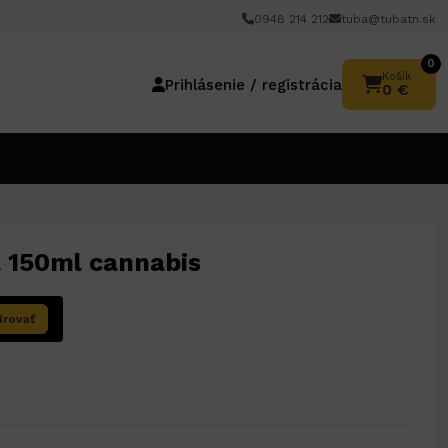
0948 214 212
tuba@tubatn.sk
0
Košík
Prihlásenie / registrácia
0 €
á 150ml cannabis
írovať