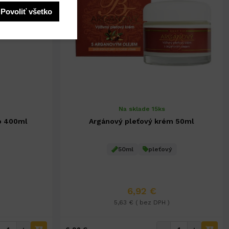
Povoliť všetko
Na sklade 15ks
o 400ml
Argánový pleťový krém 50ml
50ml
pleťový
6,92 €
5,63 € ( bez DPH )