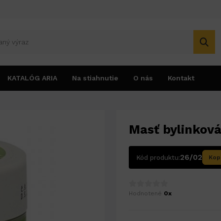
KATALÓG ARIA
Na stiahnutie
O nás
Kontakt
Masť bylinkov
26/02
Kód produktu:
Kop
Hodnotené
0x