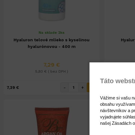
Na sklade 2ks
Hyaluron telové mlieko s kyselinou
Hyalur
hyalurónovou - 400 m
7,29 €
5,93 € ( bez DPH )
Táto webst
-
+
7,29 €
4,72 €
Vážime si vašu n
obsahu využívam
návštevníkov a pr
vyjadrujete súhla
našej Zásadách o