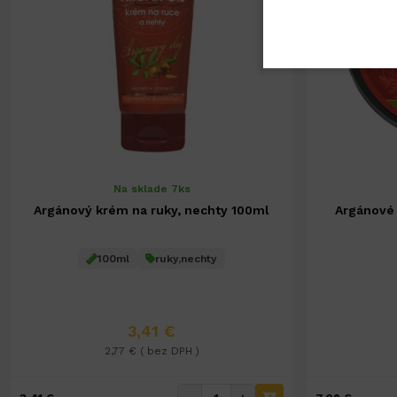
Na sklade 7ks
Argánový krém na ruky, nechty 100ml
Argánové
100ml
ruky,nechty
3,41 €
2,77 € ( bez DPH )