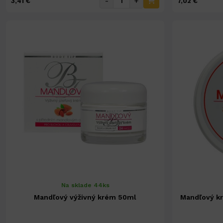
-
+
3,41 €
7,02 €
Na sklade 44ks
Mandľový výživný krém 50ml
Mandľový kr