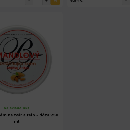
-
+
-
6,54 €
Na sklade 4ks
ém na tvár a telo - dóza 250
ml