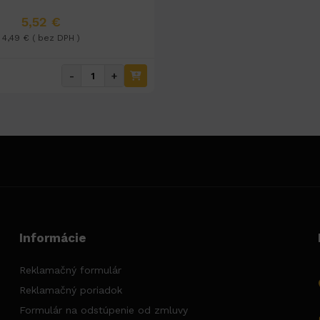
5,52 €
4,49 € ( bez DPH )
-
+
Informácie
Reklamačný formulár
Reklamačný poriadok
Formulár na odstúpenie od zmluvy