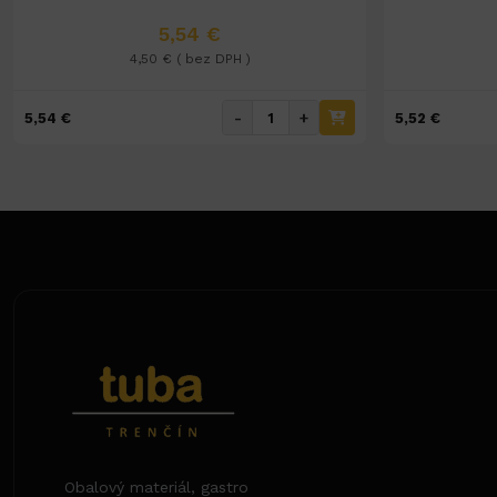
5,54 €
4,50 € ( bez DPH )
-
+
5,54 €
5,52 €
Obalový materiál, gastro