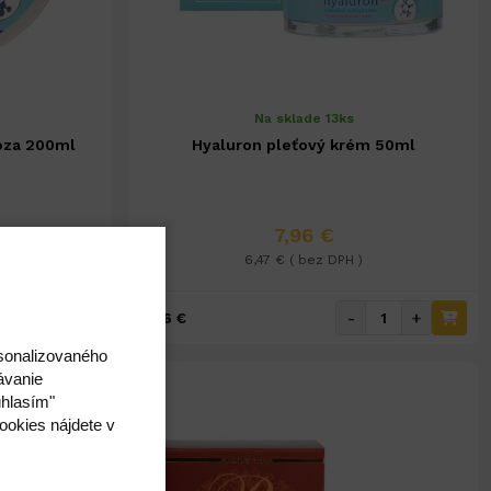
Na sklade 13ks
óza 200ml
Hyaluron pleťový krém 50ml
7,96 €
6,47 € ( bez DPH )
+
-
+
7,96 €
rsonalizovaného
ávanie
úhlasím"
ookies nájdete v