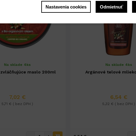
Nastavenia cookies
Odmietnuť
Na sklade 4ks
Na sklade 4ks
 zvláčňujúce maslo 200ml
Argánové telové mliek
7,02 €
6,54 €
5,71 € ( bez DPH )
5,32 € ( bez DPH )