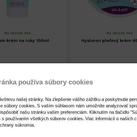
Na sklade 9ks
Na sklade 5ks
on krém na ruky 100ml
Hyaluron pleťový krém d
4,72 €
3,89 €
3,84 € ( bez DPH )
3,16 € ( bez DPH )
ránka používa súbory cookies
-
+
-
3,89 €
ávštevu našej stránky. Na zlepšenie vášho zážitku a poskytnutie pe
e súbory cookies. S vaším súhlasom nám umožníte analyzovať spr
ispôsobiť našu stránku vašim preferenciám. Kliknutím na tlačidlo "S
s s používaním všetkých súborov cookies. Viac informácií o našich c
chrany súkromia.