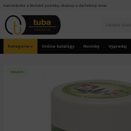
Kancelárske a školské potreby, obalový a darčekový tovar
Kategórie
Online katalógy
Novinky
Výpredaj
Úvod
Kozmetika
Krémy a bylinné maste
Masť bylinková 150ml cannabis
Skladom