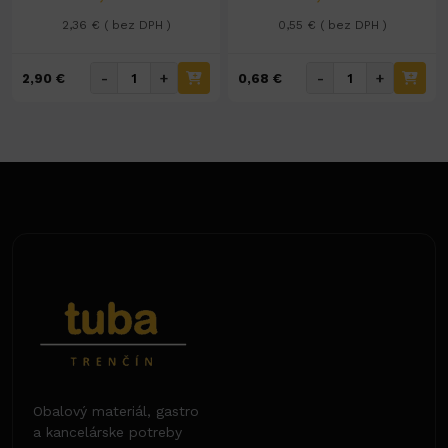
2,36 € ( bez DPH )
0,55 € ( bez DPH )
-
+
-
+
2,90 €
0,68 €
Obalový materiál, gastro
a kancelárske potreby