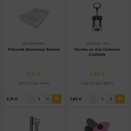
Na sklade 19ks
Na sklade -4ks
Príborník dierkovaný Bentom
Vývrtka na víno Corksrew
č.500209
2,21 €
7,82 €
1,80 € ( bez DPH )
6,36 € ( bez DPH )
-
+
-
+
2,21 €
7,82 €