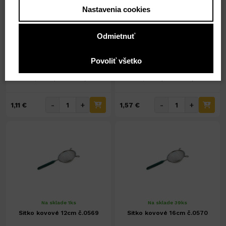
Nastavenia cookies
Na sklade 27ks
Na sklade 8ks
Sitko kovové 7cm č.0567
Sitko kovové 10cm č.0568
Odmietnuť
Povoliť všetko
1,11 €
1,57 €
0,90 € ( bez DPH )
1,28 € ( bez DPH )
-
+
-
+
1,11 €
1,57 €
Na sklade 1ks
Na sklade 39ks
Sitko kovové 12cm č.0569
Sitko kovové 16cm č.0570