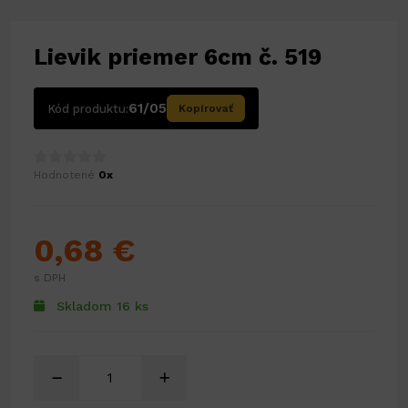
Lievik priemer 6cm č. 519
61/05
Kód produktu:
Kopírovať
Hodnotené
0x
0,68 €
s DPH
Skladom 16 ks