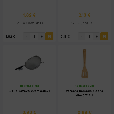
1,82 €
2,13 €
1,48 € ( bez DPH )
1,73 € ( bez DPH )
-
+
-
+
1,82 €
2,13 €
Na sklade -1ks
Na sklade 37ks
Sitko kovové 20cm č.0571
Varecha bambus plocha
dier.č.71811
2,90 €
0,68 €