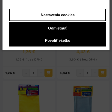
Nastavenia cookies
Na sklade 29ks
Na sklade 28ks
Odmietnuť
Utierka hubová Clanax
Švédska utierka Sonic
bal.5ks
30x30cm 7+1ks
Povoliť všetko
1,26 €
4,43 €
1,02 € ( bez DPH )
3,60 € ( bez DPH )
-
+
-
+
1,26 €
4,43 €