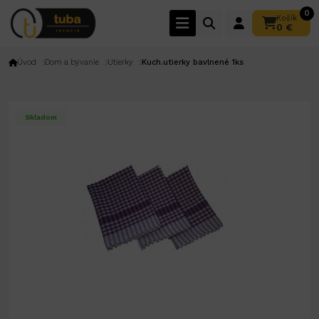
0
Košík
0 €
Úvod
Dom a bývanie
Utierky
Kuch.utierky bavlnené 1ks
Skladom