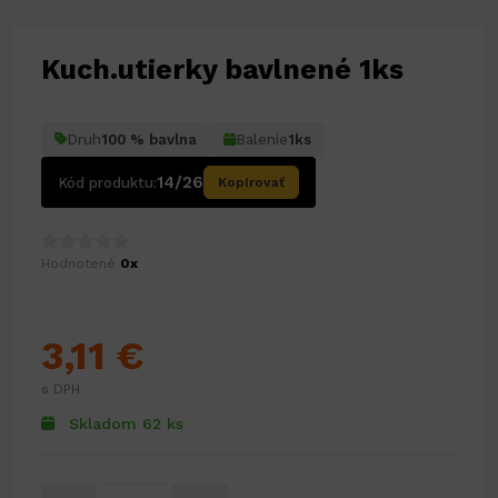
Kuch.utierky bavlnené 1ks
Druh
100 % bavlna
Balenie
1ks
14/26
Kód produktu:
Kopírovať
Hodnotené
0x
3,11 €
s DPH
Skladom 62 ks