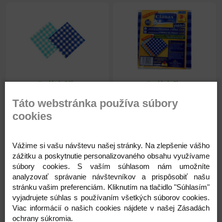
Na sklade 20ks
Na sklade 5ks
Utierka viskoza vzor
Utierka viskoza vzor 30x35
Táto webstránka používa súbory
35x35cm 125g
sada 3ks
cookies
0,39 €
1,37 €
Vážime si vašu návštevu našej stránky. Na zlepšenie vášho
0,32 € ( bez DPH )
1,11 € ( bez DPH )
zážitku a poskytnutie personalizovaného obsahu využívame
súbory cookies. S vaším súhlasom nám umožníte
analyzovať správanie návštevníkov a prispôsobiť našu
-
+
-
+
0,39 €
1,37 €
stránku vašim preferenciám. Kliknutím na tlačidlo "Súhlasím"
vyjadrujete súhlas s používaním všetkých súborov cookies.
Viac informácií o našich cookies nájdete v našej Zásadách
ochrany súkromia.