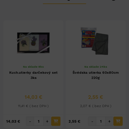
Na sklade 8ks
Na sklade 24ks
Kuch.utierky darčekový set
Švédska utierka 60x80cm
3ks
220g
14,03 €
2,55 €
11,41 € ( bez DPH )
2,07 € ( bez DPH )
-
+
-
+
14,03 €
2,55 €