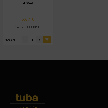
400ml
5,67 €
4,61 € ( bez DPH )
-
+
5,67 €