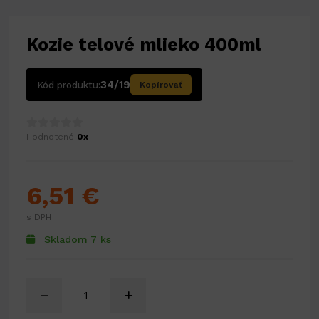
Kozie telové mlieko 400ml
34/19
Kód produktu:
Kopírovať
Hodnotené
0x
6,51 €
s DPH
Skladom 7 ks