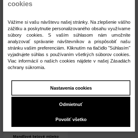
cookies
Gluconate
Vážime si vašu návštevu našej stránky. Na zlepšenie vášho
zážitku a poskytnutie personalizovaného obsahu využívame
súbory cookies. S vaším súhlasom nám umožníte
analyzovať správanie návštevníkov a prispôsobiť našu
stránku vašim preferenciám. Kliknutím na tlačidlo "Súhlasím"
Súvisiace produkty
vyjadrujete súhlas s používaním všetkých súborov cookies.
Viac informácií o našich cookies nájdete v našej Zásadách
ochrany súkromia.
Nastavenia cookies
Odmietnuť
Povoliť všetko
Na sklade 6ks
Mandľové telové mlieko