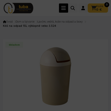
0
Košík
0 €
Úvod
Dom a bývanie
Lavóre, vedrá, koše na odpad a boxy
Kôš na odpad 15L výklopné veko č.524
Skladom