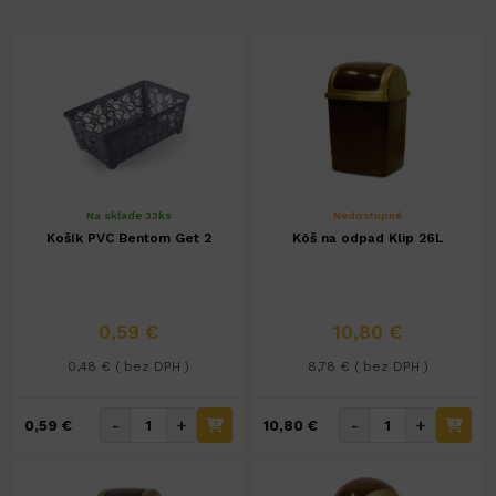
Na sklade 33ks
Nedostupné
Košík PVC Bentom Get 2
Kôš na odpad Klip 26L
0,59 €
10,80 €
0,48 € ( bez DPH )
8,78 € ( bez DPH )
-
+
-
+
0,59 €
10,80 €