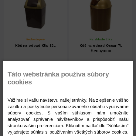
Nedostupné
Na sklade 31ks
Kôš na odpad Klip 12L
Kôš na odpad Oscar 7L
č.200/1000
6,63 €
3,94 €
Táto webstránka používa súbory
cookies
5,39 € ( bez DPH )
3,20 € ( bez DPH )
-
+
-
+
6,63 €
3,94 €
Vážime si vašu návštevu našej stránky. Na zlepšenie vášho
zážitku a poskytnutie personalizovaného obsahu využívame
súbory cookies. S vaším súhlasom nám umožníte
analyzovať správanie návštevníkov a prispôsobiť našu
stránku vašim preferenciám. Kliknutím na tlačidlo "Súhlasím"
vyjadrujete súhlas s používaním všetkých súborov cookies.