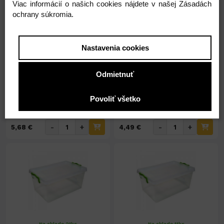
Viac informácií o našich cookies nájdete v našej Zásadách
ochrany súkromia.
Na sklade 27ks
Nedostupné
Lavor Solid Bowl 20L
Lavor Solid Bowl 15L
Nastavenia cookies
Odmietnuť
5,68 €
4,49 €
Povoliť všetko
4,62 € ( bez DPH )
3,65 € ( bez DPH )
-
+
-
+
5,68 €
4,49 €
Na sklade 21ks
Na sklade 11ks