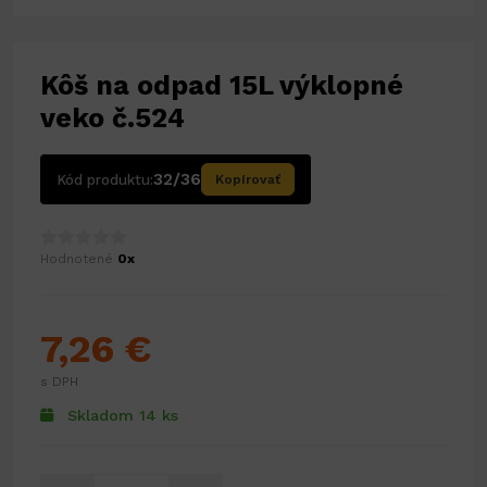
Kôš na odpad 15L výklopné
veko č.524
32/36
Kód produktu:
Kopírovať
Hodnotené
0x
7,26 €
s DPH
Skladom 14 ks