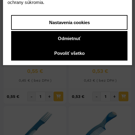
ochrany súkromia.
Nastavenia cookies
Odmietnuť
Na sklade 47ks
Na sklade 177ks
Hrebeň detský 1335
Hrebeň pánsky malý kostený
1284
Povoliť všetko
0,55 €
0,53 €
0,45 € ( bez DPH )
0,43 € ( bez DPH )
-
+
-
+
0,55 €
0,53 €