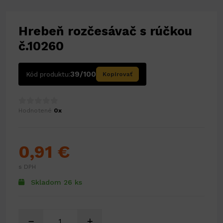
Hrebeň rozčesávač s rúčkou
č.10260
39/100
Kód produktu:
Kopírovať
Hodnotené
0x
0,91 €
s DPH
Skladom 26 ks