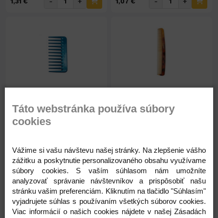
-
+
-
+
1,31 €
1,07 €
Na sklade 54ks
Na sklade 58ks
Hrebeň hrable malé č.10470
Hrebeň pánsky veľký
Táto webstránka používa súbory
kosteny 1247
cookies
0,89 €
0,57 €
Vážime si vašu návštevu našej stránky. Na zlepšenie vášho
zážitku a poskytnutie personalizovaného obsahu využívame
0,72 € ( bez DPH )
0,46 € ( bez DPH )
súbory cookies. S vaším súhlasom nám umožníte
analyzovať správanie návštevníkov a prispôsobiť našu
-
+
-
+
0,89 €
0,57 €
stránku vašim preferenciám. Kliknutím na tlačidlo "Súhlasím"
vyjadrujete súhlas s používaním všetkých súborov cookies.
Viac informácií o našich cookies nájdete v našej Zásadách