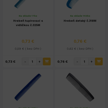
Na sklade 17ks
Na sklade 140ks
Hrebeň tupírovací s
Hrebeň detský č.318M
vidličkou č.325M
0,73 €
0,76 €
0,59 € ( bez DPH )
0,62 € ( bez DPH )
-
+
-
+
0,73 €
0,76 €