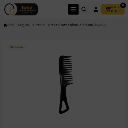
0
Košík
0 €
Úvod
Drogéria
Hrebene
Hrebeň rozčesávač s rúčkou č.10260
Skladom