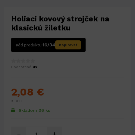
Holiaci kovový strojček na
klasickú žiletku
16/34
Kód produktu:
Kopírovať
Hodnotené
0x
2,08 €
s DPH
Skladom 36 ks