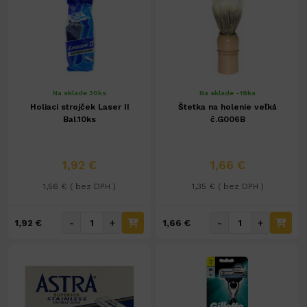
Na sklade 30ks
Na sklade -19ks
Holiaci strojček Laser II
Štetka na holenie veľká
Bal.10ks
č.G006B
1,92 €
1,66 €
1,56 € ( bez DPH )
1,35 € ( bez DPH )
-
+
-
+
1,92 €
1,66 €