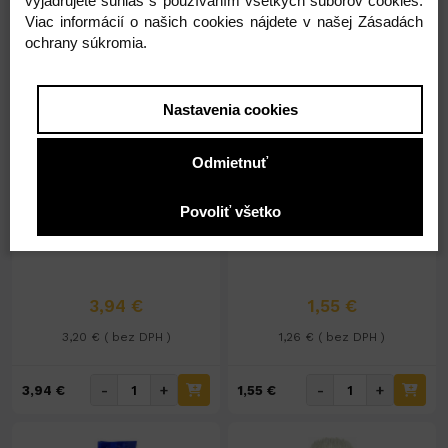
vyjadrujete súhlas s používaním všetkých súborov cookies.
-
+
-
+
3,09 €
0,71 €
Viac informácií o našich cookies nájdete v našej Zásadách
ochrany súkromia.
Nastavenia cookies
Odmietnuť
Na sklade 35ks
Na sklade 45ks
Povoliť všetko
Štetka na holenie TCH
Zastavovač krvi 7g
č.6661
3,94 €
1,55 €
3,20 € ( bez DPH )
1,26 € ( bez DPH )
-
+
-
+
3,94 €
1,55 €