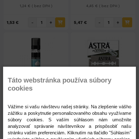
1,24 € ( bez DPH )
4,45 € ( bez DPH )
-
+
-
+
1,53 €
5,47 €
Táto webstránka používa súbory
Nedostupné
Na sklade 380ks
cookies
Gillette pena na holenie
Žiletky Astra Platinum
200ml Sensitive
bal.5ks
Vážime si vašu návštevu našej stránky. Na zlepšenie vášho
zážitku a poskytnutie personalizovaného obsahu využívame
3,09 €
0,71 €
súbory cookies. S vaším súhlasom nám umožníte
2,51 € ( bez DPH )
0,58 € ( bez DPH )
analyzovať správanie návštevníkov a prispôsobiť našu
stránku vašim preferenciám. Kliknutím na tlačidlo "Súhlasím"