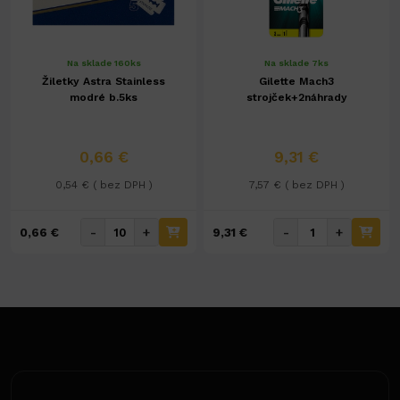
Na sklade 160ks
Na sklade 7ks
Žiletky Astra Stainless
Gilette Mach3
modré b.5ks
strojček+2náhrady
0,66 €
9,31 €
0,54 € ( bez DPH )
7,57 € ( bez DPH )
-
+
-
+
0,66 €
9,31 €