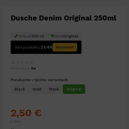
Dusche Denim Original 250ml
Veľkosť
250 ml
Druh
Original
21/46
Kód produktu:
Kopírovať
Hodnotené
0x
Ponúkame v týchto variantoch
Black
Gold
Musk
Original
2,50 €
s DPH