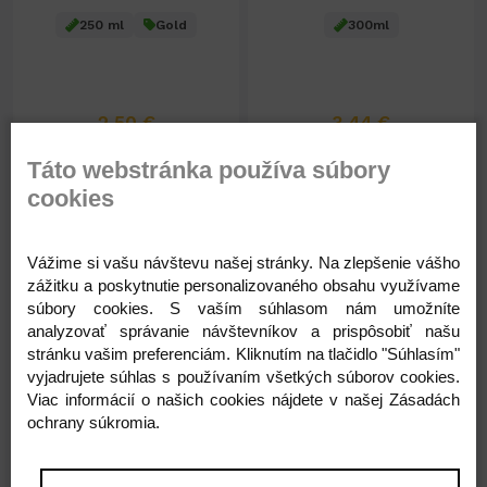
250 ml
Gold
300ml
2,50 €
3,44 €
2,03 € ( bez DPH )
2,80 € ( bez DPH )
Táto webstránka používa súbory
cookies
-
+
-
+
2,50 €
3,44 €
Vážime si vašu návštevu našej stránky. Na zlepšenie vášho
zážitku a poskytnutie personalizovaného obsahu využívame
súbory cookies. S vaším súhlasom nám umožníte
analyzovať správanie návštevníkov a prispôsobiť našu
stránku vašim preferenciám. Kliknutím na tlačidlo "Súhlasím"
vyjadrujete súhlas s používaním všetkých súborov cookies.
Viac informácií o našich cookies nájdete v našej Zásadách
ochrany súkromia.
Na sklade 139ks
Na sklade 40ks
SG Malizia 300ml Goji
SG Malizia 300ml
ber&Flow 18470
Argan&Vanila 184741