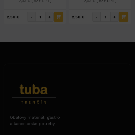
2,03 € ( bez DPH )
2,03 € ( bez DPH )
-
+
-
+
2,50 €
2,50 €
Obalový materiál, gastro
a kancelárske potreby