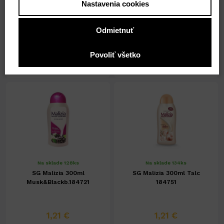
Nastavenia cookies
1,21 €
1,21 €
Odmietnuť
0,98 € ( bez DPH )
0,98 € ( bez DPH )
Povoliť všetko
-
+
-
+
1,21 €
1,21 €
Na sklade 128ks
Na sklade 134ks
SG Malizia 300ml
SG Malizia 300ml Talc
Musk&Blackb.184721
184751
1,21 €
1,21 €