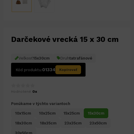
Darčekové vrecká 15 x 30 cm
Veľkosť
15x30cm
Druh
tatrafánové
01334
Kód produktu:
Kopírovať
Hodnotené
0x
Ponúkame v týchto variantoch
10x15cm
10x25cm
15x25cm
15x30cm
18x30cm
18x35cm
23x35cm
23x50cm
30x50cm