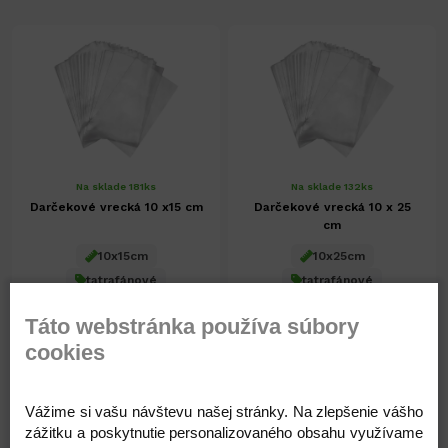
Na sklade 181ks
Na sklade 132ks
Darčekové vrecká 10 x15 cm
Darčekové vrecká 10 x 25
cm
10x15cm
10x25cm
tatrafánové
tatrafánové
Táto webstránka používa súbory
2,32 €
2,63 €
cookies
1,89 € ( bez DPH )
2,14 € ( bez DPH )
Vážime si vašu návštevu našej stránky. Na zlepšenie vášho
-
+
-
+
2,32 €
2,63 €
zážitku a poskytnutie personalizovaného obsahu využívame