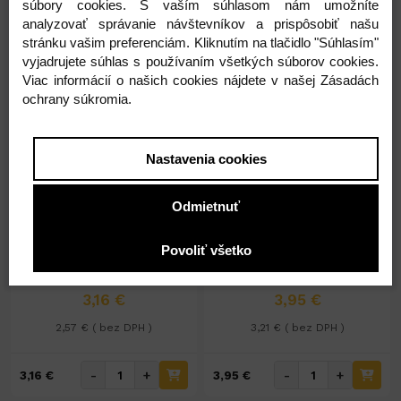
súbory cookies. S vaším súhlasom nám umožníte
analyzovať správanie návštevníkov a prispôsobiť našu
stránku vašim preferenciám. Kliknutím na tlačidlo "Súhlasím"
vyjadrujete súhlas s používaním všetkých súborov cookies.
Viac informácií o našich cookies nájdete v našej Zásadách
ochrany súkromia.
Nastavenia cookies
Na sklade 126ks
Na sklade 30ks
Darčekové vrecká 15 x 25 cm
Darčekové vrecká 18 x 30
cm
Odmietnuť
15x25cm
18x30cm
tatrafánové
tatrafánové
Povoliť všetko
3,16 €
3,95 €
2,57 € ( bez DPH )
3,21 € ( bez DPH )
-
+
-
+
3,16 €
3,95 €